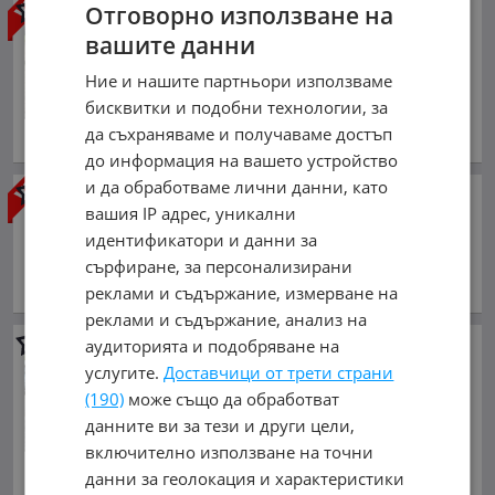
Отговорно използване на
Mercedes-Benz SLK
Реплика
на модел SSK
вашите данни
17 800 €
Ние и нашите партньори използваме
34 813.77 лв.
бисквитки и подобни технологии, за
януари 1973 г., Бензинов
да съхраняваме и получаваме достъп
обл. Сливен, гр. Сливен
до информация на вашето устройство
и да обработваме лични данни, като
Mercedes-Benz SLK
вашия IP адрес, уникални
При запитване
идентификатори и данни за
май 2011 г., Бензинов
сърфиране, за персонализирани
обл. Пловдив, с. Розовец
реклами и съдържание, измерване на
реклами и съдържание, анализ на
аудиторията и подобряване на
Mercedes-Benz SLK
200
KOMPRESOR CABRIO
услугите.
Доставчици от трети страни
1 999 €
(190)
може също да обработват
3 909.70 лв.
данните ви за тези и други цели,
включително използване на точни
януари 2001 г., Бензинов
обл. Варна, гр. Варна
данни за геолокация и характеристики