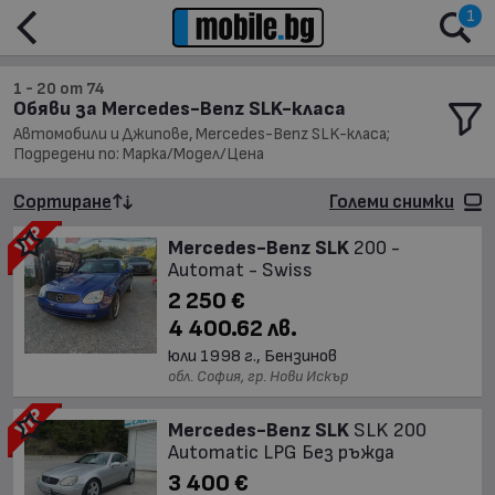
1
1 - 20 от 74
Обяви за Mercedes-Benz SLK-класа
Автомобили и Джипове, Mercedes-Benz SLK-класа;
Подредени по: Марка/Модел/Цена
Сортиране
Големи снимки
Mercedes-Benz SLK
200 -
Automat - Swiss
2 250 €
4 400.62 лв.
юли 1998 г., Бензинов
обл. София, гр. Нови Искър
Mercedes-Benz SLK
SLK 200
Automatic LPG Без ръжда
3 400 €