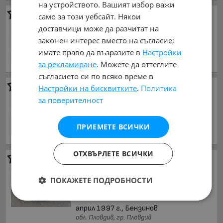
на устройството. Вашият избор важи
Mercedes-Benz SLK
200
само за този уебсайт. Някои
2 200 €
доставчици може да разчитат на
законен интерес вместо на съгласие;
4 302.83 лв.
имате право да възразите в
Настройки
май 1999 г., Бензинов
обл. София, гр. София
за рекламиране
. Можете да оттеглите
съгласието си по всяко време в
Mercedes-Benz SLK
Настройки на бисквитките
.
Политика
за поверителност
2 900 €
5 671.91 лв.
юни 2000 г., Бензинов
ПРИЕМЕТЕ ВСИЧКИ
обл. София, гр. Костинброд
ОТХВЪРЛЕТЕ ВСИЧКИ
Mercedes-Benz SLK
200
компресор
ПОКАЖЕТЕ ПОДРОБНОСТИ
3 000 €
5 867.49 лв.
април 1997 г., Бензинов
обл. Пловдив, гр. Пловдив