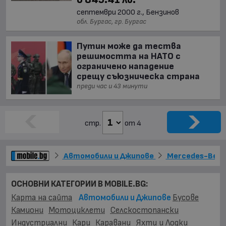
септември 2000 г., Бензинов
обл. Бургас, гр. Бургас
Путин може да тества
решимостта на НАТО с
ограничено нападение
срещу съюзническа страна
преди час и 43 минути
стр.
от 4
Автомобили и Джипове
Mercedes-Ben
ОСНОВНИ КАТЕГОРИИ В MOBILE.BG:
Карта на сайта
Автомобили и Джипове
Бусове
Камиони
Мотоциклети
Селскостопански
Индустриални
Кари
Каравани
Яхти и Лодки