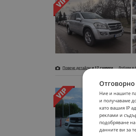
Повече детайли
и 17 снимки
Добави в 
Отговорно
Ние и нашите п
и получаваме д
като вашия IP 
реклами и съдъ
подобряване на
данните ви за т