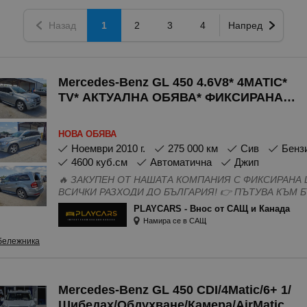
Назад
1
2
3
4
Напред
Mercedes-Benz GL 450 4.6V8* 4MATIC*
TV* АКТУАЛНА ОБЯВА* ФИКСИРАНА
ЦЕНА!
НОВА ОБЯВА
ноември 2010 г.
275 000 км
Сив
Бен
4600 куб.см
Автоматична
Джип
🔥 ЗАКУПЕН ОТ НАШАТА КОМПАНИЯ С ФИКСИРАНА ЦЕН
ВСИЧКИ РАЗХОДИ ДО БЪЛГАРИЯ! 👉 ПЪТУВА КЪМ БЪЛГАРИЯ - натоварен е в контейнер,
взимате автомобил с ПО-БЪРЗ СРОК и ГАРАНТИРАНА
PLAYCARS - Внос от САЩ и Канада
фалшиви обяви. 📞 ОБАДЕТЕ СЕ ДНЕС и се възползвайте от офертата с ОГРАНИЧЕНО
Намира се в САЩ
ВРЕМЕ! . ПЪЛНА СЕРВИЗНА ИСТОРИЯ В ОФИЦИАЛНО ПРЕДСТАВИТЕЛСТВО НА МАРКАТА,
ГАРАНТИРАН ПРОИЗХОД, ТЕХНИЧЕСКО СЪСТОЯНИЕ
бележника
ДОСТАВКА ДО БЪЛГАРИЯ: 5 900 ЕUR Обявената цена
такси, транспортни разходи, митнически такси, ка
България до нашата база. ‼️ Няма допълнителни или скрити такси, плащате само
посочената сума, разпределена на няколко етапа. ✅ НАЙ-ИЗГОДНАТА КОМИСИОННА ЗА
Mercedes-Benz GL 450 CDI/4Matic/6+ 1/
ВНОС НА АВТОМОБИЛ ОТ САЩ! ⏱️ БЪРЗИ СРОКОВЕ - ГАРАНТИРАНА КОРЕКТНОСТ ⭐️
Шибедах/Обдухване/Камера/AirMatic