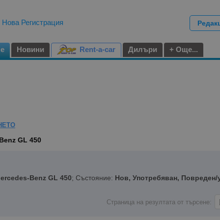
|
Нова Регистрация
Редак
не
Новини
Rent-a-car
Дилъри
+ Още...
НЕТО
Benz GL 450
ercedes-Benz GL 450
; Състояние:
Нов, Употребяван, Повреден/
Страница на резултата от търсене: