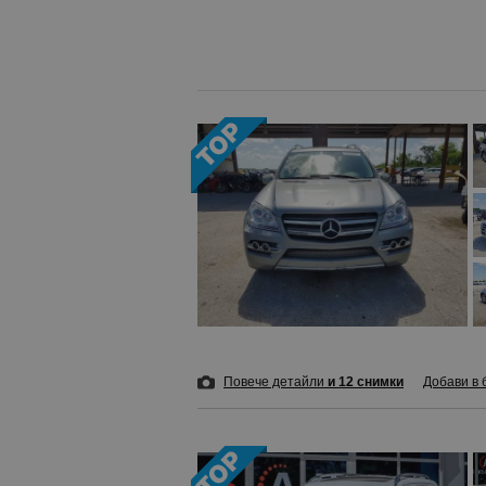
Повече детайли
и 12 снимки
Добави в 