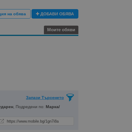
ция на обява
ДОБАВИ ОБЯВА
Моите обяви
Запази Търсенето
ударен
, Подредени по:
Марка/