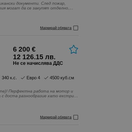
Маркирай обявата
6 200 €
12 126.15 лв.
Не се начислява ДДС
340 к.с.
Евро 4
4500 куб.см
те)! Перфектна работа на мотор и
Auto Start Stop function, Bluetooth \
е, LED фарове, Steptronic, Tiptronic,
гажника, Адаптивни предни светлини,
Маркирай обявата
, Блокаж на диференциала,
вници - Предни, Въздушни
Огледала, Ел. Стъкла, Ел.