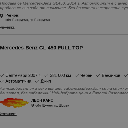
Продава се Mercedes-Benz GL450, 2014 г. Автомобилът е с американски документи. След пожар,
продава се във вида от снимките. Без двигател и скоростна кутия могат да се закупят отделно,
вече са демонтирани. Подходящ за части или възстановяване.
Регион:
обл. Пазарджик, гр. Пазарджик
ележника
Mercedes-Benz GL 450 FULL TOP
септември 2007 г.
381 000 км
Черен
Бензинов
Автоматична
Джип
Автомобилът има леки външни забележки(виждат се на снимки
двигател, без забележки! Най-добрата цена в Европа! Разполага с доста разнообразие като екстри!
За повече информация, моля позвънете на телефонния номер!
ЛЕОН КАРС
Особености - 360 camera \ Задна камера, 4(5) Врати, 4x4, 7 места, 
обл. Шумен, гр. Шумен
handsfree система, Buy back, DVD, TV, GPS система за проследяван
USB, audio\video, IN\AUX изводи, Автоматично затваряне на ба
бележника
Адаптивно въздушно окачване, Антиблокираща система, Бартер
Бордкомпютър, Въздушни възглавници - Задни, Въздушни възгла
възглавници - Странични, Датчик за светлина, Дълга база, Ел. 