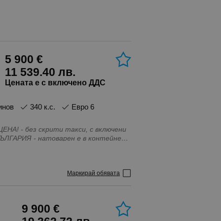
5 900 €
11 539.40 лв.
Цената е с включено ДДС
зинов
340 к.с.
Евро 6
А! - без скрити такси, с включени
 ЦЕНА, не празни обещания и
 И РЕАЛЕН ПРОБЕГ КРАЙНА ЦЕНА С
Маркирай обявата
 е окончателна и включва всички
кто и доставка с автовоз до
9 900 €