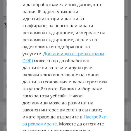
и да обработваме лични данни, като
януари 1997 г., Бензинов
вашия IP адрес, уникални
обл. София, гр. София
идентификатори и данни за
Mercedes-Benz SL 600
сърфиране, за персонализирани
реклами и съдържание, измерване на
28 000 €
реклами и съдържание, анализ на
54 763.24 лв.
аудиторията и подобряване на
юни 1998 г., Бензинов
услугите.
Доставчици от трети страни
обл. София, гр. София
(190)
може също да обработват
данните ви за тези и други цели,
Британската МИ 6 ли
командва в МВнР?
включително използване на точни
преди 16 часа и 27 минути
данни за геолокация и характеристики
на устройството. Вашият избор важи
само за този уебсайт. Някои
доставчици може да разчитат на
законен интерес вместо на съгласие;
стр.
от 1
имате право да възразите в
Настройки
за рекламиране
. Можете да оттеглите
съгласието си по всяко време в