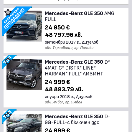
Mercedes-Benz GLE 350
AMG
FULL
24 950 €
48 797.96 лв.
октомври 2017 г., Дизелов
обл. Търговище, гр. Попово
Mercedes-Benz GLE 350
D*
4MATIC* DISTR* LINE*
HARMAN* FULL* ЛИЗИНГ
24 999 €
48 893.79 лв.
януари 2018 г., Дизелов
обл. Ямбол, гр. Ямбол
Mercedes-Benz GLE 350
D-
9G-FULL-с включен ддс
24 999 €