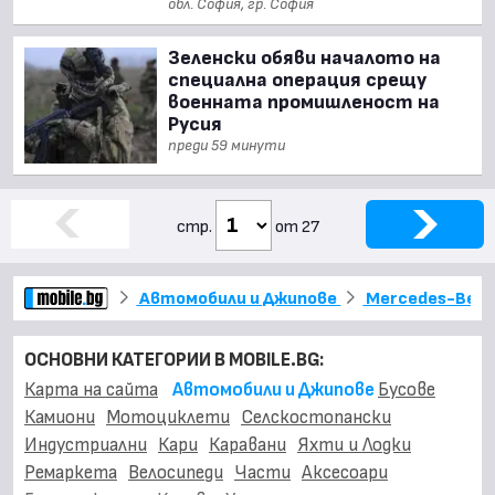
обл. София, гр. София
Зеленски обяви началото на
специална операция срещу
военната промишленост на
Русия
преди 59 минути
стр.
от 27
Автомобили и Джипове
Mercedes-Ben
ОСНОВНИ КАТЕГОРИИ В MOBILE.BG:
Карта на сайта
Автомобили и Джипове
Бусове
Камиони
Мотоциклети
Селскостопански
Индустриални
Кари
Каравани
Яхти и Лодки
Ремаркета
Велосипеди
Части
Аксесоари