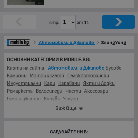
стр.
от 11
Автомобили и Джипове
SsangYong
ОСНОВНИ КАТЕГОРИИ В MOBILE.BG:
Карта на сайта
Автомобили и Джипове
Бусове
Камиони
Мотоциклети
Селскостопански
Индустриални
Кари
Каравани
Яхти и Лодки
Ремаркета
Велосипеди
Части
Аксесоари
Гуми и джанти
Купува
Услуги
Виж Още
МАРКИ:
AC
(1)
AITO
(2)
Abarth
(33)
Acura
(53)
Aixam
(2)
Alfa Romeo
(865)
Alpina
(7)
Asia
(4)
Aston Martin
(46)
Audi
(16374)
Austin
(2)
Avatr
(14)
СЛЕДВАЙТЕ НИ В: