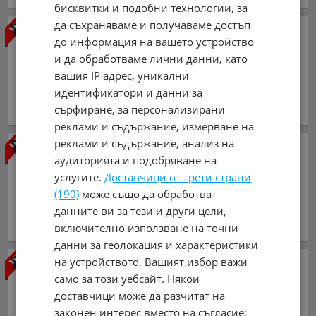
бисквитки и подобни технологии, за
да съхраняваме и получаваме достъп
SsangYong Korando
2.0D
до информация на вашето устройство
148HP D20T AWD EURO5B
и да обработваме лични данни, като
4 900 €
вашия IP адрес, уникални
9 583.57 лв.
идентификатори и данни за
октомври 2013 г., Дизелов
сърфиране, за персонализирани
обл. Перник, гр. Перник
реклами и съдържание, измерване на
реклами и съдържание, анализ на
SsangYong Korando
2.0D* 4x4*
аудиторията и подобряване на
ЛИЗИНГ* БАРТЕР*
услугите.
Доставчици от трети страни
4 999 €
(190)
може също да обработват
9 777.19 лв.
данните ви за тези и други цели,
септември 2012 г., Дизелов
включително използване на точни
общ. Дупница, гр. Дупница
данни за геолокация и характеристики
на устройството. Вашият избор важи
SsangYong Korando
2.0 D20T
АВТОМАТИК ЛИЗИНГ
само за този уебсайт. Някои
4 999 €
доставчици може да разчитат на
законен интерес вместо на съгласие;
9 777.19 лв.