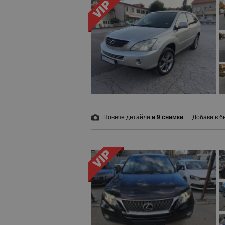
Повече детайли
и 9 снимки
Добави в б