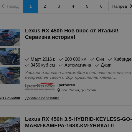
Назад
1
2
3
4
5
6
Напред
Lexus RX 450h Нов внос от Италия!
Сервизна история!
март 2016 г.
200 000 км
Син
Хибриде
3456 куб.см
Автоматична
Джип
Уникално запазен автомобил в отлично техническо 
перфектен салон и 2бр. оригинални ключа!
Особености - 360 camera \ Задна камера, 4(5) Врати, 4
Iperboreo
CarPlay \ Android Auto, Bluetooth \ handsfree система, 
обл. София, гр. София
Tiptronic, USB, audio\video, IN\AUX изводи, Автомат
Адаптивни предни светлини, Антиблокираща систем
и 17 снимки
Добави в бележника
Бордкомпютър, Вентилация на седалките, Въздушни
възглавници - Предни, Въздушни възглавници - Стра
Огледала, Ел. Стъкла, Ел. регулиране на седалкит
стабилизиране, Климатроник, Кожен салон, Контро
Lexus RX 450h 3.5-HYBRID-KEYLESS-GO-
фарове, Лети джанти, Металик, Мултифункционален
Панорамен люк, Парктроник, Подгряване на седалки
МАВИ-КАМЕРА-168Х.КМ-УНИКАТ!!
покрива, Сензор за дъжд, Сервизна книжка, Серво у