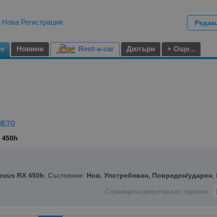
|
Нова Регистрация
Редак
не
Новини
Rent-a-car
Дилъри
+ Още...
НЕТО
 450h
exus RX 450h
; Състояние:
Нов, Употребяван, Повреден/ударен
,
Страница на резултата от търсене: