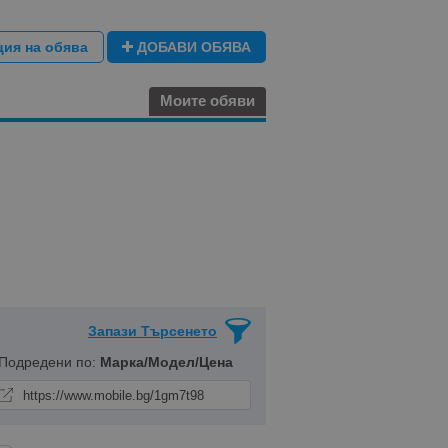
ция на обява
ДОБАВИ ОБЯВА
Моите обяви
Запази Търсенето
 Подредени по:
Марка/Модел/Цена