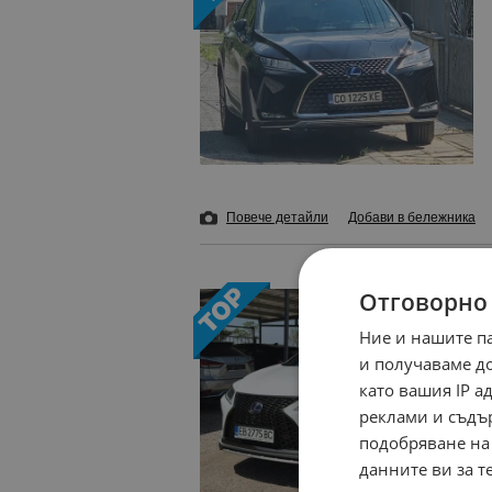
Повече детайли
Добави в бележника
Отговорно
Ние и нашите п
и получаваме д
като вашия IP 
реклами и съдъ
подобряване на
данните ви за т