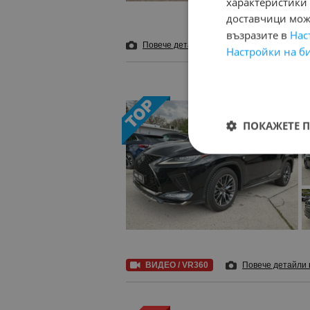
характеристики 
доставчици може
възразите в
Нас
Повече детайли
и 16 снимки
Добави в 
Настройки на б
ПОКАЖЕТЕ 
ВИДЕО / VR360
Повече детайли