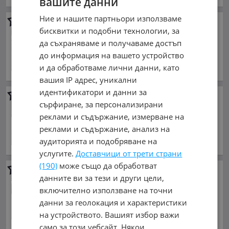
вашите данни
Ние и нашите партньори използваме
Renault Scenic rx4
RX4 1, 9 dci
бисквитки и подобни технологии, за
1 950 €
да съхраняваме и получаваме достъп
3 813.87 лв.
до информация на вашето устройство
април 2001 г., Дизелов
и да обработваме лични данни, като
обл. Търговище, гр. Търговище
вашия IP адрес, уникални
идентификатори и данни за
Renault Scenic rx4
сърфиране, за персонализирани
2 000 €
реклами и съдържание, измерване на
3 911.66 лв.
реклами и съдържание, анализ на
ноември 2001 г., Дизелов
аудиторията и подобряване на
обл. Шумен, с. Вълнари
услугите.
Доставчици от трети страни
(190)
може също да обработват
Renault Scenic rx4
данните ви за тези и други цели,
2 000 €
включително използване на точни
3 911.66 лв.
данни за геолокация и характеристики
февруари 2001 г., Дизелов
на устройството. Вашият избор важи
обл. Русе, гр. Бяла
само за този уебсайт. Някои