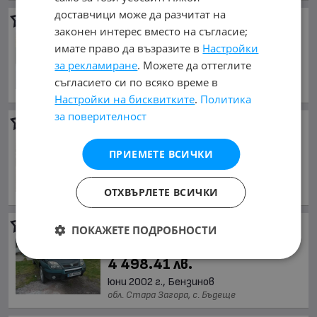
доставчици може да разчитат на
Renault Scenic rx4
1.9dci
законен интерес вместо на съгласие;
2 100 €
имате право да възразите в
Настройки
4 107.24 лв.
за рекламиране
. Можете да оттеглите
юни 2002 г., Дизелов
съгласието си по всяко време в
обл. Бургас, гр. Бургас
Настройки на бисквитките
.
Политика
за поверителност
Renault Scenic rx4
2 150 €
ПРИЕМЕТЕ ВСИЧКИ
4 205.03 лв.
юни 2002 г., Дизелов
ОТХВЪРЛЕТЕ ВСИЧКИ
обл. София, гр. Костинброд
Renault Scenic rx4
ПОКАЖЕТЕ ПОДРОБНОСТИ
2 300 €
4 498.41 лв.
юни 2002 г., Бензинов
обл. Стара Загора, с. Бъдеще