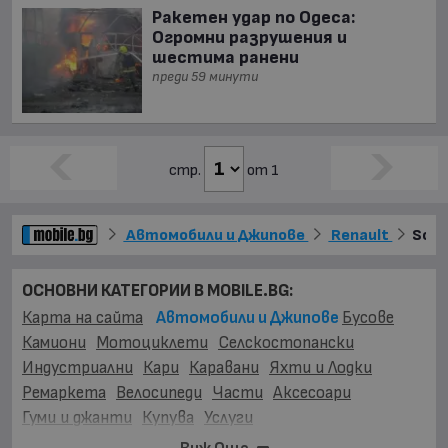
Ракетен удар по Одеса:
Огромни разрушения и
шестима ранени
преди 59 минути
стр.
от 1
Автомобили и Джипове
Renault
Scen
ОСНОВНИ КАТЕГОРИИ В MOBILE.BG:
Карта на сайта
Автомобили и Джипове
Бусове
Камиони
Мотоциклети
Селскостопански
Индустриални
Кари
Каравани
Яхти и Лодки
Ремаркета
Велосипеди
Части
Аксесоари
Гуми и джанти
Купува
Услуги