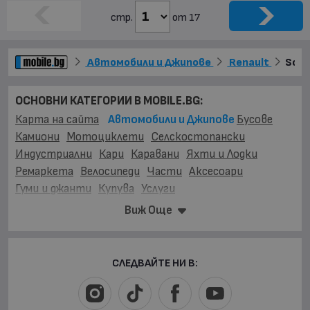
стр.
от 17
Автомобили и Джипове
Renault
Scen
ОСНОВНИ КАТЕГОРИИ В MOBILE.BG:
Карта на сайта
Автомобили и Джипове
Бусове
Камиони
Мотоциклети
Селскостопански
Индустриални
Кари
Каравани
Яхти и Лодки
Ремаркета
Велосипеди
Части
Аксесоари
Гуми и джанти
Купува
Услуги
Виж Още
МАРКИ:
AC
(1)
AITO
(2)
Abarth
(32)
Acura
(51)
Aixam
(2)
Alfa Romeo
(795)
Alpina
(7)
Asia
(4)
Aston Martin
(47)
Audi
(16224)
Austin
(2)
Avatr
(14)
СЛЕДВАЙТЕ НИ В:
BAIC
(14)
BAW
(3)
BMW
(20350)
BYD
(200)
Bentley
(218)
Bertone
(1)
Buick
(9)
Cadillac
(162)