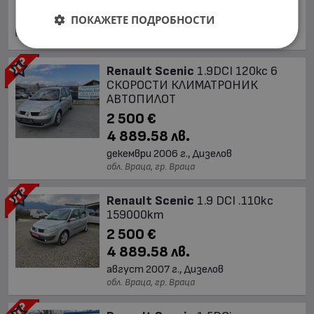
3 954.69 лв.
ПОКАЖЕТЕ ПОДРОБНОСТИ
октомври 2009 г., Дизелов
обл. Стара Загора, гр. Казанлък
Renault Scenic
1.9DCI 120кс 6
СКОРОСТИ КЛИМАТРОНИК
АВТОПИЛОТ
2 500 €
4 889.58 лв.
декември 2006 г., Дизелов
обл. Враца, гр. Враца
Renault Scenic
1.9 DCI .110kc
159000km
2 500 €
4 889.58 лв.
август 2007 г., Дизелов
обл. Враца, гр. Враца