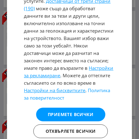
услугите.
Доставчици от трети страни
обл. Враца, гр. Враца
(190)
може също да обработват
данните ви за тези и други цели,
Renault Scenic
1.9DCI 110кс 6
СКОРОСТИ КЛИМАТРОНИК
включително използване на точни
АВТОПИЛОТ FACE
данни за геолокация и характеристики
1 650 €
на устройството. Вашият избор важи
3 227.12 лв.
само за този уебсайт. Някои
доставчици може да разчитат на
декември 2007 г., Дизелов
обл. Враца, гр. Враца
законен интерес вместо на съгласие;
имате право да възразите в
Настройки
Renault Scenic
1, 500DCI
за рекламиране
. Можете да оттеглите
EURO4
съгласието си по всяко време в
1 799 €
Настройки на бисквитките
.
Политика
3 518.54 лв.
за поверителност
март 2007 г., Дизелов
обл. София, гр. София
ПРИЕМЕТЕ ВСИЧКИ
Renault Scenic
1.9DCI 130 к.с
ОТХВЪРЛЕТЕ ВСИЧКИ
2 022 €