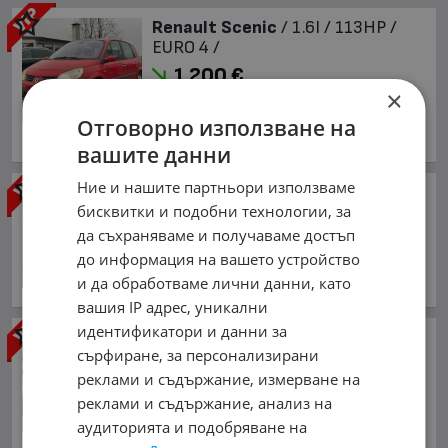
Renault Scenic
/ 1.6I / 113HP /
EURO 4 /
1 200 €
×
2 347.00 лв.
Отговорно използване на
юли 2003 г., Бензинов
обл. София, с. Долни Богров
вашите данни
Ние и нашите партньори използваме
Renault Scenic
бисквитки и подобни технологии, за
1 500 €
да съхраняваме и получаваме достъп
2 933.75 лв.
до информация на вашето устройство
май 2007 г., Дизелов
и да обработваме лични данни, като
обл. Кюстендил, гр. Кюстендил
вашия IP адрес, уникални
идентификатори и данни за
Renault Scenic
FACE 1.4I 98кс
сърфиране, за персонализирани
EURO 4 КЛИМАТРОНИК
реклами и съдържание, измерване на
1 600 €
реклами и съдържание, анализ на
3 129.33 лв.
аудиторията и подобряване на
декември 2007 г., Бензинов