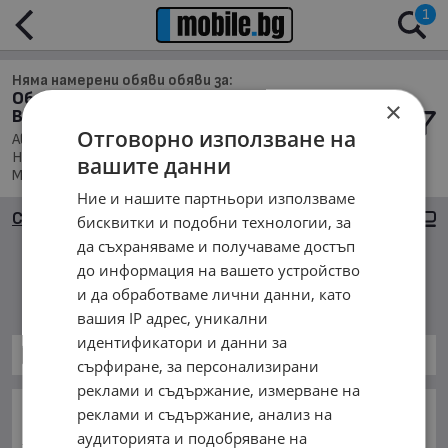
1
Няма намерени обяви обяви за:
Обяви за Автомобили и Джипове в обл.
×
Варна, с. Генерал Колево
Отговорно използване на
Автомобили и Джипове, Намира се в обл. Варна,
Населено място с. Генерал Колево, Подредени по: Марка/
вашите данни
Модел/Цена
Ние и нашите партньори използваме
Сортиране
Големи снимки
бисквитки и подобни технологии, за
да съхраняваме и получаваме достъп
до информация на вашето устройство
Няма намерени обяви
и да обработваме лични данни, като
вашия IP адрес, уникални
идентификатори и данни за
Автомобили и Джипове
сърфиране, за персонализирани
реклами и съдържание, измерване на
ОСНОВНИ КАТЕГОРИИ В MOBILE.BG:
реклами и съдържание, анализ на
аудиторията и подобряване на
Карта на сайта
Автомобили и Джипове
Бусове