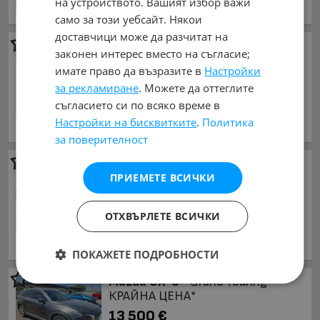
на устройството. Вашият избор важи
обл. Варна, гр. Варна
само за този уебсайт. Някои
доставчици може да разчитат на
Mazda CX-9
* GS * CARFAX *
законен интерес вместо на съгласие;
БЕЗ ПЪРВОНАЧАЛНА ВНОСКА
имате право да възразите в
Настройки
12 300 €
за рекламиране
. Можете да оттеглите
24 056.71 лв.
съгласието си по всяко време в
януари 2019 г., Бензинов
Настройки на бисквитките
.
Политика
Намира се в Канада
за поверителност
Mazda CX-9
* ПАНО*
KEYLESS* Camera* ПОДГРЕВ*
ПРИЕМЕТЕ ВСИЧКИ
12 400 €
24 252.29 лв.
ОТХВЪРЛЕТЕ ВСИЧКИ
януари 2021 г., Бензинов
Намира се в САЩ
ПОКАЖЕТЕ ПОДРОБНОСТИ
Mazda CX-9
* Grand Touring*
КРАЙНА ЦЕНА*
13 500 €