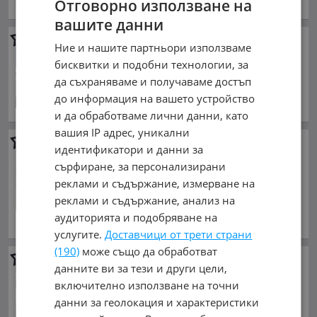
Отговорно използване на
обл. София, гр. София
вашите данни
Mazda CX-9
AWD
Ние и нашите партньори използваме
8 500 €
бисквитки и подобни технологии, за
16 624.56 лв.
да съхраняваме и получаваме достъп
юни 2010 г., Бензинов
до информация на вашето устройство
обл. Бургас, гр. Несебър
и да обработваме лични данни, като
вашия IP адрес, уникални
Mazda CX-9
Grand Touring 6+
идентификатори и данни за
1-LPG
сърфиране, за персонализирани
8 750 €
реклами и съдържание, измерване на
17 113.51 лв.
реклами и съдържание, анализ на
март 2013 г., Газ
аудиторията и подобряване на
обл. София, гр. София
услугите.
Доставчици от трети страни
(190)
може също да обработват
Mazda CX-9
3.7 i
данните ви за тези и други цели,
10 000 €
включително използване на точни
19 558.30 лв.
данни за геолокация и характеристики
ноември 2015 г., Бензинов