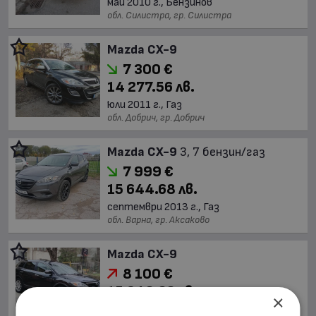
май 2010 г., Бензинов
обл. Силистра, гр. Силистра
Mazda CX-9
7 300 €
14 277.56 лв.
юли 2011 г., Газ
обл. Добрич, гр. Добрич
Mazda CX-9
3, 7 бензин/газ
7 999 €
15 644.68 лв.
септември 2013 г., Газ
обл. Варна, гр. Аксаково
Mazda CX-9
8 100 €
15 842.22 лв.
×
януари 2011 г., Бензинов