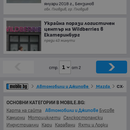
януари 2018 г., Бензинов
обл. Пловдив, гр. Пловдив
Украйна порази логистичен
център на Wildberries в
Екатеринбург
преди 43 минути
стр.
от 2
Автомобили и Джипове
Mazda
CX-9
ОСНОВНИ КАТЕГОРИИ В MOBILE.BG:
Карта на сайта
Автомобили и Джипове
Бусове
Камиони
Мотоциклети
Селскостопански
Индустриални
Кари
Каравани
Яхти и Лодки