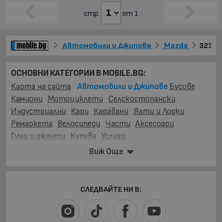
стр.
от 1
Автомобили и Джипове
Mazda
323
ОСНОВНИ КАТЕГОРИИ В MOBILE.BG:
Карта на сайта
Автомобили и Джипове
Бусове
Камиони
Мотоциклети
Селскостопански
Индустриални
Кари
Каравани
Яхти и Лодки
Ремаркета
Велосипеди
Части
Аксесоари
Гуми и джанти
Купува
Услуги
Виж Още
МАРКИ:
AC
(1)
AITO
(2)
Abarth
(33)
Acura
(53)
Aixam
(2)
Alfa Romeo
(863)
Alpina
(7)
Asia
(3)
Aston Martin
(46)
Audi
(16296)
Austin
(2)
Avatr
(14)
СЛЕДВАЙТЕ НИ В:
BAIC
(14)
BAW
(2)
BMW
(20503)
BYD
(205)
Bentley
(230)
Bertone
(1)
Buick
(9)
Cadillac
(165)