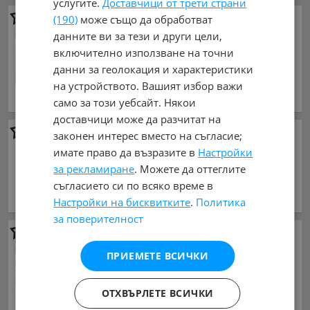
услугите.
Доставчици от трети страни
Mazda 323
1.3 C IV втори
(190)
може също да обработват
собственик / реални км
данните ви за тези и други цели,
1 350 €
включително използване на точни
2 640.37 лв.
данни за геолокация и характеристики
на устройството. Вашият избор важи
декември 1992 г., Бензинов
обл. София, гр. София
само за този уебсайт. Някои
доставчици може да разчитат на
Mazda 323
323F
законен интерес вместо на съгласие;
1 450 €
имате право да възразите в
Настройки
2 835.95 лв.
за рекламиране
. Можете да оттеглите
съгласието си по всяко време в
април 2001 г., Бензинов
обл. Габрово, гр. Габрово
Настройки на бисквитките
.
Политика
за поверителност
Mazda 323
1 500 €
ПРИЕМЕТЕ ВСИЧКИ
2 933.75 лв.
януари 1999 г., Бензинов
ОТХВЪРЛЕТЕ ВСИЧКИ
обл. Хасково, гр. Димитровград