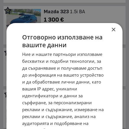
Mazda 323
1.5i BA
1 300 €
2 542.58 лв.
×
октомври 1997 г., Бензинов
Отговорно използване на
обл. София, гр. София
вашите данни
Mazda 323
Ние и нашите партньори използваме
1 300 €
бисквитки и подобни технологии, за
да съхраняваме и получаваме достъп
2 542.58 лв.
до информация на вашето устройство
април 1996 г., Бензинов
обл. София, гр. София
и да обработваме лични данни, като
вашия IP адрес, уникални
Mazda 323
1.5
идентификатори и данни за
сърфиране, за персонализирани
1 300 €
реклами и съдържание, измерване на
2 542.58 лв.
реклами и съдържание, анализ на
май 2000 г., Бензинов
аудиторията и подобряване на
обл. Враца, с. Лик