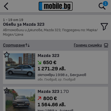
1
1 - 19 от 19
Обяви за Mazda 323
Автомобили и Джипове, Mazda 323; Подредени по: Марка/
Модел/Цена
Сортиране
Големи снимки
Mazda 323
650 €
1 271.29 лв.
октомври 1998 г., Бензинов
обл. Пловдив, гр. Пловдив
Mazda 323
1.7D
800 €
1 564.66 лв.
юни 1989 г., Дизелов