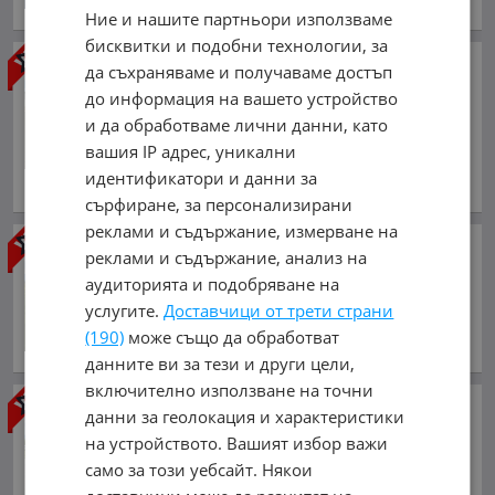
обл. София, гр. София
Ние и нашите партньори използваме
бисквитки и подобни технологии, за
Dodge RAM 1500
5.7 BIGHORN
да съхраняваме и получаваме достъп
4X4
до информация на вашето устройство
25 000 €
и да обработваме лични данни, като
48 895.75 лв.
вашия IP адрес, уникални
януари 2020 г., Бензинов
идентификатори и данни за
обл. Пловдив, гр. Пловдив
сърфиране, за персонализирани
реклами и съдържание, измерване на
Dodge RAM 1500
5.7 Laramie
реклами и съдържание, анализ на
29 500 €
аудиторията и подобряване на
57 696.99 лв.
услугите.
Доставчици от трети страни
април 2019 г., Бензинов
(190)
може също да обработват
обл. София, гр. София
данните ви за тези и други цели,
включително използване на точни
Dodge RAM 1500
5.7
данни за геолокация и характеристики
35 000 €
на устройството. Вашият избор важи
68 454.05 лв.
само за този уебсайт. Някои
февруари 2019 г., Бензинов