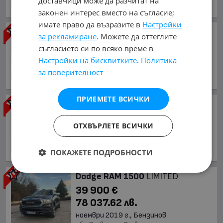
доставчици може да разчитат на
обл. София, гр. София
законен интерес вместо на съгласие;
имате право да възразите в
Настройки
Dodge RAM 1500
5.7L Warlock
за рекламиране
. Можете да оттеглите
35 500 €
съгласието си по всяко време в
69 431.97 лв.
Настройки на бисквитките
.
Политика
декември 2022 г., Бензинов
за поверителност
обл. София, гр. София
ПРИЕМЕТЕ ВСИЧКИ
Dodge RAM 1500
37 750 €
ОТХВЪРЛЕТЕ ВСИЧКИ
73 832.58 лв.
април 2019 г., Бензинов
ПОКАЖЕТЕ ПОДРОБНОСТИ
обл. Стара Загора, гр. Казанлък
Dodge RAM 1500
LIMITED
39 900 €
78 037.62 лв.
ноември 2019 г., Бензинов