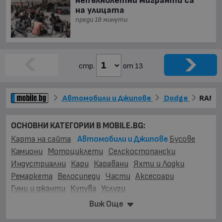
непълнолетни мигранти са
на улицата
преди 18 минути
стр.
от 13
Автомобили и Джипове
Dodge
RAM 
ОСНОВНИ КАТЕГОРИИ В MOBILE.BG:
Карта на сайта
Автомобили и Джипове
Бусове
Камиони
Мотоциклети
Селскостопански
Индустриални
Кари
Каравани
Яхти и Лодки
Ремаркета
Велосипеди
Части
Аксесоари
Гуми и джанти
Купува
Услуги
Виж Още
МАРКИ:
AC
(1)
AITO
(2)
Abarth
(32)
Acura
(50)