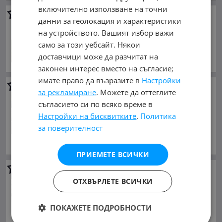
включително използване на точни
Dodge Ram
TRX body kit
данни за геолокация и характеристики
65 000 €
на устройството. Вашият избор важи
127 128.95 лв.
само за този уебсайт. Някои
юли 2024 г., Бензинов
доставчици може да разчитат на
обл. Пловдив, гр. Пловдив
законен интерес вместо на съгласие;
имате право да възразите в
Настройки
Dodge Ram
за рекламиране
. Можете да оттеглите
61 999 €
съгласието си по всяко време в
121 259.50 лв.
Настройки на бисквитките
.
Политика
Цената е без ДДС
за поверителност
януари 2026 г., Бензинов
Намира се в Чехия
ПРИЕМЕТЕ ВСИЧКИ
Dodge Ram
ОТХВЪРЛЕТЕ ВСИЧКИ
61 999 €
121 259.50 лв.
ПОКАЖЕТЕ ПОДРОБНОСТИ
Цената е без ДДС
април 2025 г., Дизелов