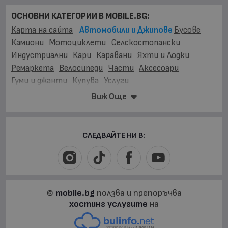
ОСНОВНИ КАТЕГОРИИ В MOBILE.BG:
Карта на сайта
Автомобили и Джипове
Бусове
Камиони
Мотоциклети
Селскостопански
Индустриални
Кари
Каравани
Яхти и Лодки
Ремаркета
Велосипеди
Части
Аксесоари
Гуми и джанти
Купува
Услуги
Виж Още
МАРКИ:
AC
(1)
AITO
(2)
Abarth
(33)
Acura
(53)
Aixam
(2)
Alfa Romeo
(863)
Alpina
(7)
Asia
(3)
Aston Martin
(46)
Audi
(16296)
Austin
(2)
Avatr
(14)
СЛЕДВАЙТЕ НИ В:
BAIC
(14)
BAW
(2)
BMW
(20499)
BYD
(205)
Bentley
(230)
Bertone
(1)
Buick
(9)
Cadillac
(165)
Carbodies
(1)
Changan
(3)
Chery
(3)
Chevrolet
(1292)
Chrysler
(228)
Citroen
(3596)
Corvette
(1)
©
mobile.bg
ползва и препоръчва
Cupra
(120)
DFSK
(4)
DONGFENG
(113)
хостинг услугите
на
DR Automobiles
(5)
DS
(147)
Dacia
(1845)
Daewoo
(53)
Daihatsu
(239)
Daimler
(3)
Denza
(9)