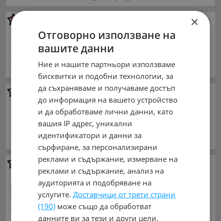
×
Dodge Ram
5.7 HEMI
Отговорно използване на
24 300 €
вашите данни
47 526.67 лв.
юли 2015 г., Бензинов
Ние и нашите партньори използваме
обл. София, гр. Златица
бисквитки и подобни технологии, за
да съхраняваме и получаваме достъп
Dodge Ram
RAM5.7HEMI
до информация на вашето устройство
26 500 €
и да обработваме лични данни, като
51 829.50 лв.
вашия IP адрес, уникални
ноември 2019 г., Бензинов
идентификатори и данни за
обл. София, гр. София
сърфиране, за персонализирани
реклами и съдържание, измерване на
Dodge Ram
1500 Bighorn LPG
реклами и съдържание, анализ на
58 287.27 €
аудиторията и подобряване на
114 000 лв.
услугите.
Доставчици от трети страни
февруари 2023 г., Бензинов
(190)
може също да обработват
Намира се в Германия
данните ви за тези и други цели,