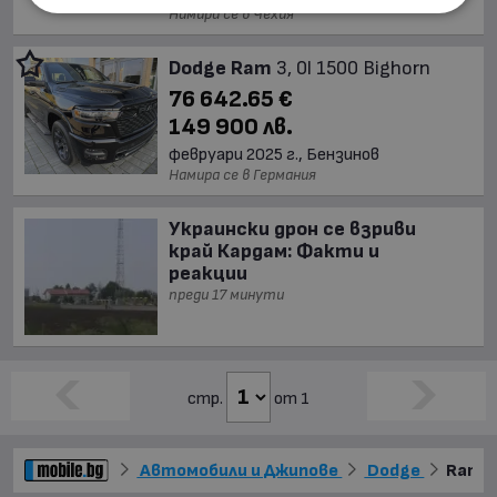
Намира се в Чехия
Dodge Ram
3, 0l 1500 Bighorn
76 642.65 €
149 900 лв.
февруари 2025 г., Бензинов
Намира се в Германия
Украински дрон се взриви
край Кардам: Факти и
реакции
преди 17 минути
стр.
от 1
Автомобили и Джипове
Dodge
Ram