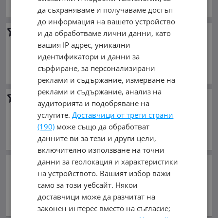
да съхраняваме и получаваме достъп
до информация на вашето устройство
Ремонт на дюзи
и да обработваме лични данни, като
вашия IP адрес, уникални
обл. Монтана, гр. Монтана
идентификатори и данни за
сърфиране, за персонализирани
реклами и съдържание, измерване на
реклами и съдържание, анализ на
Съдействие за продажба на
аудиторията и подобряване на
автомобил / Съдействие за
услугите.
Доставчици от трети страни
продажба на МПС
(190)
може също да обработват
обл. Монтана, гр. Монтана
данните ви за тези и други цели,
включително използване на точни
данни за геолокация и характеристики
Литва: Русия може да
на устройството. Вашият избор важи
използва украински дронове
за провокация срещу НАТО
само за този уебсайт. Някои
преди 26 минути
доставчици може да разчитат на
законен интерес вместо на съгласие;