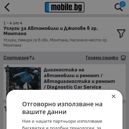
2
1 - 4 от 4
Услуги за Автомобили и Джипове в гр.
Монтана
Услуги, Намира се в обл. Монтана, Населено място гр.
Монтана
Сортиране
Големи снимки
Диагностика на
автомобили и ремонт /
Автодиагностика и ремонт
/ Diagnostic Car Service
обл. Монтана, гр. Монтана
×
Отговорно използване на
Полиране на фарове и
вашите данни
стопове / Възстановяване
на фарове и стопове
Ние и нашите партньори използваме
бисквитки и подобни технологии, за
обл. Монтана, гр. Монтана