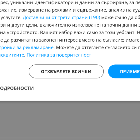
адрес, уникални идентификатори и данни за сърфиране, за 
ржание, измерване на реклами и съдържание, анализ на ау
 услугите.
Доставчици от трети страни (190)
може също да об
Няма маркирани обяви за печатане
Ня
ези и други цели, включително използване на точни данни 
на устройството. Вашият избор важи само за този уебсайт. 
Назад
1
Напред
 да разчитат на законен интерес вместо на съгласие; имате
тройки за рекламиране
. Можете да оттеглите съгласието си 
исквитките
.
Политика за поверителност
на:
ОТХВЪРЛЕТЕ ВСИЧКИ
ПРИЕМЕ
Страница на резултата от търсене:
ПОДРОБНОСТИ
НЕТО