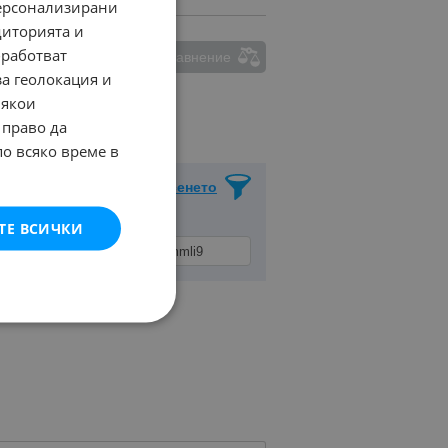
персонализирани
диторията и
работват
ма маркирани обяви за сравнение
за геолокация и
Някои
 право да
по всяко време в
Запази Търсенето
ТЕ ВСИЧКИ