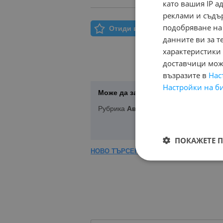
като вашия IP 
реклами и съдъ
подобряване на
Отиди в Моят Бележник
данните ви за т
характеристики 
доставчици може
възразите в
Нас
Настройки на б
Може да запазите Вашето търсене 
Рубрика
Автоаларми
ПОКАЖЕТЕ 
НОВО ТЪРСЕНЕ
|
КОРЕКЦИЯ НА ТЪРСЕ