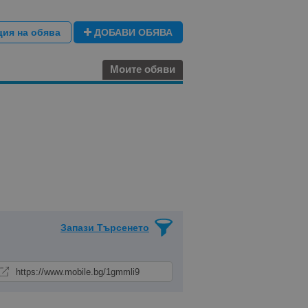
ция на обява
ДОБАВИ ОБЯВА
Моите обяви
Запази Търсенето