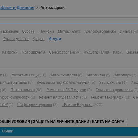
мобили и Джипове
Автоаларми
и Джипове
Бусове
Камиони
Мотоциклети
Селскостопански
Индустри
Гуми и джанти
Купува
Услуги
Камиони
Мотоциклети
Селскостопански
Индустриални
Кари
Карав
и
(1)
Автоклиматици
(10)
Автоключарски
(8)
Автомивки
(5)
Автопарк
(7)
министративни
(5)
Вулканизатор, баланс на гуми
(5)
Застраховки
(4)
Изк
е
(6)
Пътна помощ
(58)
Ремонт на ГНП и дюзи
(2)
Ремонт на двигатели
(7
турбокомпресори
(1)
Ремонт на ходова част
(56)
Ремонт тахографи
(1)
Се
otel/
(1)
Шофьорски курсове
(2)
--Всички Видове--
(522)
ОБЩИ УСЛОВИЯ
ЗАЩИТА НА ЛИЧНИТЕ ДАННИ
КАРТА НА САЙТА
|
|
|
Обяви