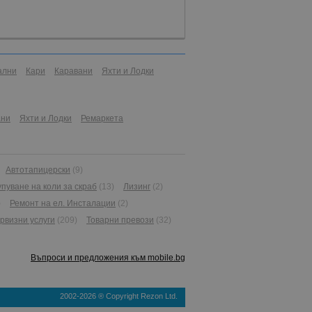
ални
Кари
Каравани
Яхти и Лодки
ани
Яхти и Лодки
Ремаркета
Автотапицерски
(9)
упуване на коли за скраб
(13)
Лизинг
(2)
)
Ремонт на ел. Инсталации
(2)
рвизни услуги
(209)
Товарни превози
(32)
Въпроси и предложения към mobile.bg
2002-2026 ® Copyright Rezon Ltd.