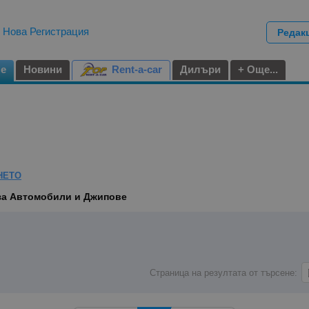
|
Нова Регистрация
Редак
не
Новини
Rent-a-car
Дилъри
+ Още...
НЕТО
 за Автомобили и Джипове
Страница на резултата от търсене: