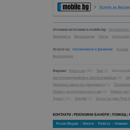
Услуги за Авто
Основни категории в mobile.bg:
Автомобили 
Ремаркета
Велосипеди
Части
Аксесоари
Услуги за:
Автомобили и Джипове
Бусове
Велосипеди
Видове:
Rent a car
(46)
Taxi
(2)
Автоаларм
Автотенекеджийски и автобояджийски
(9)
Ад
Мобилна смяна на гуми/джанти
(1)
Полиран
Ремонт на изпускателна с-ма
(5)
Ремонт на 
Тунинг
(10)
Уредби
(3)
Хотел за гуми /Tyre H
КОНТАКТИ
РЕКЛАМНИ БАНЕРИ
ПОМОЩ
|
|
|
Резон Медия
Имоти
Работа
Новини