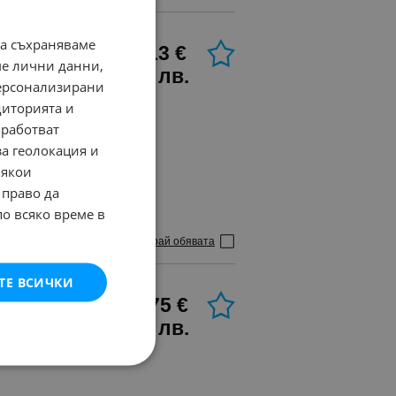
да съхраняваме
51.13 €
ме лични данни,
100 лв.
персонализирани
диторията и
работват
за геолокация и
Някои
 право да
по всяко време в
Маркирай обявата
ТЕ ВСИЧКИ
56.75 €
111 лв.