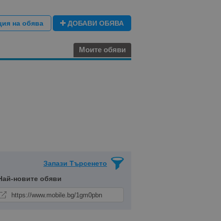
ция на обява
ДОБАВИ ОБЯВА
Моите обяви
Запази Търсенето
Най-новите обяви