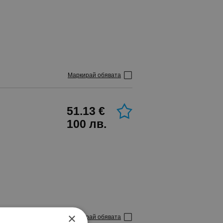
Маркирай обявата
51.13 €
100 лв.
×
Маркирай обявата