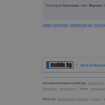
Категория
Светлини
; Част
Фарове
;
НОВО ТЪРСЕНЕ
|
КОРЕКЦИЯ НА ТЪРСЕ
Части за Мотоц
Основни категории в mobile.bg:
Автомобили 
Ремаркета
Велосипеди
Части
Аксесоари
Части за:
Автомобили и Джипове
Бусове