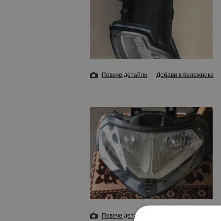
Повече детайли
Добави в бележника
Повече детайли
и 2 снимки
Добави в б