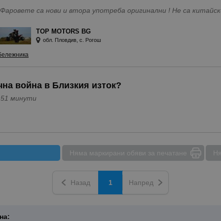
Фаровете са нови и втора употреба оригинални ! Не са китайски 
TOP MOTORS BG
обл. Пловдив, с. Рогош
бележника
чна война в Близкия изток?
ди 16 часа и 51 минути
Няма маркирани обяви за печатане
Ня
Назад
1
Напред
на: