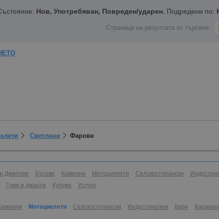
 Състояние:
Нов, Употребяван, Повреден/ударен
, Подредени по:
Страница на резултата от търсене:
НЕТО
иклети
Светлини
Фарове
и Джипове
Бусове
Камиони
Мотоциклети
Селскостопански
Индустри
Гуми и джанти
Купува
Услуги
Камиони
Мотоциклети
Селскостопански
Индустриални
Кари
Караван