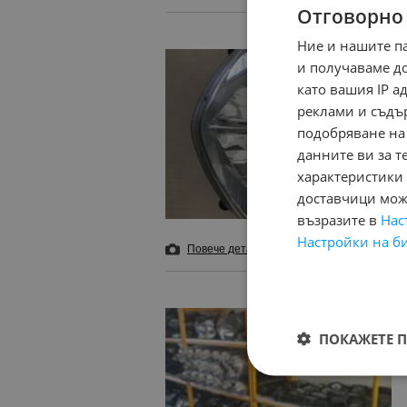
Отговорно
Ние и нашите п
и получаваме д
като вашия IP 
реклами и съдъ
подобряване на
данните ви за т
характеристики 
доставчици може
възразите в
Нас
Настройки на б
Повече детайли
и 3 снимки
Добави в б
ПОКАЖЕТЕ 