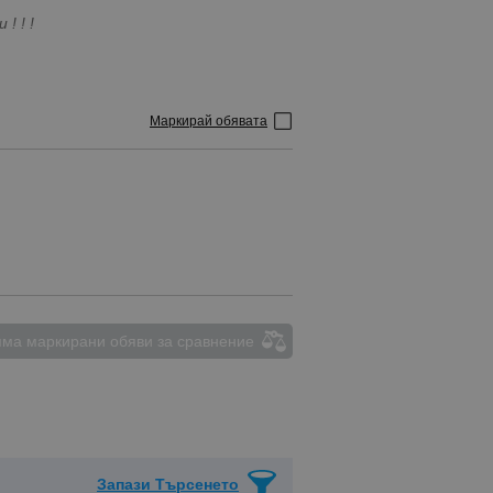
! ! !
Маркирай обявата
ма маркирани обяви за сравнение
Запази Търсенето