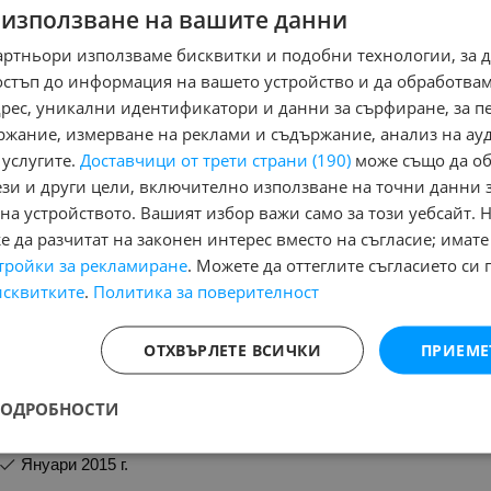
 използване на вашите данни
артньори използваме бисквитки и подобни технологии, за 
Фар за SUZUKI 125 BURGMAN 2006
остъп до информация на вашето устройство и да обработва
адрес, уникални идентификатори и данни за сърфиране, за 
ржание, измерване на реклами и съдържание, анализ на ау
 услугите.
Доставчици от трети страни (190)
може също да об
ези и други цели, включително използване на точни данни 
Фар за SUZUKI 125 BURGMAN 2006 Сузуки Бъргман
на устройството. Вашият избор важи само за този уебсайт. 
 да разчитат на законен интерес вместо на съгласие; имате
TOP MOTORS BG
тройки за рекламиране
. Можете да оттеглите съгласието си 
обл. Пловдив, с. Рогош
исквитките
.
Политика за поверителност
ележника
ОТХВЪРЛЕТЕ ВСИЧКИ
ПРИЕМЕ
Фарове
ПОДРОБНОСТИ
януари 2015 г.