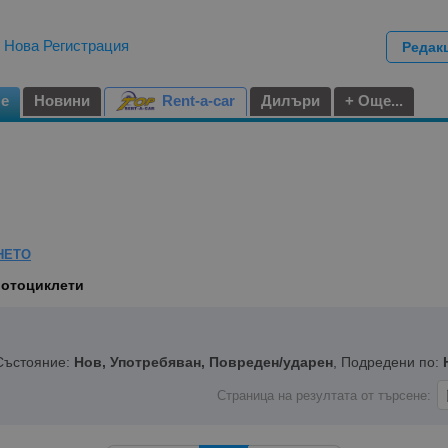
|
Нова Регистрация
Редак
не
Новини
Rent-a-car
Дилъри
+ Още...
НЕТО
Мотоциклети
 Състояние:
Нов, Употребяван, Повреден/ударен
, Подредени по:
Страница на резултата от търсене: