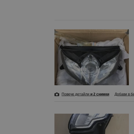
Повече детайли
и 2 снимки
Добави в б