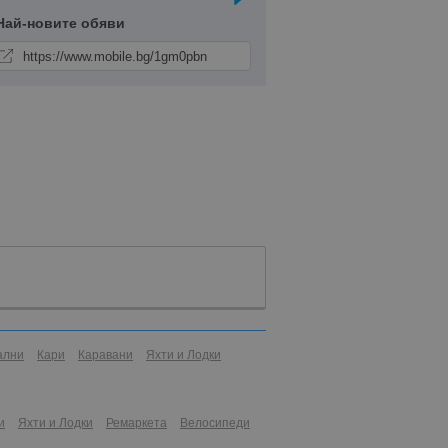
Най-новите обяви
ални
Кари
Каравани
Яхти и Лодки
и
Яхти и Лодки
Ремаркета
Велосипеди