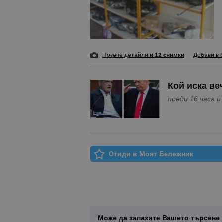
Повече детайли
и 12 снимки
Добави в 
Кой иска ве
пре
Отиди в Моят Бележник
Може да запазите Вашето търсене 