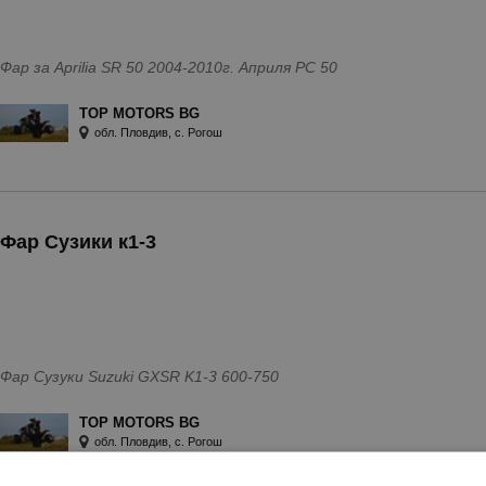
Фар за Aprilia SR 50 2004-2010г. Априля РС 50
TOP MOTORS BG
обл. Пловдив, с. Рогош
Фар Сузики к1-3
Фар Сузуки Suzuki GXSR K1-3 600-750
TOP MOTORS BG
обл. Пловдив, с. Рогош
ележника