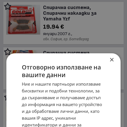
Спирачна система,
Спирачни накладки за
Yamaha Yzf
19.94 €
януари 2007 г.,
обл. София, гр. Ботевград
Спирачна система,
×
Спирачни накладки за
Yamaha Yz
Отговорно използване на
19.94 €
вашите данни
януари 2002 г.,
Ние и нашите партньори използваме
обл. София, гр. Ботевград
бисквитки и подобни технологии, за
да съхраняваме и получаваме достъп
Спирачна система,
Спирачни накладки за
до информация на вашето устройство
Yamaha Dt
и да обработваме лични данни, като
15.34 €
вашия IP адрес, уникални
идентификатори и данни за
януари 1998 г.,