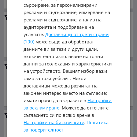
обл. София, гр. Ботевград
сърфиране, за персонализирани
реклами и съдържание, измерване на
Спирачна система,
реклами и съдържание, анализ на
Спирачни накладки за Suzuki
аудиторията и подобряване на
Rm
услугите.
Доставчици от трети страни
17.90 €
(190)
може също да обработват
януари 2005 г.,
данните ви за тези и други цели,
обл. София, гр. Ботевград
включително използване на точни
данни за геолокация и характеристики
Спирачна система,
на устройството. Вашият избор важи
Спирачни накладки за Ktm
само за този уебсайт. Някои
SX
доставчици може да разчитат на
19.94 €
законен интерес вместо на съгласие;
януари 2004 г.,
имате право да възразите в
Настройки
обл. София, гр. Ботевград
за рекламиране
. Можете да оттеглите
съгласието си по всяко време в
Спирачна система,
Спирачни накладки за
Настройки на бисквитките
.
Политика
Kawasaki Kx
за поверителност
15.34 €