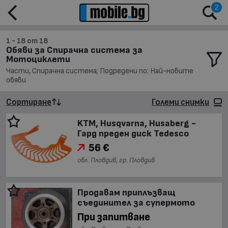
2
1 - 18 от 18
Обяви за Спирачна система за
Мотоциклети
Части, Спирачна система; Подредени по: Най-новите
обяви
Сортиране
Големи снимки
KTM, Husqvarna, Husaberg -
Гард преден диск Tedesco
56 €
обл. Пловдив, гр. Пловдив
Продавам приплъзващ
съединител за супермото
При запитване