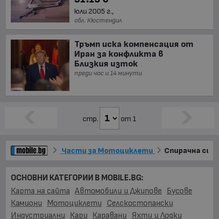
юли 2005 г.,
обл. Кюстендил
Тръмп иска компенсация от
Иран за конфликта в
Близкия изток
преди час и 14 минути
стр.
от 1
Части за Мотоциклети
Спирачна сис
ОСНОВНИ КАТЕГОРИИ В MOBILE.BG:
Карта на сайта
Автомобили и Джипове
Бусове
Камиони
Мотоциклети
Селскостопански
Индустриални
Кари
Каравани
Яхти и Лодки