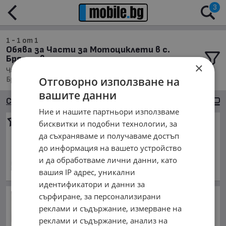
3
1 - 1 от 1
Обява за Части за Мотоциклети в с.
Брястово
×
Части, Намира се в обл. Сливен, Населено място с.
Брястово, Подредени по: Най-новите обяви
Отговорно използване на
вашите данни
Сортиране
Големи снимки
Ние и нашите партньори използваме
Двигатели за фрези и
бисквитки и подобни технологии, за
мотори
да съхраняваме и получаваме достъп
127.82 €
до информация на вашето устройство
250 лв.
и да обработваме лични данни, като
вашия IP адрес, уникални
обл. Сливен, с. Брястово
идентификатори и данни за
Зеленски приветства
сърфиране, за персонализирани
мащабните санкции на САЩ
реклами и съдържание, измерване на
срещу Русия
реклами и съдържание, анализ на
преди час и 36 минути