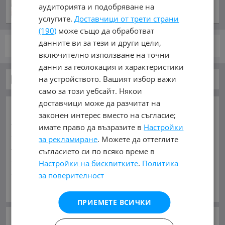
аудиторията и подобряване на
услугите.
Доставчици от трети страни
(190)
може също да обработват
данните ви за тези и други цели,
стр.
от 1
включително използване на точни
данни за геолокация и характеристики
на устройството. Вашият избор важи
Части за Мотоциклети
само за този уебсайт. Някои
доставчици може да разчитат на
ОСНОВНИ КАТЕГОРИИ В MOBILE.BG:
законен интерес вместо на съгласие;
Карта на сайта
Автомобили и Джипове
Бусове
имате право да възразите в
Настройки
Камиони
Мотоциклети
Селскостопански
за рекламиране
. Можете да оттеглите
Индустриални
Кари
Каравани
Яхти и Лодки
съгласието си по всяко време в
Ремаркета
Велосипеди
Части
Аксесоари
Настройки на бисквитките
.
Политика
Гуми и джанти
Купува
Услуги
за поверителност
ЧАСТИ ЗА:
Виж Още
Автомобили и Джипове
Бусове
Камиони
ПРИЕМЕТЕ ВСИЧКИ
Мотоциклети
Селскостопански
Индустриални
Кари
Каравани
Яхти и Лодки
Ремаркета