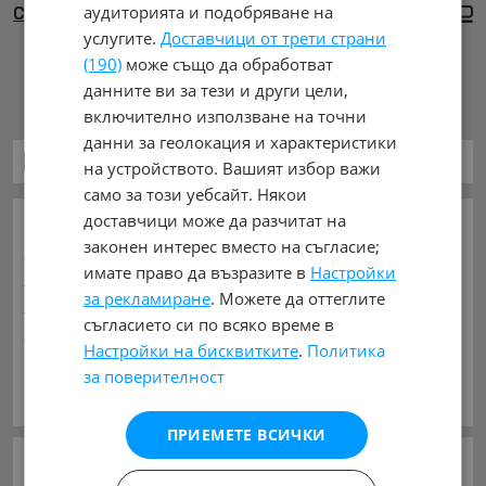
аудиторията и подобряване на
Сортиране
Големи снимки
услугите.
Доставчици от трети страни
(190)
може също да обработват
Няма намерени обяви
данните ви за тези и други цели,
включително използване на точни
данни за геолокация и характеристики
Части за Мотоциклети
на устройството. Вашият избор важи
само за този уебсайт. Някои
доставчици може да разчитат на
ОСНОВНИ КАТЕГОРИИ В MOBILE.BG:
законен интерес вместо на съгласие;
Карта на сайта
Автомобили и Джипове
Бусове
имате право да възразите в
Настройки
Камиони
Мотоциклети
Селскостопански
за рекламиране
. Можете да оттеглите
Индустриални
Кари
Каравани
Яхти и Лодки
съгласието си по всяко време в
Ремаркета
Велосипеди
Части
Аксесоари
Настройки на бисквитките
.
Политика
Гуми и джанти
Купува
Услуги
за поверителност
ЧАСТИ ЗА:
Виж Още
Автомобили и Джипове
Бусове
Камиони
ПРИЕМЕТЕ ВСИЧКИ
Мотоциклети
Селскостопански
Индустриални
Кари
Каравани
Яхти и Лодки
Ремаркета
СЛЕДВАЙТЕ НИ В: