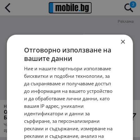
3
Реклама
×
Отговорно използване на
вашите данни
Ние и нашите партньори използваме
бисквитки и подобни технологии, за
да съхраняваме и получаваме достъп
до информация на вашето устройство
и да обработваме лични данни, като
вашия IP адрес, уникални
Няма намерени обяви обяви за:
Обяви за Части за Мотоциклети в гр.
идентификатори и данни за
Белица
сърфиране, за персонализирани
Части, Намира се в обл. Благоевград, Населено място
реклами и съдържание, измерване на
гр. Белица, Подредени по: Най-новите обяви
реклами и съдържание, анализ на