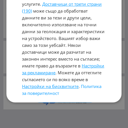
услугите.
Доставчици от трети страни
Индустриални
Кари
Каравани
Яхти и Лодки
(190)
може също да обработват
Ремаркета
Велосипеди
Части
Аксесоари
данните ви за тези и други цели,
Гуми и джанти
Купува
Услуги
включително използване на точни
ЧАСТИ ЗА:
Виж Още
данни за геолокация и характеристики
Автомобили и Джипове
Бусове
Камиони
на устройството. Вашият избор важи
Мотоциклети
Селскостопански
Индустриални
само за този уебсайт. Някои
Кари
Каравани
Яхти и Лодки
Ремаркета
СЛЕДВАЙТЕ НИ В:
доставчици може да разчитат на
Велосипеди
законен интерес вместо на съгласие;
имате право да възразите в
Настройки
ВИДОВЕ:
Ауспуси, Гърнета
(1)
Горивна система
(1)
за рекламиране
. Можете да оттеглите
Двигател
(7)
Електрическа система
(4)
съгласието си по всяко време в
©
mobile.bg
ползва и препоръчва
Настройки на бисквитките
.
Политика
Климатична система
(1)
Консумативи
(7)
хостинг услугите
на
за поверителност
Охладителна система
(2)
Рама и Каросерия
(4)
Спирачна система
(1)
Трансмисия
(3)
Хидравлична система
(6)
Ходова част
(26)
Всички
ПРИЕМЕТЕ ВСИЧКИ
Видове
(63)
ОТХВЪРЛЕТЕ ВСИЧКИ