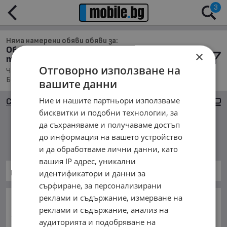
3
Няма намерени обяви обяви за:
Обяви за Части за Селскостопанска
×
техника в гр. Белоградчик
Отговорно използване на
Части, Намира се в обл. Видин, Населено място гр.
Белоградчик, Подредени по: Най-новите обяви
вашите данни
Ние и нашите партньори използваме
Сортиране
Големи снимки
бисквитки и подобни технологии, за
да съхраняваме и получаваме достъп
Няма намерени обяви
до информация на вашето устройство
и да обработваме лични данни, като
вашия IP адрес, уникални
Части за Селскостопански
идентификатори и данни за
сърфиране, за персонализирани
реклами и съдържание, измерване на
ОСНОВНИ КАТЕГОРИИ В MOBILE.BG:
реклами и съдържание, анализ на
Карта на сайта
Автомобили и Джипове
Бусове
аудиторията и подобряване на
Камиони
Мотоциклети
Селскостопански