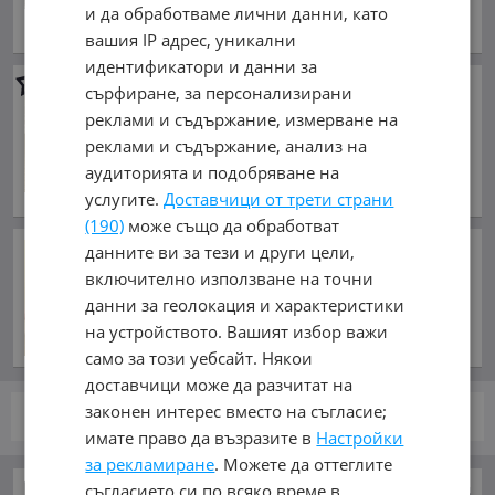
430.28 лв.
и да обработваме лични данни, като
обл. Добрич, гр. Добрич
вашия IP адрес, уникални
идентификатори и данни за
ПТО съединител нов
сърфиране, за персонализирани
92.03 €
реклами и съдържание, измерване на
180 лв.
реклами и съдържание, анализ на
аудиторията и подобряване на
Цената е без ДДС
обл. Разград, гр. Кубрат
услугите.
Доставчици от трети страни
(190)
може също да обработват
Фидан призова за изолация
данните ви за тези и други цели,
на Израел, Иран с
включително използване на точни
предупреждение
данни за геолокация и характеристики
преди час и 53 минути
на устройството. Вашият избор важи
само за този уебсайт. Някои
доставчици може да разчитат на
законен интерес вместо на съгласие;
стр.
от 1
имате право да възразите в
Настройки
за рекламиране
. Можете да оттеглите
съгласието си по всяко време в
Части за Селскостопански
Трансмиси