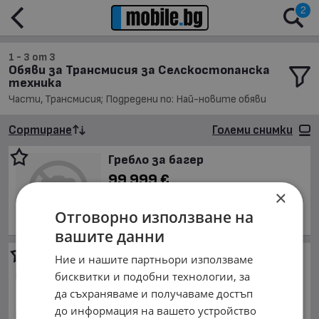
2
1 - 3 от 3
Обяви за Трансмисия за Селскостопанска
техника
Части, Трансмисия; Подредени по: Най-новите обяви
Сортиране
Големи снимки
Гребло за багер
99 999 €
×
195 581.04 лв.
Отговорно използване на
обл. Враца, гр. Мизия
вашите данни
КОРПУСИ за скоростни
Ние и нашите партньори използваме
кутии за Т150 и Беларус и
бисквитки и подобни технологии, за
Болгар
да съхраняваме и получаваме достъп
220 €
до информация на вашето устройство