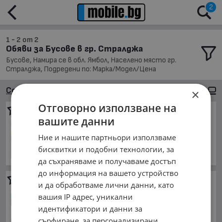
2
1 - 2 от 2
Обяви за Бусове в гр. Стралджа
Бусове, Намира се в обл. Ямбол, Населено място гр.
Стралджа, Подредени по: Марка/Модел/Цена
Сортиране
Големи снимки
×
Отговорно използване на
Mercedes-Benz Sprinter 316
вашите данни
Sprinter 316CDI 2.7
4 800 €
Ние и нашите партньори използваме
юли 2001 г., Дизелов
бисквитки и подобни технологии, за
обл. Ямбол, гр. Стралджа
да съхраняваме и получаваме достъп
до информация на вашето устройство
VW Crafter
и да обработваме лични данни, като
10 000 €
вашия IP адрес, уникални
октомври 2020 г., Дизелов
идентификатори и данни за
обл. Ямбол, гр. Стралджа
сърфиране, за персонализирани