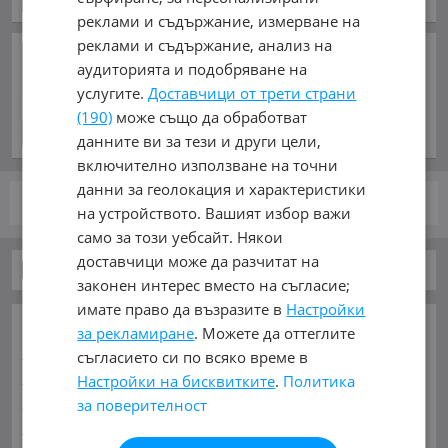
реклами и съдържание, измерване на
реклами и съдържание, анализ на
Размяна на ракети! Нов удар
аудиторията и подобряване на
на хутите е извършен
срещу град Мока
услугите.
Доставчици от трети страни
преди 2 часа и 42 минути
(190)
може също да обработват
данните ви за тези и други цели,
включително използване на точни
данни за геолокация и характеристики
стр.
от 1
на устройството. Вашият избор важи
само за този уебсайт. Някои
доставчици може да разчитат на
Бусове
законен интерес вместо на съгласие;
имате право да възразите в
Настройки
ОСНОВНИ КАТЕГОРИИ В MOBILE.BG:
за рекламиране
. Можете да оттеглите
Карта на сайта
Автомобили и Джипове
Бусове
съгласието си по всяко време в
Камиони
Мотоциклети
Селскостопански
Настройки на бисквитките
.
Политика
Индустриални
Кари
Каравани
Яхти и Лодки
за поверителност
Ремаркета
Велосипеди
Части
Аксесоари