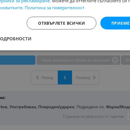
тройки за рекламиране
. Можете да оттеглите съгласието си 
бележника
исквитките
.
Политика за поверителност
чна война в Близкия изток?
ОТХВЪРЛЕТЕ ВСИЧКИ
ПРИЕМЕ
ди 21 часа и 9 минути
ПОДРОБНОСТИ
Няма маркирани обяви за печатане
Ня
Назад
1
Напред
на:
Нов, Употребяван, Повреден/ударен
, Подредени по:
Марка/Мод
Страница на резултата от търсене: