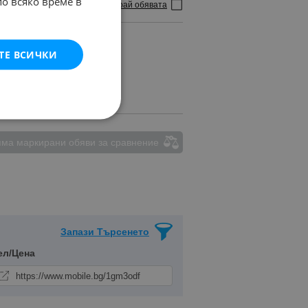
по всяко време в
Маркирай обявата
ТЕ ВСИЧКИ
ма маркирани обяви за сравнение
Запази Търсенето
ел/Цена