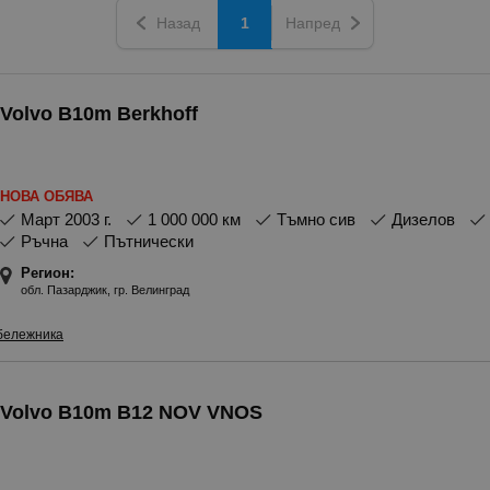
Назад
1
Напред
Volvo B10m Berkhoff
НОВА ОБЯВА
март 2003 г.
1 000 000 км
Тъмно сив
Дизелов
Ръчна
Пътнически
Регион:
обл. Пазарджик, гр. Велинград
бележника
Volvo B10m B12 NOV VNOS