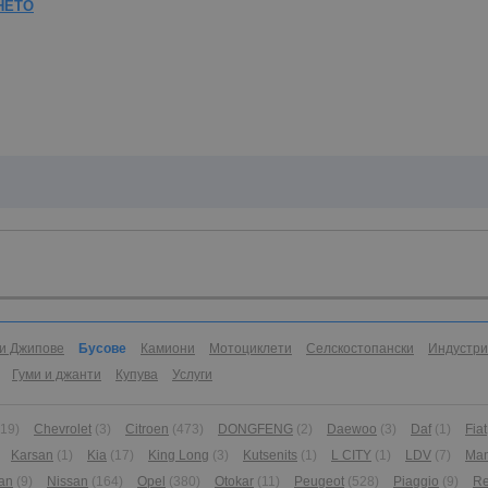
НЕТО
и Джипове
Бусове
Камиони
Мотоциклети
Селскостопански
Индустр
Гуми и джанти
Купува
Услуги
(19)
Chevrolet
(3)
Citroen
(473)
DONGFENG
(2)
Daewoo
(3)
Daf
(1)
Fiat
Karsan
(1)
Kia
(17)
King Long
(3)
Kutsenits
(1)
L CITY
(1)
LDV
(7)
Ma
an
(9)
Nissan
(164)
Opel
(380)
Otokar
(11)
Peugeot
(528)
Piaggio
(9)
Re