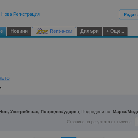
|
Нова Регистрация
Редак
не
Новини
Rent-a-car
Дилъри
+ Още...
НЕТО
o
Нов, Употребяван, Повреден/ударен
, Подредени по:
Марка/Мод
Страница на резултата от търсене: