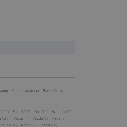
иални
Кари
Каравани
Яхти и Лодки
(619)
Ford
(1227)
Gaz
(14)
Hyundai
(57)
n
(117)
Maxus
(4)
Mazda
(2)
Mega
(1)
nault
(936)
Robur
(2)
Scania
(18)