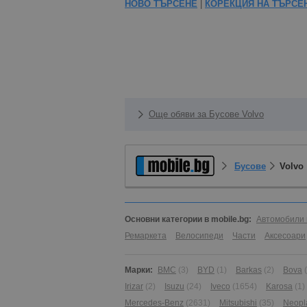
НОВО ТЪРСЕНЕ
|
КОРЕКЦИЯ НА ТЪРСЕ
Още обяви за Бусове Volvo
Бусове
Volvo
Основни категории в mobile.bg:
Автомобили 
Ремаркета
Велосипеди
Части
Аксесоари
Марки:
BMC
(3)
BYD
(1)
Barkas
(2)
Bova
Irizar
(2)
Isuzu
(24)
Iveco
(1654)
Karosa
(1)
Mercedes-Benz
(2631)
Mitsubishi
(35)
Neopl