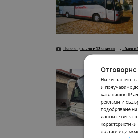
Повече детайли
и 12 снимки
Добави в 
Отговорно
Ние и нашите п
и получаваме д
като вашия IP 
реклами и съдъ
подобряване на
данните ви за т
характеристики 
доставчици може