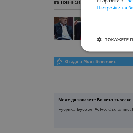
възразите в
Нас
Повече детайли
и 13 снимки
Добави в 
Настройки на б
Кой иска ве
пре
ПОКАЖЕТЕ 
Отиди в Моят Бележник
Може да запазите Вашето търсене 
Рубрика:
Бусове
,
Volvo
; Състояние: