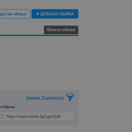
ция на обява
ДОБАВИ ОБЯВА
Моите обяви
Запази Търсенето
ел/Цена