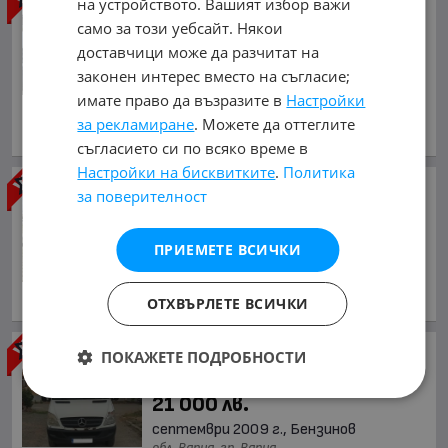
на устройството. Вашият избор важи
Цена!Дълга база
само за този уебсайт. Някои
6 900 €
доставчици може да разчитат на
13 495.23 лв.
законен интерес вместо на съгласие;
Цената е без ДДС
имате право да възразите в
Настройки
януари 2018 г., Дизелов
за рекламиране
. Можете да оттеглите
обл. Варна, гр. Варна
съгласието си по всяко време в
Настройки на бисквитките
.
Политика
Mercedes-Benz Sprinter 313
за поверителност
Топ Германия
5 900 €
ПРИЕМЕТЕ ВСИЧКИ
11 539.40 лв.
септември 2012 г., Дизелов
ОТХВЪРЛЕТЕ ВСИЧКИ
обл. Варна, гр. Варна
Mercedes-Benz Sprinter 516
ПОКАЖЕТЕ ПОДРОБНОСТИ
10 737.13 €
21 000 лв.
септември 2009 г., Бензинов
обл. Варна, гр. Варна