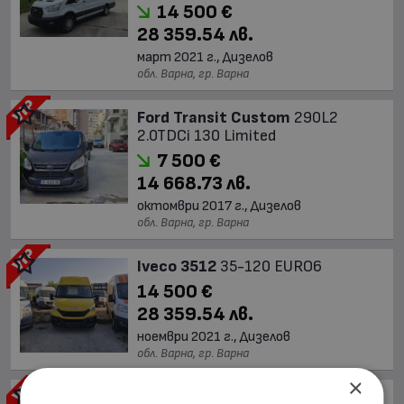
14 500 €
28 359.54 лв.
март 2021 г., Дизелов
обл. Варна, гр. Варна
Ford Transit Custom
290L2
2.0TDCi 130 Limited
7 500 €
14 668.73 лв.
октомври 2017 г., Дизелов
обл. Варна, гр. Варна
Iveco 3512
35-120 EURO6
14 500 €
28 359.54 лв.
ноември 2021 г., Дизелов
обл. Варна, гр. Варна
×
Iveco 35s16
RHD brand new