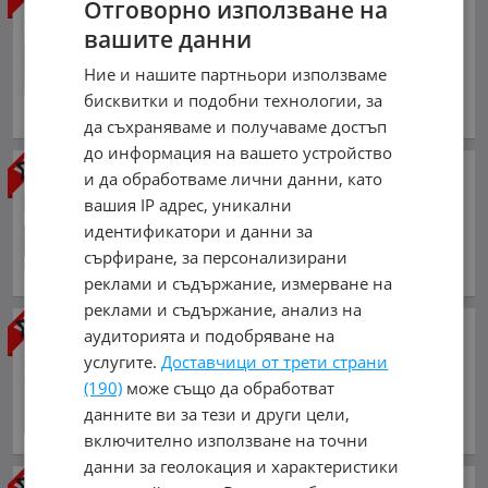
Отговорно използване на
L2H2 Automatic
вашите данни
19 990 €
39 097.04 лв.
Ние и нашите партньори използваме
март 2026 г., Дизелов
бисквитки и подобни технологии, за
обл. Варна, гр. Варна
да съхраняваме и получаваме достъп
до информация на вашето устройство
Iveco Daily
и да обработваме лични данни, като
5 800 €
вашия IP адрес, уникални
11 343.81 лв.
идентификатори и данни за
сърфиране, за персонализирани
април 2006 г., Дизелов
обл. Варна, гр. Варна
реклами и съдържание, измерване на
реклами и съдържание, анализ на
Iveco Daily 70C
70C15
аудиторията и подобряване на
15 000 €
услугите.
Доставчици от трети страни
29 337.45 лв.
(190)
може също да обработват
данните ви за тези и други цели,
май 2011 г., Дизелов
обл. Варна, гр. Варна
включително използване на точни
данни за геолокация и характеристики
Mercedes-Benz Sprinter
ТОП