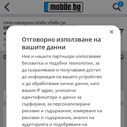
2
Няма намерени обяви обяви за:
Обяви за Бусове в обл. Стара Загора, с. Бял
×
извор
Отговорно използване на
Бусове, Намира се в обл. Стара Загора, Населено място
с. Бял извор, Подредени по: Марка/Модел/Цена
вашите данни
Ние и нашите партньори използваме
Сортиране
Големи снимки
бисквитки и подобни технологии, за
да съхраняваме и получаваме достъп
Няма намерени обяви
до информация на вашето устройство
и да обработваме лични данни, като
вашия IP адрес, уникални
Бусове
идентификатори и данни за
сърфиране, за персонализирани
реклами и съдържание, измерване на
ОСНОВНИ КАТЕГОРИИ В MOBILE.BG:
реклами и съдържание, анализ на
Карта на сайта
Автомобили и Джипове
Бусове
аудиторията и подобряване на
Камиони
Мотоциклети
Селскостопански