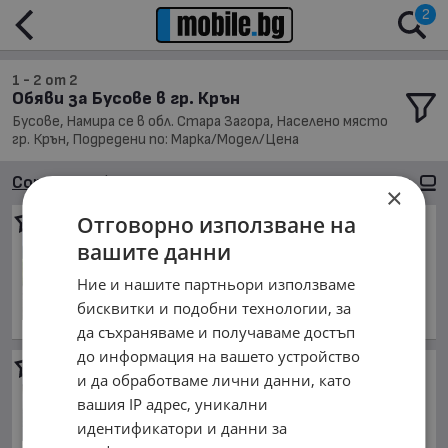
2
1 - 2 от 2
Обяви за Бусове в гр. Крън
Бусове, Намира се в обл. Стара Загора, Населено място
гр. Крън, Подредени по: Марка/Модел/Цена
Сортиране
Големи снимки
×
Отговорно използване на
Citroen Jumper
2.8 HDI
вашите данни
3 800 €
7 432.15 лв.
Ние и нашите партньори използваме
юни 2005 г., Дизелов
бисквитки и подобни технологии, за
обл. Стара Загора, гр. Крън
да съхраняваме и получаваме достъп
до информация на вашето устройство
Mercedes-Benz Sprinter 313
и да обработваме лични данни, като
5 624.21 €
вашия IP адрес, уникални
11 000 лв.
идентификатори и данни за
март 2010 г., Дизелов