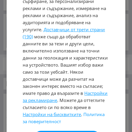
сърфиране, за персонализирани
обл. Стара Загора, гр. Крън
реклами и съдържание, измерване на
реклами и съдържание, анализ на
След натиск от САЩ: Киев
аудиторията и подобряване на
обеща мир за петрола в
услугите.
Доставчици от трети страни
Черно море
(190)
може също да обработват
преди 3 часа и 44 минути
данните ви за тези и други цели,
включително използване на точни
данни за геолокация и характеристики
на устройството. Вашият избор важи
стр.
от 1
само за този уебсайт. Някои
доставчици може да разчитат на
Бусове
законен интерес вместо на съгласие;
имате право да възразите в
Настройки
ОСНОВНИ КАТЕГОРИИ В MOBILE.BG:
за рекламиране
. Можете да оттеглите
съгласието си по всяко време в
Карта на сайта
Автомобили и Джипове
Бусове
Настройки на бисквитките
.
Политика
Камиони
Мотоциклети
Селскостопански
за поверителност
Индустриални
Кари
Каравани
Яхти и Лодки
Ремаркета
Велосипеди
Части
Аксесоари