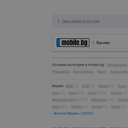
Още обяви за Бусове
Бусове
Основни категории в mobile.bg:
Автомобили 
Ремаркета
Велосипеди
Части
Аксесоари
Марки:
BMC
(3)
BYD
(1)
Barkas
(2)
Bova
Irizar
(2)
Isuzu
(23)
Iveco
(1654)
Karosa
(1)
Mercedes-Benz
(2627)
Mitsubishi
(35)
Neopl
Setra
(87)
Subaru
(1)
Suzuki
(3)
Tanax
(1)
--Всички Марки--
(10761)