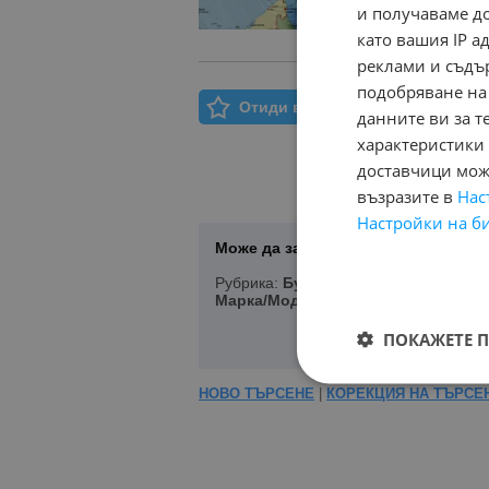
и получаваме д
като вашия IP 
реклами и съдъ
подобряване на
Отиди в Моят Бележник
данните ви за т
характеристики 
доставчици може
възразите в
Нас
Настройки на б
Може да запазите Вашето търсене 
Рубрика:
Бусове
, Състояние:
Нов, У
Марка/Модел/Цена
ПОКАЖЕТЕ 
НОВО ТЪРСЕНЕ
|
КОРЕКЦИЯ НА ТЪРСЕ