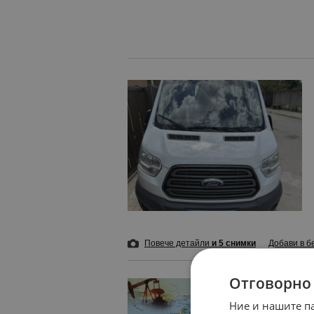
Повече детайли
и 5 снимки
Добави в б
Отговорно
Иран и Ома
Ние и нашите п
преди 20 мину