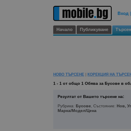
Вход
Начало
Публикуване
Търсе
НОВО ТЪРСЕНЕ
|
КОРЕКЦИЯ НА ТЪРСЕ
1 - 1 от общо 1
Обява за Бусове в об
Резултат от Вашето търсене на:
Рубрика:
Бусове
, Състояние:
Нов, У
Марка/Модел/Цена