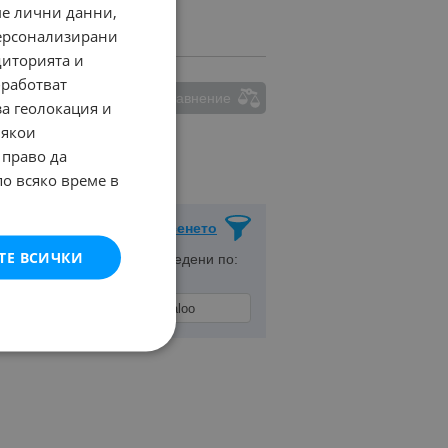
ме лични данни,
персонализирани
диторията и
работват
ма маркирани обяви за сравнение
за геолокация и
Някои
 право да
по всяко време в
Запази Търсенето
ТЕ ВСИЧКИ
но място
с. Мрамор
, Подредени по: