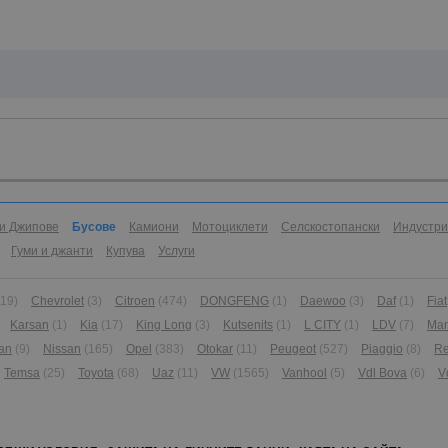
и Джипове
Бусове
Камиони
Мотоциклети
Селскостопански
Индустр
Гуми и джанти
Купува
Услуги
(19)
Chevrolet
(3)
Citroen
(474)
DONGFENG
(1)
Daewoo
(3)
Daf
(1)
Fiat
Karsan
(1)
Kia
(17)
King Long
(3)
Kutsenits
(1)
L CITY
(1)
LDV
(7)
Ma
an
(9)
Nissan
(165)
Opel
(383)
Otokar
(11)
Peugeot
(527)
Piaggio
(8)
Re
Temsa
(25)
Toyota
(68)
Uaz
(11)
VW
(1565)
Vanhool
(5)
Vdl Bova
(6)
V