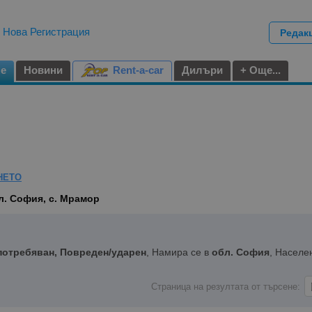
|
Нова Регистрация
Редак
не
Новини
Rent-a-car
Дилъри
+ Още...
НЕТО
л. София, с. Мрамор
потребяван, Повреден/ударен
, Намира се в
обл. София
, Населе
Страница на резултата от търсене: