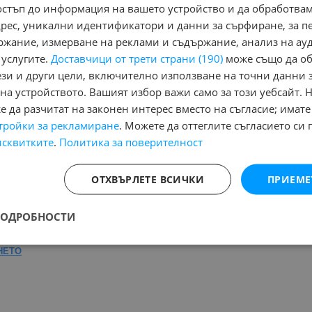
остъп до информация на вашето устройство и да обработва
адрес, уникални идентификатори и данни за сърфиране, за 
ржание, измерване на реклами и съдържание, анализ на ау
 услугите.
Доставчици от трети страни (190)
може също да об
Няма маркирани обяви за печатане
Ня
ези и други цели, включително използване на точни данни 
на устройството. Вашият избор важи само за този уебсайт. 
 да разчитат на законен интерес вместо на съгласие; имате
Назад
1
Напред
тройки за рекламиране
. Можете да оттеглите съгласието си 
исквитките
.
Политика за поверителност
на:
ОТХВЪРЛЕТЕ ВСИЧКИ
ПРИЕМЕ
потребяван, Повреден/ударен
, Намира се в
обл. София
, Населе
ПОДРОБНОСТИ
Страница на резултата от търсене:
НЕТО