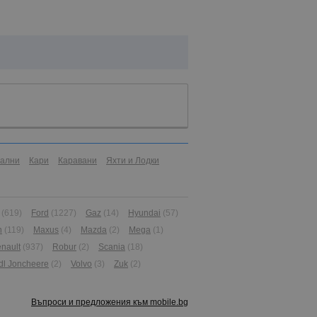
иални
Кари
Каравани
Яхти и Лодки
(619)
Ford
(1227)
Gaz
(14)
Hyundai
(57)
n
(119)
Maxus
(4)
Mazda
(2)
Mega
(1)
nault
(937)
Robur
(2)
Scania
(18)
dl Joncheere
(2)
Volvo
(3)
Zuk
(2)
Въпроси и предложения към mobile.bg