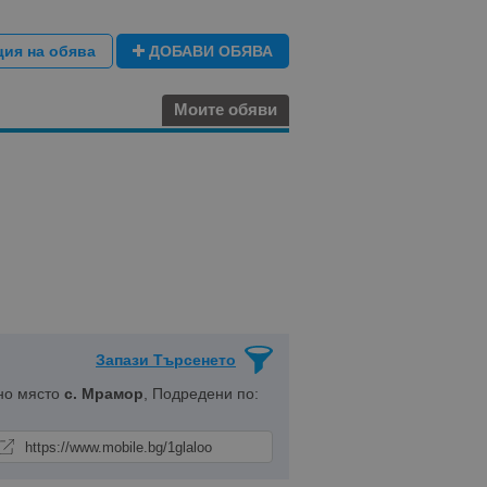
ция на обява
ДОБАВИ ОБЯВА
Моите обяви
Запази Търсенето
но място
с. Мрамор
, Подредени по: