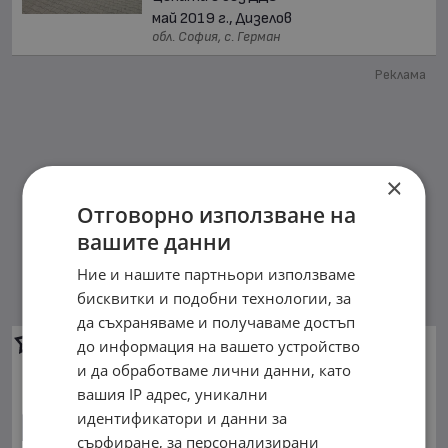
май 2019 г., Дизелов
обл. София, с. Герман
Реклама
×
Отговорно използване на
вашите данни
Ние и нашите партньори използваме
бисквитки и подобни технологии, за
да съхраняваме и получаваме достъп
Man Omnibus M3
KIEL Avance
до информация на вашето устройство
и да обработваме лични данни, като
20 000 €
вашия IP адрес, уникални
39 116.60 лв.
идентификатори и данни за
март 2025 г., Дизелов
сърфиране, за персонализирани
обл. София, с. Герман