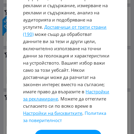
реклами и съдържание, измерване на
реклами и съдържание, анализ на
Scania Irizar
i8
аудиторията и подобряване на
При запитване
услугите.
Доставчици от трети страни
Цената е без ДДС
(190)
може също да обработват
декември 2026 г., Дизелов
обл. София, с. Герман
данните ви за тези и други цели,
включително използване на точни
Scania Touring
HD
данни за геолокация и характеристики
на устройството. Вашият избор важи
При запитване
само за този уебсайт. Някои
Цената е без ДДС
доставчици може да разчитат на
март 2026 г., Дизелов
обл. София, с. Герман
законен интерес вместо на съгласие;
имате право да възразите в
Настройки
VW Crafter
за рекламиране
. Можете да оттеглите
6 600 €
съгласието си по всяко време в
12 908.48 лв.
Настройки на бисквитките
.
Политика
за поверителност
Цената е без ДДС
октомври 2016 г., Дизелов
обл. София, с. Герман