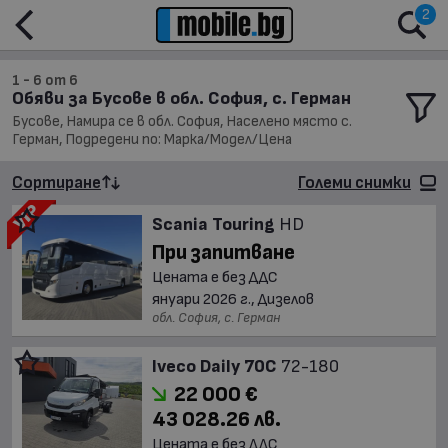
2
1 - 6 от 6
Обяви за Бусове в обл. София, с. Герман
Бусове, Намира се в обл. София, Населено място с.
Герман, Подредени по: Марка/Модел/Цена
Сортиране
Големи снимки
Scania Touring
HD
При запитване
Цената е без ДДС
януари 2026 г., Дизелов
обл. София, с. Герман
Iveco Daily 70C
72-180
22 000 €
43 028.26 лв.
Цената е без ДДС