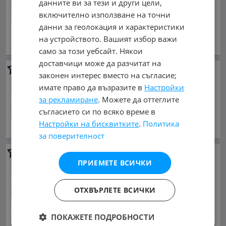
7 999 €
данните ви за тези и други цели,
15 644.68 лв.
включително използване на точни
Цената е без ДДС
данни за геолокация и характеристики
януари 2006 г., Дизелов
на устройството. Вашият избор важи
обл. София, гр. Костенец
само за този уебсайт. Някои
доставчици може да разчитат на
Iveco Daily
35-160 HI Matic
законен интерес вместо на съгласие;
Maxi
имате право да възразите в
Настройки
15 400 €
за рекламиране
. Можете да оттеглите
30 119.78 лв.
съгласието си по всяко време в
март 2018 г., Дизелов
Настройки на бисквитките
.
Политика
обл. София, гр. Костенец
за поверителност
Iveco Daily
35C18 ПАДАЩ
ПРИЕМЕТЕ ВСИЧКИ
БОРД ТОВАРОНОСИМОСТ
3370кг
13 490 €
ОТХВЪРЛЕТЕ ВСИЧКИ
26 384.15 лв.
Цената е без ДДС
ПОКАЖЕТЕ ПОДРОБНОСТИ
септември 2011 г., Дизелов