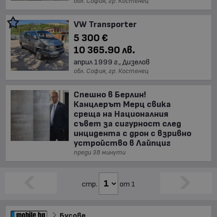
обл. София, гр. Костенец
VW Transporter
5 300 €
10 365.90 лв.
април 1999 г., Дизелов
обл. София, гр. Костенец
Спешно в Берлин!
Канцлерът Мерц свика
среща на Националния
съвет за сигурност след
инцидента с дрон с взривно
устройство в Лайпциг
преди 38 минути
стр.
от 1
Бусове