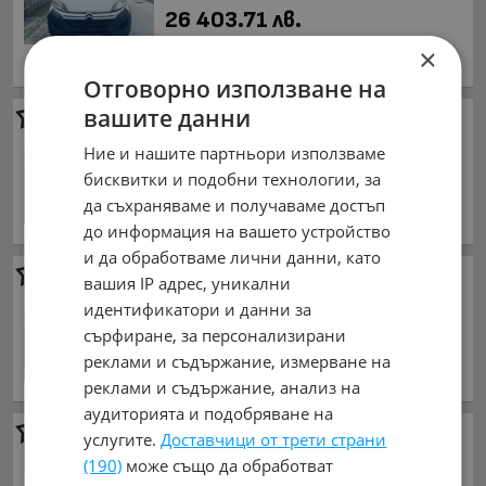
26 403.71 лв.
юли 2018 г., Дизелов
×
обл. София, гр. Костенец
Отговорно използване на
вашите данни
Fiat Ducato
3.0 160
9 000 €
Ние и нашите партньори използваме
17 602.47 лв.
бисквитки и подобни технологии, за
да съхраняваме и получаваме достъп
октомври 2007 г., Дизелов
обл. София, гр. Костенец
до информация на вашето устройство
и да обработваме лични данни, като
Iveco Daily
вашия IP адрес, уникални
2 999 €
идентификатори и данни за
5 865.53 лв.
сърфиране, за персонализирани
реклами и съдържание, измерване на
октомври 1999 г., Дизелов
обл. София, гр. Костенец
реклами и съдържание, анализ на
аудиторията и подобряване на
Iveco Daily
65C17D КЛИМАТИК
услугите.
Доставчици от трети страни
PTO
(190)
може също да обработват