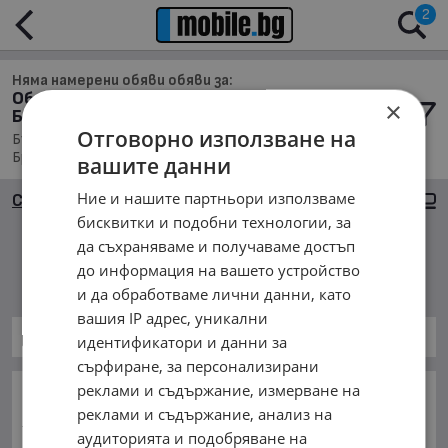
2
Няма намерени обяви обяви за:
Обяви за Бусове в обл. Силистра, с.
×
Брадвари
Отговорно използване на
Бусове, Намира се в обл. Силистра, Населено място с.
Брадвари, Подредени по: Марка/Модел/Цена
вашите данни
Ние и нашите партньори използваме
Сортиране
Големи снимки
бисквитки и подобни технологии, за
да съхраняваме и получаваме достъп
Няма намерени обяви
до информация на вашето устройство
и да обработваме лични данни, като
вашия IP адрес, уникални
Бусове
идентификатори и данни за
сърфиране, за персонализирани
реклами и съдържание, измерване на
ОСНОВНИ КАТЕГОРИИ В MOBILE.BG:
реклами и съдържание, анализ на
Карта на сайта
Автомобили и Джипове
Бусове
аудиторията и подобряване на
Камиони
Мотоциклети
Селскостопански