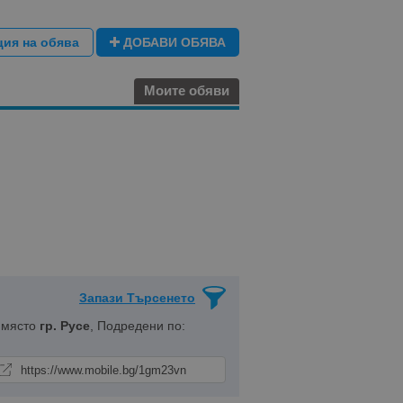
ция на обява
ДОБАВИ ОБЯВА
Моите обяви
Запази Търсенето
 място
гр. Русе
, Подредени по: