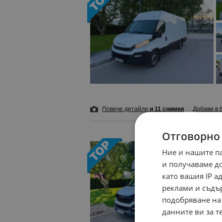
Повече детайли
и 11 снимки
Добави в 
Отговорно
Ние и нашите п
и получаваме д
като вашия IP 
реклами и съдъ
подобряване на
данните ви за т