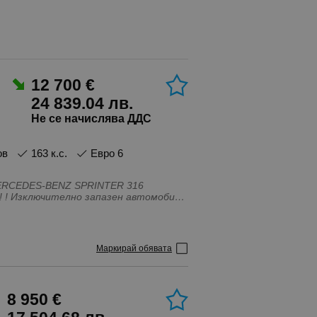
12 700 €
24 839.04 лв.
Не се начислява ДДС
ов
163 к.с.
Евро 6
ото -Добри гуми Регистриран -
Маркирай обявата
НИ! ВЪЗМОЖНОСТ ЗА
ТОМОБИЛИ СЕ НАМИРАТ В ГРАД РУСЕ!
8 950 €
Имобилайзер, Централно заключване,
, Регулиране на волана, Сензор за