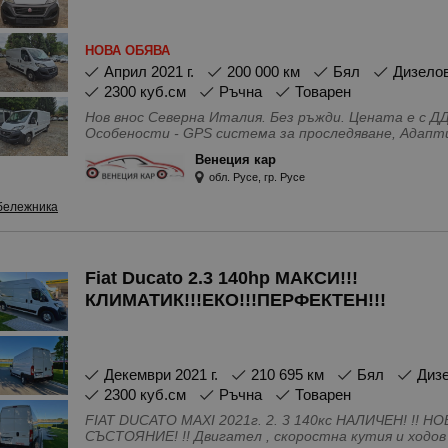
дъжд, Стерео уредба, Филтър за твърди частици, Хл
IN\AUX изводи, Bluetooth \ handsfree система
НОВА ОБЯВА
април 2021 г.
200 000 км
Бял
Дизело
2300 куб.см
Ръчна
Товарен
Нов внос Северна Италия. Без ръжди. Цената е с Д
Особености - GPS система за проследяване, Адап
контрол на стабилността, Антиблокираща систем
Венеция кар
стабилизиране, Въздушни възглавници - Задни, Пар
обл. Русе, гр. Русе
Предни, Система за динамична устойчивост, Систе
Въздушни възглавници - Странични, Нов внос, Серви
бележника
Врати, LED фарове, Аларма, Имобилайзер, Централ
Бордкомпютър, Ел. Огледала, Ел. Стъкла, Ел. усилв
волана, Сензор за дъжд, Серво усилвател на волан
частици, Хладилна жабка, USB, audio\video, IN\AUX из
Fiat Ducato 2.3 140hp МАКСИ!!!
КЛИМАТИК!!!ЕКО!!!ПЕРФЕКТЕН!!!
декември 2021 г.
210 695 км
Бял
Диз
2300 куб.см
Ръчна
Товарен
FIAT DUCATO MAXI 2021г. 2. 3 140кс НАЛИЧЕН! !! НОВ ВНОС! !! РЕГИСТРИРАН! !! ТОП
СЪСТОЯНИЕ! !! Двигател , скоростна кутия и ходов част - ИДЕАЛНИ! ! ! -Автоматични