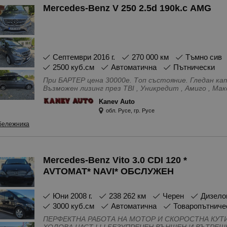
Mercedes-Benz V 250 2.5d 190k.c AMG
волана, Сензор за дъжд, Серво усилвател на волан
частици, Хладилна жабка, USB, audio\video, IN\AUX из
септември 2016 г.
270 000 км
Тъмно сив
2500 куб.см
Автоматична
Пътнически
При БАРТЕР цена 30000е. Топ състояние. Гледан като бебе. Нови дискове, накладки, гуми.
Възможен лизинг през TBI , Уникредит , Амиго , Максо. Тъй като офисът не винаг
персонал, моля, обадете се предварително!
Kanev Auto
Особености - Адаптивни предни светлини, Автома
обл. Русе, гр. Русе
Антиблокираща система, Ел. разпределяне на спир
- Задни, Контрол на налягането на гумите, Парктр
бележника
Система за защита от пробуксуване, Въздушни въз
обслужен, Нов внос, С регистрация, 4(5) Врати, LE
джанти, Теглич, Халогенни фарове, Металик, Имоб
Климатроник, Кожен салон, Рейлинг на покрива, Бор
Mercedes-Benz Vito 3.0 CDI 120 *
Стъкла, Навигация, Регулиране на волана, Сензор з
Система за измиване на фаровете, Система за ко
AVTOMAT* NAVI* ОБСЛУЖЕН
Стерео уредба, Филтър за твърди частици, Хладил
USB, audio\video, IN\AUX изводи, Bluetooth \ handsfre
юни 2008 г.
238 262 км
Черен
Дизело
3000 куб.см
Автоматична
Товаропътниче
ПЕРФЕКТНА РАБОТА НА МОТОР И СКОРОСТНА КУТИЯ ! ! ! ИЗКЛЮЧИТЕЛНО 