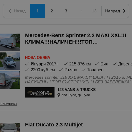
Назад
1
2
3
13
Напред
Mercedes-Benz Sprinter 2.2 MAXI XXL!!!
КЛИМА!!!НАЛИЧЕН!!!ТОП
СЪСТОЯНИЕ!!!
НОВА ОБЯВА
януари 2017 г.
215 876 км
Бял
Дизел
2200 куб.см
Ръчна
Товарен
Mercedes sprinter 316 XXL МАКСИ БАЗА ! ! ! 2016 г. MERCEDES-BENZ SPRINTER 316
НАЛИЧЕН! ! ! ТОП СЪСТОЯНИЕ! ! ! БЕЗ ЗАБЕЛЕЖКА! ! ! Изключително запазен автомобил!
Безупречно състояние! Без ръжди! Запазен салон - като нов! Идеален външен вид! -Maxi
123 VANS & TRUCKS
-Навигация -Климатроник -Камера -Парктроник -Асистент на огледалата -ASR -ESP -ABS
обл. Русе, гр. Русе
-Дюшемета в товарното -LED осветление в товарн
платени ГО , преглед Готов за път! Двигател , скоростна кутия в перфектно
бележника
състояние! Автентичен вид без ръжда по купето! СОБСТВЕН ЛИЗИНГ - УДОБРЕНИЕ
ВЕДНАГА! ВЪЗМОЖНОСТ ЗА ЛИЗИНГ ПРЕЗ ЛИЗИНГОВА КОМПАНИЯ! ВНОС НА ТОВАРНИ
АВТОМОБИЛИ ОТ ЦЯЛА ЕВРОПА - ГАРАНТИРАНИ НАЙ-ДОБРИ ЦЕ
ВНОС ПО ПОРЪЧКА! ВСИЧКИ НАЛИЧНИ АВ
Fiat Ducato 2.3 Multijet
Особености - Лизинг, С регистрация, Дълга база, 
Климатик, Бордкомпютър, Ел. Огледала, Ел. Стъкла