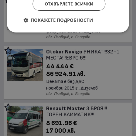
Opel Vivaro
1.6!!!8+ 1 места!!!
ОТХВЪРЛЕТЕ ВСИЧКИ
13 293.59 €
26 000 лв.
ПОКАЖЕТЕ ПОДРОБНОСТИ
Цената е без ДДС
февруари 2015 г., Дизелов
обл. Пловдив, с. Ягодово
Otokar Navigo
УНИКАТ!!!32+1
МЕСТА!!!ЕВРО 6!!!
44 444 €
86 924.91 лв.
Цената е без ДДС
ноември 2015 г., Дизелов
обл. Пловдив, с. Ягодово
Renault Master
3 БРОЯ!!!
ГОРЕН КЛИМАТИК!!!
8 691.96 €
17 000 лв.