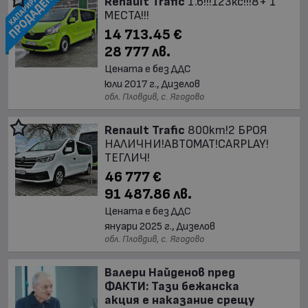
Renault Trafic
1.6!!!123кс!!!8+ 1
МЕСТА!!!
14 713.45 €
28 777 лв.
Цената е без ДДС
юли 2017 г., Дизелов
обл. Пловдив, с. Ягодово
Renault Trafic
800km!2 БРОЯ
НАЛИЧНИ!АВТОМАТ!CARPLAY!
ТЕГЛИЧ!
46 777 €
91 487.86 лв.
Цената е без ДДС
януари 2025 г., Дизелов
обл. Пловдив, с. Ягодово
Валери Найденов пред
ФАКТИ: Тази бежанска
акция е наказание срещу