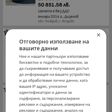
50 851.58 лв.
Цената е без ДДС
януари 2014 г., Дизелов
обл. Пловдив, с. Ягодово
Mercedes-Benz Sprinter
×
PARDUS XXL!!АВТОМАТ!!
Отговорно използване на
УНИКАТ!FULL!!100% РЕАЛНИ
вашите данни
КМ!!
57 777 €
Ние и нашите партньори използваме
113 001.99 лв.
бисквитки и подобни технологии, за
Цената е без ДДС
да съхраняваме и получаваме достъп
май 2014 г., Дизелов
до информация на вашето устройство
обл. Пловдив, с. Ягодово
и да обработваме лични данни, като
вашия IP адрес, уникални
Mercedes-Benz Sprinter 516
идентификатори и данни за
УНИКАТ!!!4X4!!!ПЕЧКА!!!
сърфиране, за персонализирани
30 500 €
реклами и съдържание, измерване на
59 652.82 лв.
реклами и съдържание, анализ на