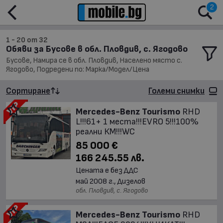
2
1 - 20 от 32
Обяви за Бусове в обл. Пловдив, с. Ягодово
Бусове, Намира се в обл. Пловдив, Населено място с.
Ягодово, Подредени по: Марка/Модел/Цена
Сортиране
Големи снимки
Mercedes-Benz Tourismo
RHD
L!!!61+ 1 места!!!EVRO 5!!!100%
реални КМ!!!WC
85 000 €
166 245.55 лв.
Цената е без ДДС
май 2008 г., Дизелов
обл. Пловдив, с. Ягодово
Mercedes-Benz Tourismo
RHD