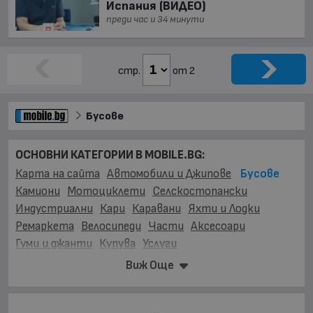
Испания (ВИДЕО)
преди час и 34 минути
стр.
от 2
Бусове
ОСНОВНИ КАТЕГОРИИ В MOBILE.BG:
Карта на сайта
Автомобили и Джипове
Бусове
Камиони
Мотоциклети
Селскостопански
Индустриални
Кари
Каравани
Яхти и Лодки
Ремаркета
Велосипеди
Части
Аксесоари
Гуми и джанти
Купува
Услуги
Виж Още
МАРКИ:
BMC
(3)
BYD
(1)
Barkas
(2)
Bova
(19)
Chevrolet
(3)
Citroen
(476)
DONGFENG
(2)