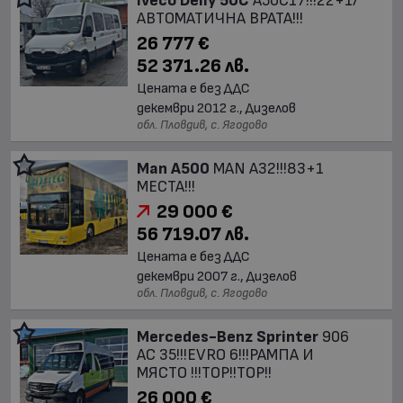
Iveco Deily 50C
A50C17!!!22+1/
АВТОМАТИЧНА ВРАТА!!!
26 777 €
52 371.26 лв.
Цената е без ДДС
декември 2012 г., Дизелов
обл. Пловдив, с. Ягодово
Man A500
MAN A32!!!83+1
МЕСТА!!!
29 000 €
56 719.07 лв.
Цената е без ДДС
декември 2007 г., Дизелов
обл. Пловдив, с. Ягодово
Mercedes-Benz Sprinter
906
AC 35!!!EVRO 6!!!РАМПА И
МЯСТО !!!TOP!!TOP!!
26 000 €