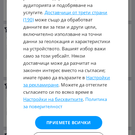
Цената е без ДДС
аудиторията и подобряване на
юли 2011 г., Дизелов
услугите.
Доставчици от трети страни
обл. Пловдив, с. Ягодово
(190)
може също да обработват
данните ви за тези и други цели,
Mercedes-Benz Tourismo
RHD
включително използване на точни
M2A!!!TOP!!!
данни за геолокация и характеристики
69 000 €
на устройството. Вашият избор важи
134 952.27 лв.
само за този уебсайт. Някои
Цената е без ДДС
доставчици може да разчитат на
август 2011 г., Дизелов
законен интерес вместо на съгласие;
обл. Пловдив, с. Ягодово
имате право да възразите в
Настройки
за рекламиране
. Можете да оттеглите
Opel Vivaro
НАПЪЛНО
съгласието си по всяко време в
ОБСЛУЖЕН!!!
Настройки на бисквитките
.
Политика
9 999 €
за поверителност
19 556.34 лв.
юли 2011 г., Дизелов
обл. Пловдив, с. Ягодово
ПРИЕМЕТЕ ВСИЧКИ