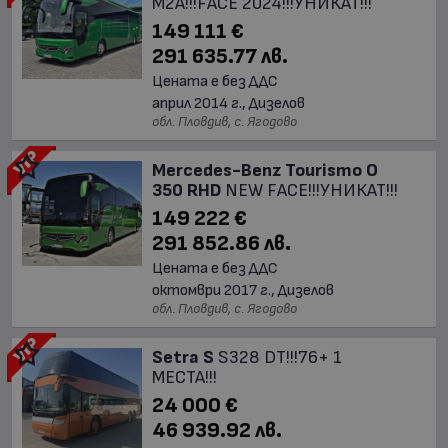
M2A!!!FACE 2024!!!УНИКАТ!!!
149 111 €
291 635.77 лв.
Цената е без ДДС
април 2014 г., Дизелов
обл. Пловдив, с. Ягодово
Mercedes-Benz Tourismo O
350 RHD
NEW FACE!!!УНИКАТ!!!
149 222 €
291 852.86 лв.
Цената е без ДДС
октомври 2017 г., Дизелов
обл. Пловдив, с. Ягодово
Setra S
S328 DT!!!76+ 1
МЕСТА!!!
24 000 €
46 939.92 лв.