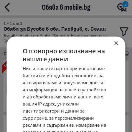
2
Обява в mobile.bg
1 - 1 от 1
Обява за Бусове в обл. Пловдив, с. Селци
Бусове, Намира се в обл. Пловдив, Населено място с.
×
Селци, Подредени по: Марка/Модел/Цена
Отговорно използване на
Сортиране
Големи снимки
вашите данни
Toyota Proace
2.0d
Ние и нашите партньори използваме
KLIMATIK/TOVAREN/6sk/PODG
бисквитки и подобни технологии, за
REV/UNIKAT
да съхраняваме и получаваме достъп
7 999 €
до информация на вашето устройство
15 644.68 лв.
и да обработваме лични данни, като
април 2017 г., Дизелов
вашия IP адрес, уникални
обл. Пловдив, с. Селци
идентификатори и данни за
сърфиране, за персонализирани
Сушата ще спре ли АЕЦ
реклами и съдържание, измерване на
"Козлодуй"?
реклами и съдържание, анализ на