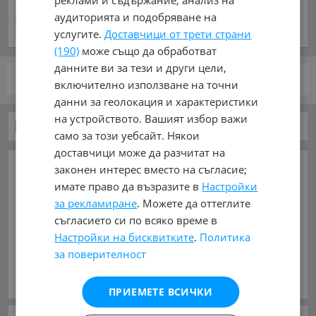
преди 19 часа и 54 минути
аудиторията и подобряване на
услугите.
Доставчици от трети страни
(190)
може също да обработват
данните ви за тези и други цели,
стр.
от 1
включително използване на точни
данни за геолокация и характеристики
на устройството. Вашият избор важи
Бусове
само за този уебсайт. Някои
доставчици може да разчитат на
ОСНОВНИ КАТЕГОРИИ В MOBILE.BG:
законен интерес вместо на съгласие;
Карта на сайта
Автомобили и Джипове
Бусове
имате право да възразите в
Настройки
Камиони
Мотоциклети
Селскостопански
за рекламиране
. Можете да оттеглите
съгласието си по всяко време в
Индустриални
Кари
Каравани
Яхти и Лодки
Настройки на бисквитките
.
Политика
Ремаркета
Велосипеди
Части
Аксесоари
за поверителност
Гуми и джанти
Купува
Услуги
Виж Още
МАРКИ:
BMC
(3)
BYD
(1)
Barkas
(2)
Bova
(19)
ПРИЕМЕТЕ ВСИЧКИ
Chevrolet
(3)
Citroen
(474)
DONGFENG
(1)