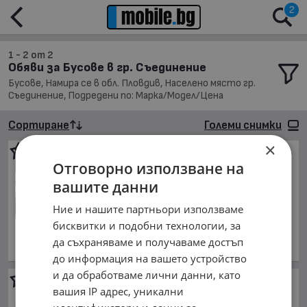
2
1 - 2 от 2
Обяви за Бусове в гр. Съединение
Бусове, Намира се в обл. Пловдив, Населено място гр.
Съединение, Подредени по: Марка/Модел/Цена
Сортиране
Големи снимки
×
Fiat Ducato
150хкм-Maxi-
Отговорно използване на
Germani-TOP
вашите данни
15 000 €
29 337.45 лв.
Ние и нашите партньори използваме
Цената е без ДДС
бисквитки и подобни технологии, за
декември 2019 г., Дизелов
да съхраняваме и получаваме достъп
обл. Пловдив, гр. Съединение
до информация на вашето устройство
и да обработваме лични данни, като
Iveco Daily
35s180 EURO6
вашия IP адрес, уникални
16 000 €