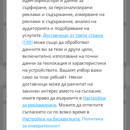
идентификатори и данни за
31 293.28 лв.
сърфиране, за персонализирани
октомври 2016 г., Дизелов
реклами и съдържание, измерване на
обл. Пловдив, гр. Съединение
реклами и съдържание, анализ на
аудиторията и подобряване на
Крал Чарлз III засади роза,
услугите.
Доставчици от трети страни
носеща неговото име, в
(190)
може също да обработват
любимото имение на
Кралицата майка (СНИМКИ)
данните ви за тези и други цели,
преди 4 минути
включително използване на точни
данни за геолокация и характеристики
на устройството. Вашият избор важи
стр.
от 1
само за този уебсайт. Някои
доставчици може да разчитат на
законен интерес вместо на съгласие;
Бусове
имате право да възразите в
Настройки
за рекламиране
. Можете да оттеглите
ОСНОВНИ КАТЕГОРИИ В MOBILE.BG:
съгласието си по всяко време в
Карта на сайта
Настройки на бисквитките
Автомобили и Джипове
.
Политика
Бусове
за поверителност
Камиони
Мотоциклети
Селскостопански