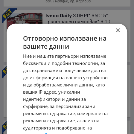
обл. Пловдив, гр. Карлово
Iveco Daily
3.0HPI* 35C15*
Тристранен самосвал* 3.10
метра кош
×
14 700 €
Отговорно използване на
28 750.70 лв.
вашите данни
юли 2009 г., Дизелов
Ние и нашите партньори използваме
обл. Пловдив, гр. Карлово
бисквитки и подобни технологии, за
да съхраняваме и получаваме достъп
Iveco Daily
3.0HPI* 35C15*
Тристранен самосвал* 3.20
до информация на вашето устройство
метра кош
и да обработваме лични данни, като
14 800 €
вашия IP адрес, уникални
28 946.28 лв.
идентификатори и данни за
сърфиране, за персонализирани
февруари 2008 г., Дизелов
обл. Пловдив, гр. Карлово
реклами и съдържание, измерване на
реклами и съдържание, анализ на
Iveco Daily
3.0HPI* 35C15*
аудиторията и подобряване на
Тристранен самосвал* 2.70