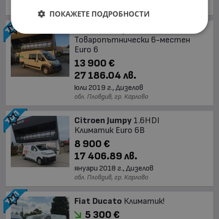
обл. Пловдив, гр. Карлово
ПОКАЖЕТЕ ПОДРОБНОСТИ
Citroen Jumper
Maxi
Товаропътнически 6-местен
Euro 6
13 900 €
27 186.04 лв.
юли 2019 г., Дизелов
обл. Пловдив, гр. Карлово
Citroen Jumpy
1.6HDI
Климатик Euro 6B
8 900 €
17 406.89 лв.
януари 2018 г., Дизелов
обл. Пловдив, гр. Карлово
Fiat Ducato
Климатик!
5 300 €