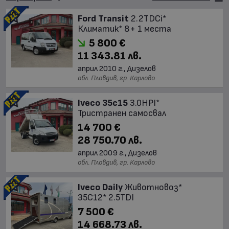
Ford Transit
2.2TDCi*
Климатик* 8+ 1 места
5 800 €
11 343.81 лв.
април 2010 г., Дизелов
обл. Пловдив, гр. Карлово
Iveco 35c15
3.0HPI*
Тристранен самосвал
14 700 €
28 750.70 лв.
април 2009 г., Дизелов
обл. Пловдив, гр. Карлово
Iveco Daily
Животновоз*
35C12* 2.5TDI
7 500 €
14 668.73 лв.