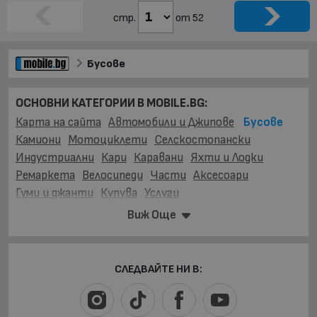
стр.
от 52
Бусове
ОСНОВНИ КАТЕГОРИИ В MOBILE.BG:
Карта на сайта
Автомобили и Джипове
Бусове
Камиони
Мотоциклети
Селскостопански
Индустриални
Кари
Каравани
Яхти и Лодки
Ремаркета
Велосипеди
Части
Аксесоари
Гуми и джанти
Купува
Услуги
Виж Още
МАРКИ:
BMC
(3)
BYD
(1)
Barkas
(2)
Bova
(19)
Chevrolet
(3)
Citroen
(467)
DONGFENG
(2)
Daewoo
(3)
Daf
(1)
Fiat
(634)
Ford
(1229)
Gaz
(14)
СЛЕДВАЙТЕ НИ В:
Hyundai
(57)
Irizar
(3)
Isuzu
(22)
Iveco
(1649)
Karosa
(1)
Karsan
(1)
Kia
(17)
King Long
(3)