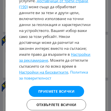
услугите.
Доставчици от трети страни
метра кош
(190)
може също да обработват
15 200 €
данните ви за тези и други цели,
29 728.62 лв.
включително използване на точни
юни 2008 г., Дизелов
данни за геолокация и характеристики
обл. Пловдив, гр. Карлово
на устройството. Вашият избор важи
само за този уебсайт. Някои
Iveco Daily
3.0HPI* 35C15*
доставчици може да разчитат на
Тристранен самосвал* 3.20
законен интерес вместо на съгласие;
метра кош
имате право да възразите в
Настройки
15 500 €
за рекламиране
. Можете да оттеглите
30 315.37 лв.
съгласието си по всяко време в
януари 2007 г., Дизелов
Настройки на бисквитките
.
Политика
обл. Пловдив, гр. Карлово
за поверителност
Mercedes-Benz Sprinter 311
CDI* Климатик* 8+ 1 места
ПРИЕМЕТЕ ВСИЧКИ
10 200 €
19 949.47 лв.
ОТХВЪРЛЕТЕ ВСИЧКИ
февруари 2008 г., Дизелов