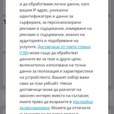
и да обработваме лични данни, като
юни 2019 г., Дизелов
вашия IP адрес, уникални
обл. Перник, с. Кралев дол
идентификатори и данни за
Renault Master
2.5
сърфиране, за персонализирани
реклами и съдържание, измерване на
6 386.04 €
реклами и съдържание, анализ на
12 490 лв.
аудиторията и подобряване на
април 2006 г., Дизелов
услугите.
Доставчици от трети страни
обл. Перник, с. Кралев дол
(190)
може също да обработват
данните ви за тези и други цели,
Кой иска вечна война в
Близкия изток?
включително използване на точни
преди 3 часа и 39 минути
данни за геолокация и характеристики
на устройството. Вашият избор важи
само за този уебсайт. Някои
доставчици може да разчитат на
законен интерес вместо на съгласие;
стр.
от 1
имате право да възразите в
Настройки
за рекламиране
. Можете да оттеглите
съгласието си по всяко време в