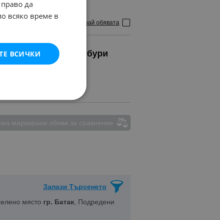
 право да
по всяко време в
Маркирай обявата
ТЕ ВСИЧКИ
ещо с гръмотевични бури
ма маркирани обяви за сравнение
Запази Търсенето
селено място
гр. Батак
, Подредени