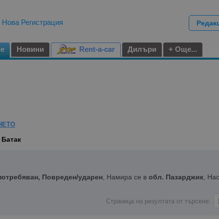
|
Нова Регистрация
Редак
не
Новини
Rent-a-car
Дилъри
+ Още...
НЕТО
 Батак
потребяван, Повреден/ударен
, Намира се в
обл. Пазарджик
, На
Страница на резултата от търсене: