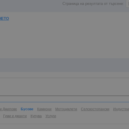
Страница на резултата от търсене:
НЕТО
и Джипове
Бусове
Камиони
Мотоциклети
Селскостопански
Индустр
Гуми и джанти
Купува
Услуги