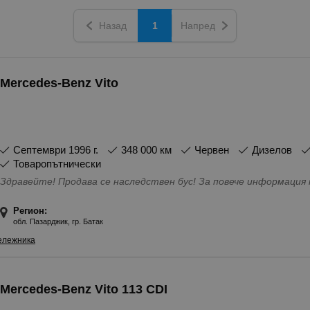
Назад
1
Напред
Mercedes-Benz Vito
септември 1996 г.
348 000 км
Червен
Дизелов
Товаропътнически
Здравейте! Продава се наследствен бус! За повече информация 
Регион:
обл. Пазарджик, гр. Батак
ележника
Mercedes-Benz Vito 113 CDI