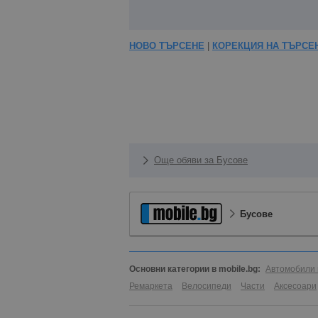
НОВО ТЪРСЕНЕ
|
КОРЕКЦИЯ НА ТЪРСЕ
Още обяви за Бусове
Бусове
Основни категории в mobile.bg:
Автомобили 
Ремаркета
Велосипеди
Части
Аксесоари