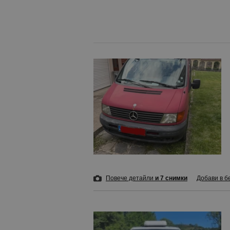
Повече детайли
и 7 снимки
Добави в б