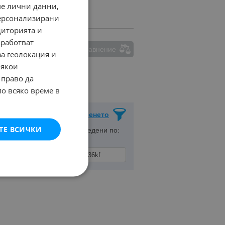
ме лични данни,
персонализирани
диторията и
работват
ма маркирани обяви за сравнение
за геолокация и
Някои
 право да
по всяко време в
Запази Търсенето
ТЕ ВСИЧКИ
но място
с. Славяни
, Подредени по: