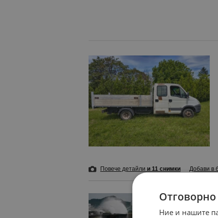
Повече детайли
и 11 снимки
Добави в 
Отговорно
Тайфунът „
Ние и нашите п
преди