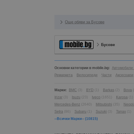
Още обяви за Бусове
Бусове
Основни категории в mobile.bg:
Автомобили 
Ремаркета
Велосипеди
Части
Аксесоари
Марки:
BMC
(3)
BYD
(1)
Barkas
(2)
Bova
Irizar
(3)
Isuzu
(23)
Iveco
(1651)
Karosa
(1)
Mercedes-Benz
(2640)
Mitsubishi
(35)
Neopl
Setra
(86)
Subaru
(1)
Suzuki
(3)
Tanax
(1)
--Всички Марки--
(10815)