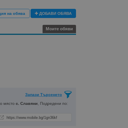
ция на обява
ДОБАВИ ОБЯВА
Моите обяви
Запази Търсенето
но място
с. Славяни
, Подредени по: