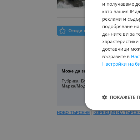
и получаваме д
като вашия IP 
реклами и съдъ
подобряване на
Отиди в Моят Бележник
данните ви за т
характеристики 
доставчици може
възразите в
Нас
Настройки на б
Може да запазите Вашето търсене 
Рубрика:
Бусове
, Състояние:
Нов, У
Марка/Модел/Цена
ПОКАЖЕТЕ 
НОВО ТЪРСЕНЕ
|
КОРЕКЦИЯ НА ТЪРСЕ