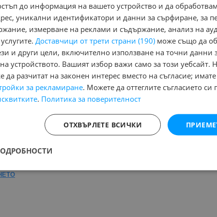
остъп до информация на вашето устройство и да обработва
адрес, уникални идентификатори и данни за сърфиране, за 
ржание, измерване на реклами и съдържание, анализ на ау
 услугите.
Доставчици от трети страни (190)
може също да об
Няма маркирани обяви за печатане
Ня
ези и други цели, включително използване на точни данни 
на устройството. Вашият избор важи само за този уебсайт. 
 да разчитат на законен интерес вместо на съгласие; имате
Назад
1
Напред
тройки за рекламиране
. Можете да оттеглите съгласието си 
исквитките
.
Политика за поверителност
на:
ОТХВЪРЛЕТЕ ВСИЧКИ
ПРИЕМЕ
потребяван, Повреден/ударен
, Намира се в
обл. Ловеч
, Населе
ПОДРОБНОСТИ
Страница на резултата от търсене:
НЕТО