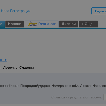
|
Нова Регистрация
Редак
не
Новини
Rent-a-car
Дилъри
+ Още...
НЕТО
л. Ловеч, с. Славяни
потребяван, Повреден/ударен
, Намира се в
обл. Ловеч
, Населе
Страница на резултата от търсене: