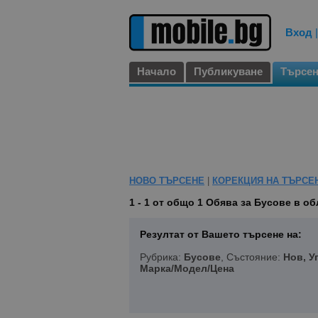
Вход
Начало
Публикуване
Търсе
НОВО ТЪРСЕНЕ
|
КОРЕКЦИЯ НА ТЪРСЕ
1 - 1 от общо 1
Обява за Бусове в об
Резултат от Вашето търсене на:
Рубрика:
Бусове
, Състояние:
Нов, У
Марка/Модел/Цена