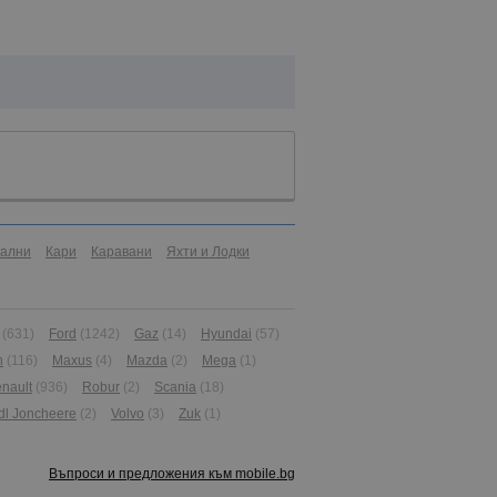
иални
Кари
Каравани
Яхти и Лодки
(631)
Ford
(1242)
Gaz
(14)
Hyundai
(57)
n
(116)
Maxus
(4)
Mazda
(2)
Mega
(1)
nault
(936)
Robur
(2)
Scania
(18)
dl Joncheere
(2)
Volvo
(3)
Zuk
(1)
Въпроси и предложения към mobile.bg