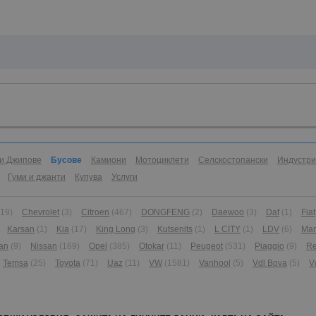
и Джипове
Бусове
Камиони
Мотоциклети
Селскостопански
Индустр
Гуми и джанти
Купува
Услуги
(19)
Chevrolet
(3)
Citroen
(467)
DONGFENG
(2)
Daewoo
(3)
Daf
(1)
Fiat
Karsan
(1)
Kia
(17)
King Long
(3)
Kutsenits
(1)
L CITY
(1)
LDV
(6)
Ma
an
(9)
Nissan
(169)
Opel
(385)
Otokar
(11)
Peugeot
(531)
Piaggio
(9)
Re
Temsa
(25)
Toyota
(71)
Uaz
(11)
VW
(1581)
Vanhool
(5)
Vdl Bova
(5)
V