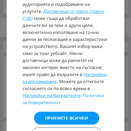
преди 57 минути
аудиторията и подобряване на
услугите.
Доставчици от трети страни
(190)
може също да обработват
данните ви за тези и други цели,
стр.
от 1
включително използване на точни
данни за геолокация и характеристики
на устройството. Вашият избор важи
Бусове
само за този уебсайт. Някои
доставчици може да разчитат на
ОСНОВНИ КАТЕГОРИИ В MOBILE.BG:
законен интерес вместо на съгласие;
Карта на сайта
Автомобили и Джипове
Бусове
имате право да възразите в
Настройки
Камиони
Мотоциклети
Селскостопански
за рекламиране
. Можете да оттеглите
Индустриални
Кари
Каравани
Яхти и Лодки
съгласието си по всяко време в
Ремаркета
Велосипеди
Части
Аксесоари
Настройки на бисквитките
.
Политика
Гуми и джанти
Купува
Услуги
за поверителност
Виж Още
МАРКИ:
BMC
(3)
BYD
(1)
Barkas
(2)
Bova
(19)
ПРИЕМЕТЕ ВСИЧКИ
Chevrolet
(3)
Citroen
(467)
DONGFENG
(2)
Daewoo
(3)
Daf
(1)
Fiat
(631)
Ford
(1240)
Gaz
(14)