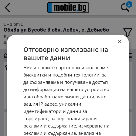
2
1 - 1 от 1
Обява за Бусове в обл. Ловеч, с. Дебнево
Бусове, Намира се в обл. Ловеч, Населено място с.
×
Дебнево, Подредени по: Марка/Модел/Цена
Отговорно използване на
Сортиране
Големи снимки
вашите данни
Ние и нашите партньори използваме
Iveco Daily
4.30м. ДЪЛЖИНА*
Падащ борд* Реален пробег
бисквитки и подобни технологии, за
да съхраняваме и получаваме достъп
10 500 €
до информация на вашето устройство
20 536.22 лв.
и да обработваме лични данни, като
декември 2006 г., Дизелов
вашия IP адрес, уникални
обл. Ловеч, с. Дебнево
идентификатори и данни за
Западът с нова инициатива
сърфиране, за персонализирани
относно замразените
реклами и съдържание, измерване на
руски активи
реклами и съдържание, анализ на