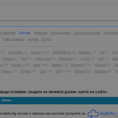
и Джипове
Бусове
Камиони
Мотоциклети
Селскостопански
Индустр
Гуми и джанти
Купува
Услуги
(19)
Chevrolet
(3)
Citroen
(476)
DONGFENG
(2)
Daewoo
(3)
Daf
(1)
Fiat
Karsan
(1)
Kia
(17)
King Long
(3)
Kutsenits
(1)
L CITY
(1)
LDV
(7)
Ma
an
(9)
Nissan
(164)
Opel
(383)
Otokar
(11)
Peugeot
(530)
Piaggio
(9)
Re
Temsa
(25)
Toyota
(70)
Uaz
(11)
VW
(1566)
Vanhool
(5)
Vdl Bova
(6)
V
ОБЩИ УСЛОВИЯ
ЗАЩИТА НА ЛИЧНИТЕ ДАННИ
КАРТА НА САЙТА
|
|
|
Обяви
mobile.bg
ползва и препоръчва
хостинг услугите
на