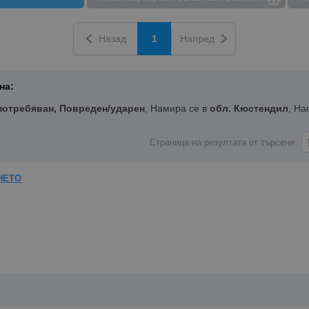
Назад
1
Напред
на:
потребяван, Повреден/ударен
, Намира се в
обл. Кюстендил
, На
Страница на резултата от търсене:
НЕТО