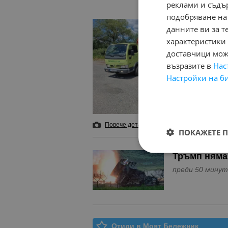
реклами и съдъ
подобряване на
данните ви за т
характеристики 
доставчици може
възразите в
Нас
Настройки на б
Повече детайли
и 16 снимки
Добави в 
ПОКАЖЕТЕ 
Тръмп няма 
преди 50 мину
Отиди в Моят Бележник