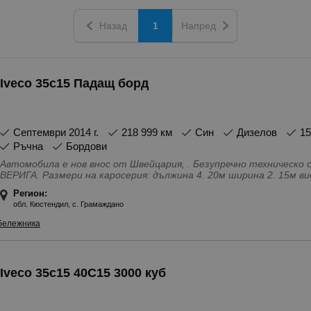
Назад
1
Напред
Iveco 35c15 Падащ борд
септември 2014 г.
218 999 км
Син
Дизелов
1
Ръчна
Бордови
Автомобила е нов внос от Швейцария, . Безупречно техническо 
ВЕРИГА. Размери на каросерия: дължина 4. 20м ширина 2. 15м височина 2. 30м. Управлява се с
категория Б Винетка за лек. автомобил. .
Регион:
Особености - Въздушни възглавници - Предни, Система за защи
обл. Кюстендил, с. Грамаждано
обслужен, С регистрация, Бордови, Дълга база, Падащ борд, 2(3
Бордкомпютър, Ел. Огледала, Ел. Стъкла, Регулиране на волан
бележника
(автопилот), Стерео уредба, Филтър за твърди частици, Блок
Iveco 35c15 40C15 3000 куб