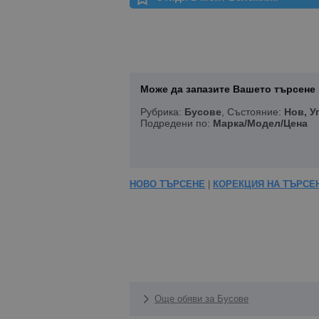
Може да запазите Вашето търсене 
Рубрика:
Бусове
, Състояние:
Нов, У
Подредени по:
Марка/Модел/Цена
НОВО ТЪРСЕНЕ
|
КОРЕКЦИЯ НА ТЪРСЕ
Още обяви за Бусове