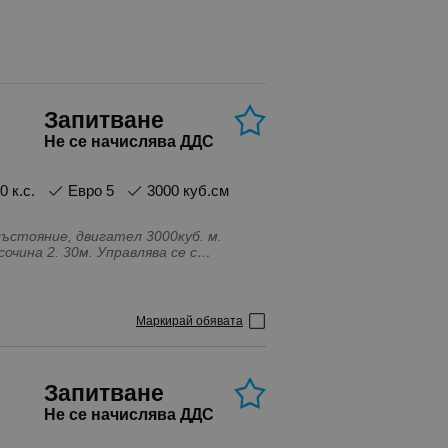
Запитване
Не се начислява ДДС
50 к.с.
Евро 5
3000 куб.см
състояние, двигател 3000куб. м.
та от пробуксуване, Напълно
) Врати, Теглич, Климатроник,
а, Система за контрол на скоростта
Маркирай обявата
аж на диференциала
Запитване
Не се начислява ДДС