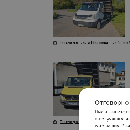
Повече детайли
и 15 снимки
Добави в 
Отговорно
Ние и нашите п
и получаваме д
Повече детайли
и 15 снимки
Добави в 
като вашия IP 