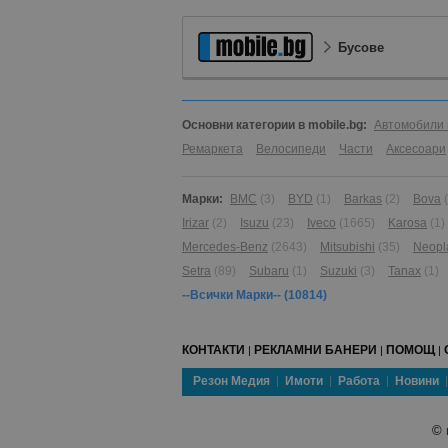
Бусове
Основни категории в mobile.bg:
Автомобили 
Ремаркета
Велосипеди
Части
Аксесоари
Марки:
BMC
(3)
BYD
(1)
Barkas
(2)
Bova
Irizar
(2)
Isuzu
(23)
Iveco
(1665)
Karosa
(1)
Mercedes-Benz
(2643)
Mitsubishi
(35)
Neopl
Setra
(89)
Subaru
(1)
Suzuki
(3)
Tanax
(1)
--Всички Марки--
(10814)
КОНТАКТИ
РЕКЛАМНИ БАНЕРИ
ПОМОЩ
|
|
|
Резон Медия
Имоти
Работа
Новини
©