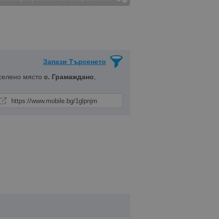
Запази Търсенето
селено място
с. Грамаждано
,