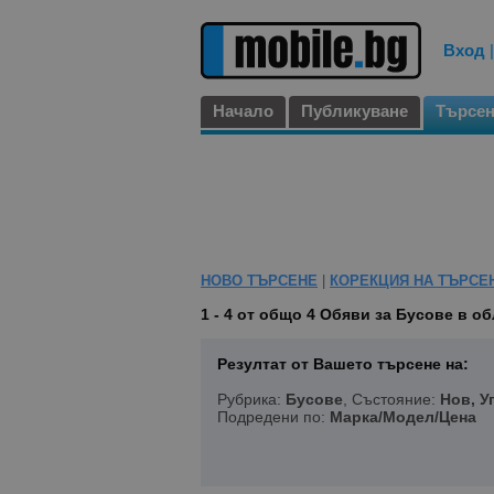
Вход
Начало
Публикуване
Търсе
НОВО ТЪРСЕНЕ
|
КОРЕКЦИЯ НА ТЪРСЕ
1 - 4 от общо 4
Обяви за Бусове в об
Резултат от Вашето търсене на:
Рубрика:
Бусове
, Състояние:
Нов, У
Подредени по:
Марка/Модел/Цена