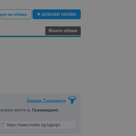
ция на обява
ДОБАВИ ОБЯВА
Моите обяви
Запази Търсенето
селено място
с. Грамаждано
,