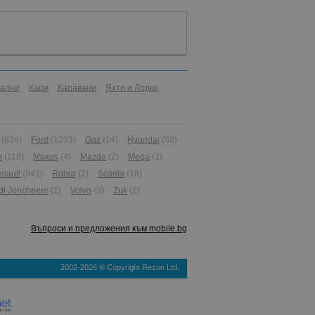
иални
Кари
Каравани
Яхти и Лодки
(624)
Ford
(1233)
Gaz
(14)
Hyundai
(58)
n
(118)
Maxus
(4)
Mazda
(2)
Mega
(1)
nault
(941)
Robur
(2)
Scania
(18)
dl Joncheere
(2)
Volvo
(3)
Zuk
(2)
Въпроси и предложения към mobile.bg
2002-2026 ® Copyright Rezon Ltd.