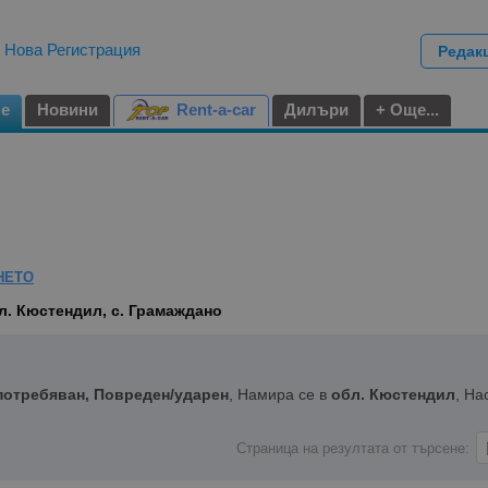
|
Нова Регистрация
Редак
не
Новини
Rent-a-car
Дилъри
+ Още...
НЕТО
л. Кюстендил, с. Грамаждано
потребяван, Повреден/ударен
, Намира се в
обл. Кюстендил
, На
Страница на резултата от търсене: