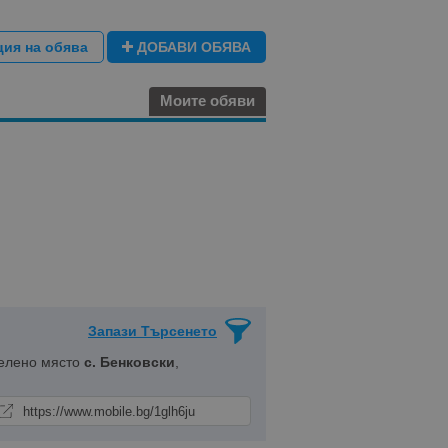
ция на обява
ДОБАВИ ОБЯВА
Моите обяви
Запази Търсенето
селено място
с. Бенковски
,