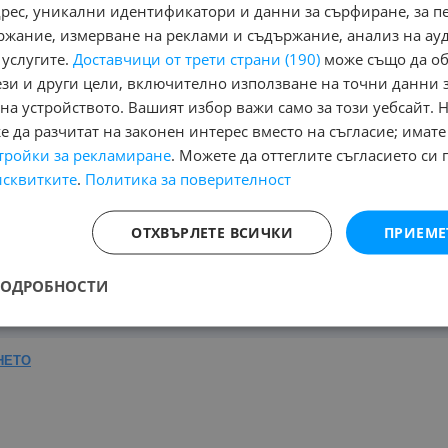
адрес, уникални идентификатори и данни за сърфиране, за 
ржание, измерване на реклами и съдържание, анализ на ау
 услугите.
Доставчици от трети страни (190)
може също да об
ези и други цели, включително използване на точни данни 
Няма маркирани обяви за печатане
Ня
на устройството. Вашият избор важи само за този уебсайт. 
 да разчитат на законен интерес вместо на съгласие; имате
тройки за рекламиране
. Можете да оттеглите съгласието си 
Назад
1
Напред
исквитките
.
Политика за поверителност
на:
ОТХВЪРЛЕТЕ ВСИЧКИ
ПРИЕМЕ
потребяван, Повреден/ударен
, Намира се в
обл. Кърджали
, На
ПОДРОБНОСТИ
Страница на резултата от търсене:
НЕТО