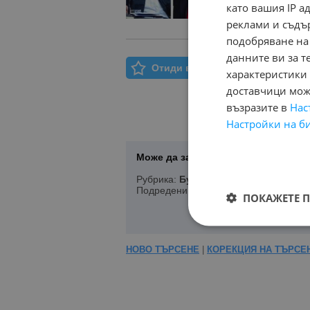
като вашия IP 
реклами и съдъ
подобряване на
данните ви за т
Отиди в Моят Бележник
характеристики 
доставчици може
възразите в
Нас
Настройки на б
Може да запазите Вашето търсене 
Рубрика:
Бусове
, Състояние:
Нов, У
Подредени по:
Марка/Модел/Цена
ПОКАЖЕТЕ 
НОВО ТЪРСЕНЕ
|
КОРЕКЦИЯ НА ТЪРСЕ