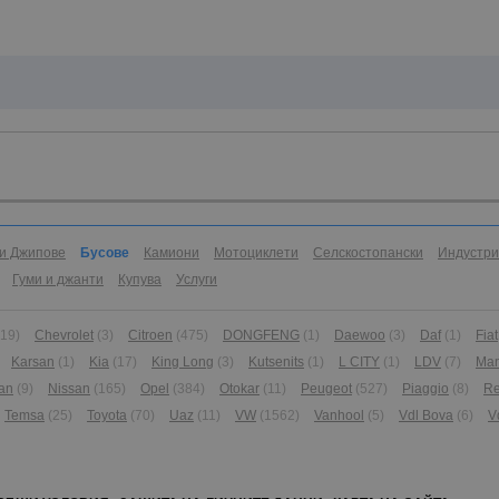
и Джипове
Бусове
Камиони
Мотоциклети
Селскостопански
Индустр
Гуми и джанти
Купува
Услуги
(19)
Chevrolet
(3)
Citroen
(475)
DONGFENG
(1)
Daewoo
(3)
Daf
(1)
Fiat
Karsan
(1)
Kia
(17)
King Long
(3)
Kutsenits
(1)
L CITY
(1)
LDV
(7)
Ma
an
(9)
Nissan
(165)
Opel
(384)
Otokar
(11)
Peugeot
(527)
Piaggio
(8)
Re
Temsa
(25)
Toyota
(70)
Uaz
(11)
VW
(1562)
Vanhool
(5)
Vdl Bova
(6)
V