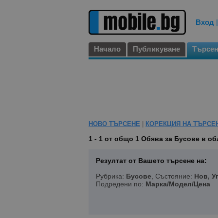
Вход
Начало
Публикуване
Търсе
НОВО ТЪРСЕНЕ
|
КОРЕКЦИЯ НА ТЪРСЕ
1 - 1 от общо 1
Обява за Бусове в об
Резултат от Вашето търсене на:
Рубрика:
Бусове
, Състояние:
Нов, У
Подредени по:
Марка/Модел/Цена