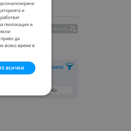
персонализирани
диторията и
работват
за геолокация и
ма маркирани обяви за сравнение
Някои
 право да
по всяко време в
Запази Търсенето
ТЕ ВСИЧКИ
селено място
с. Бенковски
,