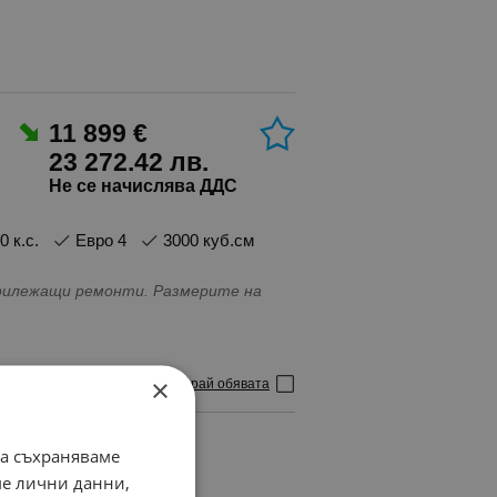
11 899 €
23 272.42 лв.
Не се начислява ДДС
20 к.с.
Евро 4
3000 куб.см
прилежащи ремонти. Размерите на
×
Маркирай обявата
да съхраняваме
ме лични данни,