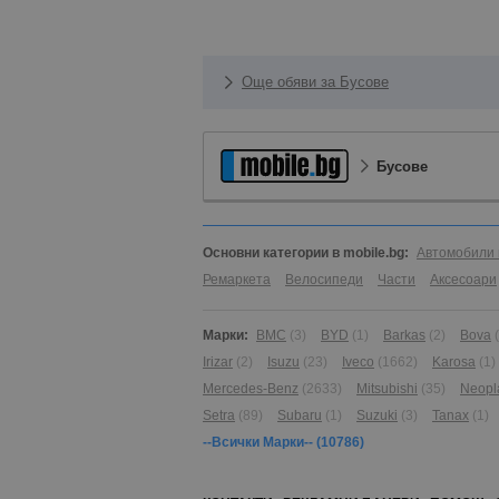
Още обяви за Бусове
Бусове
Основни категории в mobile.bg:
Автомобили 
Ремаркета
Велосипеди
Части
Аксесоари
Марки:
BMC
(3)
BYD
(1)
Barkas
(2)
Bova
Irizar
(2)
Isuzu
(23)
Iveco
(1662)
Karosa
(1)
Mercedes-Benz
(2633)
Mitsubishi
(35)
Neopl
Setra
(89)
Subaru
(1)
Suzuki
(3)
Tanax
(1)
--Всички Марки--
(10786)