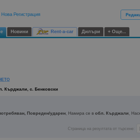
|
Нова Регистрация
Редак
не
Новини
Rent-a-car
Дилъри
+ Още...
НЕТО
л. Кърджали, с. Бенковски
потребяван, Повреден/ударен
, Намира се в
обл. Кърджали
, На
Страница на резултата от търсене: