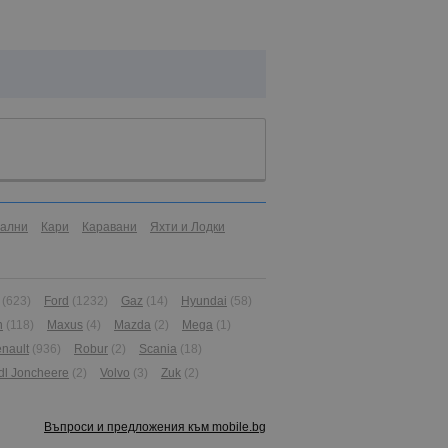
иални
Кари
Каравани
Яхти и Лодки
(623)
Ford
(1232)
Gaz
(14)
Hyundai
(58)
n
(118)
Maxus
(4)
Mazda
(2)
Mega
(1)
nault
(936)
Robur
(2)
Scania
(18)
dl Joncheere
(2)
Volvo
(3)
Zuk
(2)
Въпроси и предложения към mobile.bg