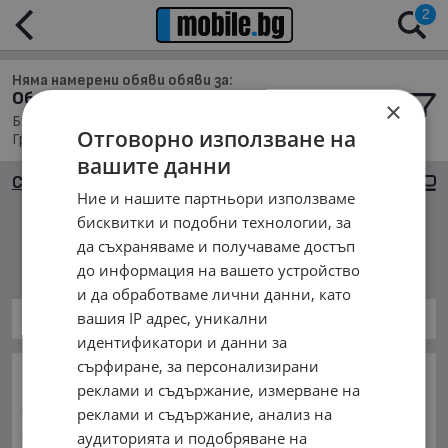
2
Няма намерени обяви обяви за:
Обяви за Бусове в обл. Габрово, с. Градница
×
Бусове, Намира се в обл. Габрово, Населено място с.
Отговорно използване на
Градница, Подредени по: Марка/Модел/Цена
вашите данни
Сортиране
Големи снимки
Ние и нашите партньори използваме
бисквитки и подобни технологии, за
да съхраняваме и получаваме достъп
Няма намерени обяви
до информация на вашето устройство
и да обработваме лични данни, като
вашия IP адрес, уникални
Бусове
идентификатори и данни за
сърфиране, за персонализирани
ОСНОВНИ КАТЕГОРИИ В MOBILE.BG:
реклами и съдържание, измерване на
Карта на сайта
Автомобили и Джипове
Бусове
реклами и съдържание, анализ на
Камиони
Мотоциклети
Селскостопански
аудиторията и подобряване на