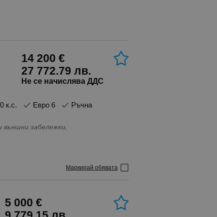
14 200 €
27 772.79 лв.
Не се начислява ДДС
70 к.с.
Евро 6
Ръчна
и външни забележки,
Маркирай обявата
5 000 €
9 779.15 лв.