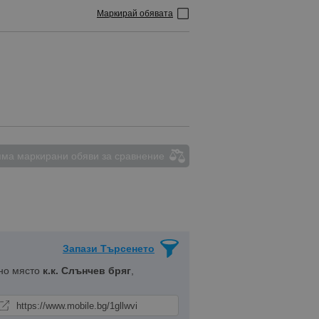
Маркирай обявата
атик, Ел. Огледала, Ел. Стъкла
ма маркирани обяви за сравнение
Запази Търсенето
но място
к.к. Слънчев бряг
,