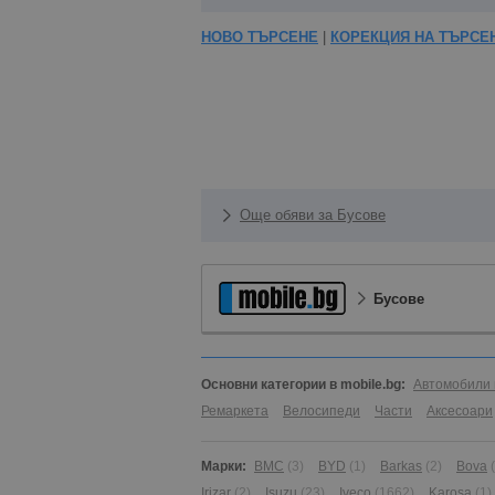
НОВО ТЪРСЕНЕ
|
КОРЕКЦИЯ НА ТЪРСЕ
Още обяви за Бусове
Бусове
Основни категории в mobile.bg:
Автомобили 
Ремаркета
Велосипеди
Части
Аксесоари
Марки:
BMC
(3)
BYD
(1)
Barkas
(2)
Bova
Irizar
(2)
Isuzu
(23)
Iveco
(1662)
Karosa
(1)