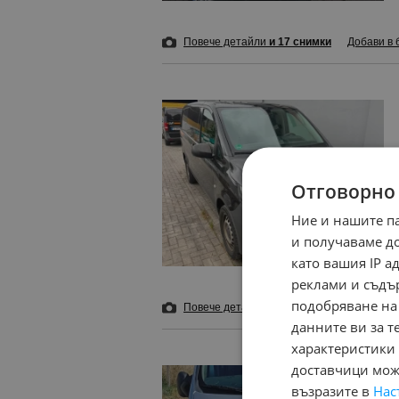
Повече детайли
и 17 снимки
Добави в 
Отговорно
Ние и нашите п
и получаваме д
като вашия IP 
реклами и съдъ
подобряване на
Повече детайли
и 17 снимки
Добави в 
данните ви за т
характеристики 
доставчици може
възразите в
Нас