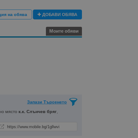
ция на обява
ДОБАВИ ОБЯВА
Моите обяви
Запази Търсенето
но място
к.к. Слънчев бряг
,