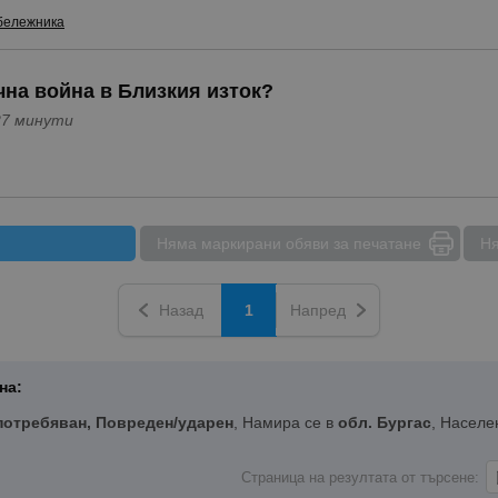
Разход 6. 5 на 100.
бележника
Особености - Сервизна книжка, С регистрация, Къса база, Клим
чна война в Близкия изток?
 5 часа и 27 минути
Няма маркирани обяви за печатане
Ня
Назад
1
Напред
на:
потребяван, Повреден/ударен
, Намира се в
обл. Бургас
, Населе
Страница на резултата от търсене: