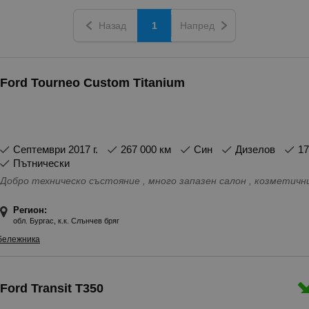
Назад
1
Напред
Ford Tourneo Custom Titanium
септември 2017 г.
267 000 км
Син
Дизелов
1
Пътнически
Добро техническо състояние , много запазен салон , козметичн
Регион:
обл. Бургас, к.к. Слънчев бряг
бележника
Ford Transit Т350