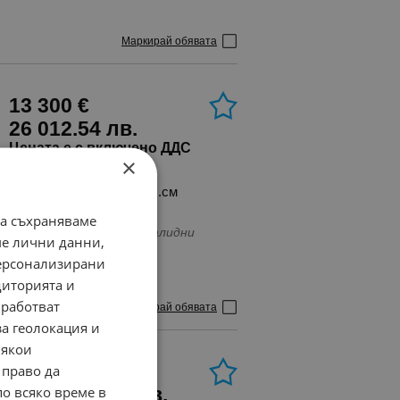
ежден и комфортен избор качваш
трол на стабилността,
Маркирай обявата
ови, LED фарове, Ксенонови фарове,
, Климатик, Кожен салон, Печка,
игация, Подгряване на предното
audio\video, IN\AUX изводи
13 300 €
26 012.54 лв.
Цената е с включено ДДС
×
.
Евро 6
2200 куб.см
да съхраняваме
е се намира в Бългрия с валидни
ме лични данни,
персонализирани
диторията и
работват
Маркирай обявата
за геолокация и
Някои
5 600 €
 право да
по всяко време в
10 952.65 лв.