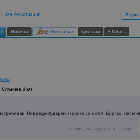
|
Нова Регистрация
Редак
не
Новини
Rent-a-car
Дилъри
+ Още...
НЕТО
. Слънчев бряг
потребяван, Повреден/ударен
, Намира се в
обл. Бургас
, Населе
Страница на резултата от търсене: