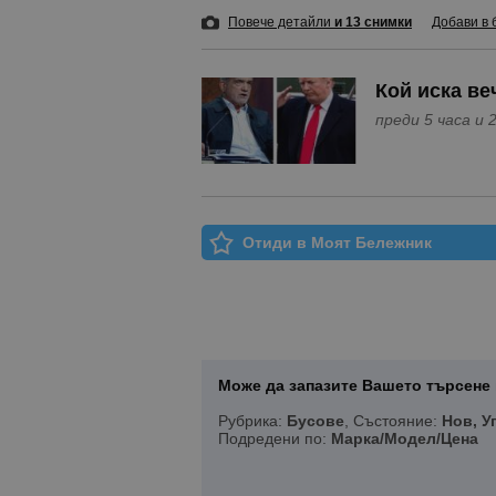
Повече детайли
и 13 снимки
Добави в 
Кой иска ве
преди
Отиди в Моят Бележник
Може да запазите Вашето търсене 
Рубрика:
Бусове
, Състояние:
Нов, У
Подредени по:
Марка/Модел/Цена