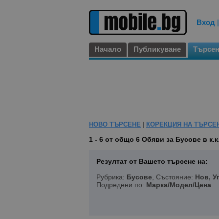
Вход
Начало
Публикуване
Търсе
НОВО ТЪРСЕНЕ
|
КОРЕКЦИЯ НА ТЪРСЕ
1 - 6 от общо 6
Обяви за Бусове в к.к
Резултат от Вашето търсене на:
Рубрика:
Бусове
, Състояние:
Нов, У
Подредени по:
Марка/Модел/Цена