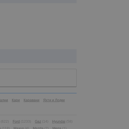
иални
Кари
Каравани
Яхти и Лодки
(622)
Ford
(1233)
Gaz
(14)
Hyundai
(58)
n
(118)
Maxus
(4)
Mazda
(2)
Mega
(1)