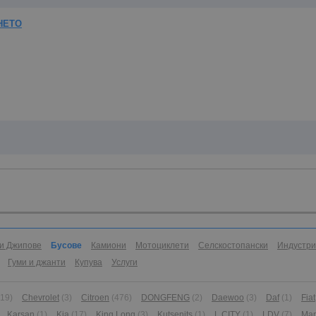
НЕТО
и Джипове
Бусове
Камиони
Мотоциклети
Селскостопански
Индустр
Гуми и джанти
Купува
Услуги
(19)
Chevrolet
(3)
Citroen
(476)
DONGFENG
(2)
Daewoo
(3)
Daf
(1)
Fiat
Karsan
(1)
Kia
(17)
King Long
(3)
Kutsenits
(1)
L CITY
(1)
LDV
(7)
Ma