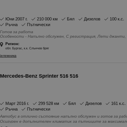
юни 2007 г.
210 000 км
Бял
Дизелов
100 к.с.
Ръчна
Пътнически
Готов за работа
Особености - Напълно обслужен, С регистрация, Лети джанти,
Регион:
обл. Бургас, к.к. Слънчев бряг
бележника
Mercedes-Benz Sprinter 516 516
март 2016 г.
299 528 км
Бял
Дизелов
161 к.с.
Ръчна
Пътнически
Автобус в отлично състояние напълно обслужен и готов за работа. Двигателят работи перфектно.
Осигурен е допълнителен климатик за пътниците за максимален к