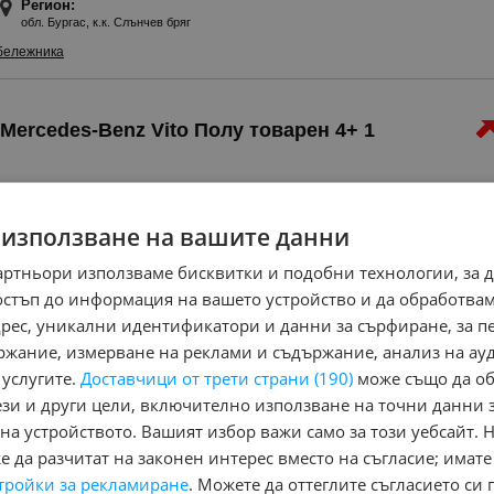
акумулатор ✔️ Автоматична врата с дистанционно управление Над
Регион:
обл. Бургас, к.к. Слънчев бряг
се и тръгваш!
Особености - GPS система за проследяване, Автоматичен кон
бележника
Антиблокираща система, Сервизна книжка, С регистрация, Борд
Металик, Шибедах, Аларма, Имобилайзер, Централно заключване
Бордкомпютър, Ел. регулиране на окачването, Ел. Стъкла, Нав
стъкло, Регулиране на волана, Серво усилвател на волана, USB, 
Mercedes-Benz Vito Полу товарен 4+ 1
 използване на вашите данни
юни 2019 г.
310 000 км
Черен
Дизелов
136 к.с
Ръчна
Товаропътнически
артньори използваме бисквитки и подобни технологии, за 
Реален бус може да се провери по желание на клиента. Бъса веч
остъп до информация на вашето устройство и да обработва
транзитни номера до средата на месеца
адрес, уникални идентификатори и данни за сърфиране, за 
Регион:
ржание, измерване на реклами и съдържание, анализ на ау
обл. Бургас, к.к. Слънчев бряг
 услугите.
Доставчици от трети страни (190)
може също да об
бележника
ези и други цели, включително използване на точни данни 
на устройството. Вашият избор важи само за този уебсайт. 
 да разчитат на законен интерес вместо на съгласие; имате
Nissan Primastar
тройки за рекламиране
. Можете да оттеглите съгласието си 