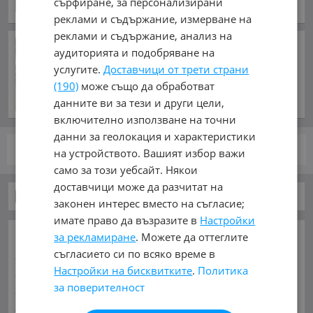
сърфиране, за персонализирани
обл. Бургас, гр. Царево
реклами и съдържание, измерване на
реклами и съдържание, анализ на
Украйна е близо до
аудиторията и подобряване на
създаването на собствена
услугите.
Доставчици от трети страни
система за
(190)
може също да обработват
противоракетна отбрана
преди 2 часа и 18 минути
данните ви за тези и други цели,
включително използване на точни
данни за геолокация и характеристики
стр.
от 1
на устройството. Вашият избор важи
само за този уебсайт. Някои
доставчици може да разчитат на
Бусове
законен интерес вместо на съгласие;
имате право да възразите в
Настройки
ОСНОВНИ КАТЕГОРИИ В MOBILE.BG:
за рекламиране
. Можете да оттеглите
съгласието си по всяко време в
Карта на сайта
Автомобили и Джипове
Бусове
Настройки на бисквитките
.
Политика
Камиони
Мотоциклети
Селскостопански
за поверителност
Индустриални
Кари
Каравани
Яхти и Лодки
Ремаркета
Велосипеди
Части
Аксесоари