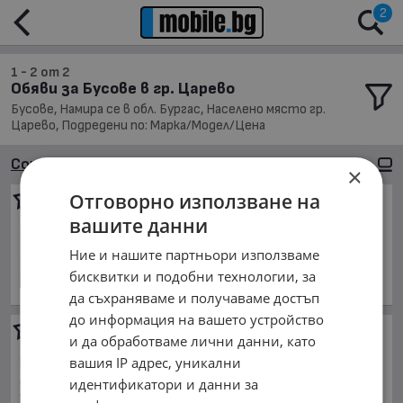
2
1 - 2 от 2
Обяви за Бусове в гр. Царево
Бусове, Намира се в обл. Бургас, Населено място гр.
Царево, Подредени по: Марка/Модел/Цена
Сортиране
Големи снимки
×
Отговорно използване на
Ford Transit
вашите данни
5 200 €
10 170.32 лв.
Ние и нашите партньори използваме
април 1999 г., Дизелов
бисквитки и подобни технологии, за
обл. Бургас, гр. Царево
да съхраняваме и получаваме достъп
до информация на вашето устройство
Vdl Joncheere Shv
JSD 140-430
и да обработваме лични данни, като
При запитване
вашия IP адрес, уникални
Цената е без ДДС
идентификатори и данни за
юли 2007 г., Дизелов