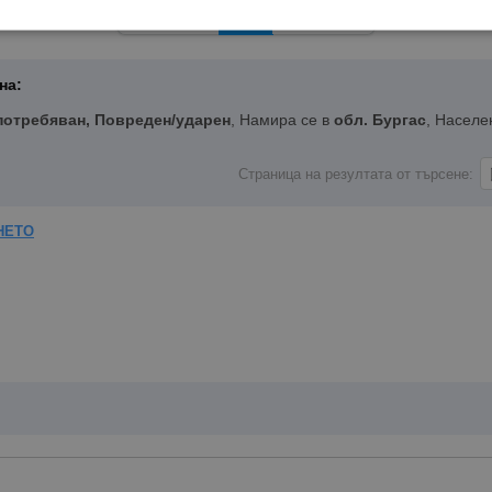
Назад
1
Напред
на:
потребяван, Повреден/ударен
, Намира се в
обл. Бургас
, Населе
Страница на резултата от търсене:
НЕТО