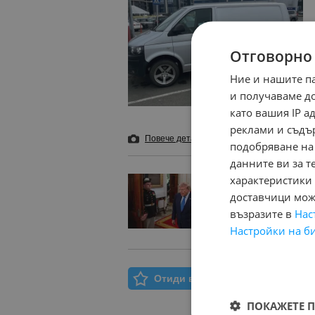
Отговорно
Ние и нашите п
и получаваме д
като вашия IP 
реклами и съдъ
Повече детайли
и 7 снимки
Добави в б
подобряване на
данните ви за т
характеристики 
Тръмп каза,
доставчици може
преди 44 мину
възразите в
Нас
Настройки на б
Отиди в Моят Бележник
ПОКАЖЕТЕ 