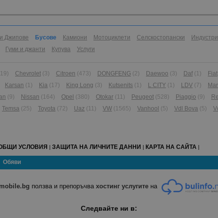
и Джипове
Бусове
Камиони
Мотоциклети
Селскостопански
Индустр
Гуми и джанти
Купува
Услуги
(19)
Chevrolet
(3)
Citroen
(473)
DONGFENG
(2)
Daewoo
(3)
Daf
(1)
Fiat
Karsan
(1)
Kia
(17)
King Long
(3)
Kutsenits
(1)
L CITY
(1)
LDV
(7)
Ma
an
(9)
Nissan
(164)
Opel
(380)
Otokar
(11)
Peugeot
(528)
Piaggio
(9)
Re
Temsa
(25)
Toyota
(72)
Uaz
(11)
VW
(1565)
Vanhool
(5)
Vdl Bova
(5)
V
ОБЩИ УСЛОВИЯ
ЗАЩИТА НА ЛИЧНИТЕ ДАННИ
КАРТА НА САЙТА
|
|
|
Обяви
mobile.bg
ползва и препоръчва
хостинг услугите
на
Следвайте ни в: