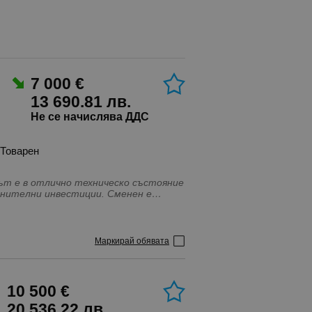
7 000 €
13 690.81 лв.
Не се начислява ДДС
Товарен
сът е в отлично техническо състояние
ълнителни инвестиции. Сменен е
 от хиляда километра. По талон
же е модифициран в Германия, по
ете на посочения телефонен номер.
Маркирай обявата
10 500 €
20 536.22 лв.