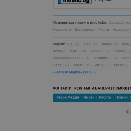
Основни категории в mobile.bg:
Автомобили 
Ремаркета
Велосипеди
Части
Аксесоари
Марки:
BMC
(3)
BYD
(1)
Barkas
(2)
Bova
Irizar
(2)
Isuzu
(24)
Iveco
(1654)
Karosa
(1)
Mercedes-Benz
(2631)
Mitsubishi
(35)
Neopl
Setra
(87)
Subaru
(1)
Suzuki
(3)
Tanax
(1)
--Всички Марки--
(10763)
КОНТАКТИ
РЕКЛАМНИ БАНЕРИ
ПОМОЩ
|
|
|
Резон Медия
Имоти
Работа
Новини
©