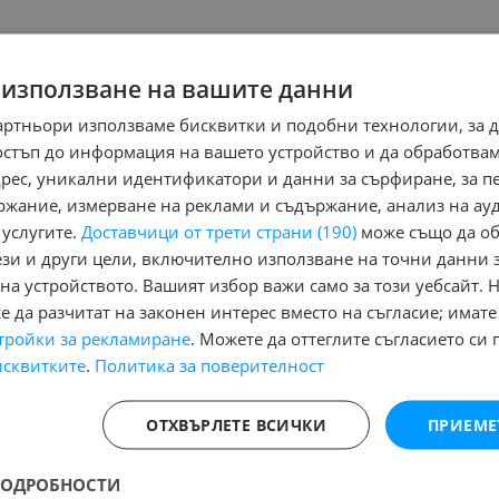
ноември 2015 г.
200 000 км
Сив
Дизелов
136 
 използване на вашите данни
Ръчна
Товарен
артньори използваме бисквитки и подобни технологии, за 
сменени ремъци ролки и масло. нов съединител и компресор н
Особености - Адаптивни предни светлини, Автоматичен конт
остъп до информация на вашето устройство и да обработва
програма за стабилизиране, Парктроник, Система за защита о
Регион:
адрес, уникални идентификатори и данни за сърфиране, за 
регистрация, Лети джанти, Теглич, Имобилайзер, Централно за
обл. Бургас, гр. Средец
Ел. Стъкла, Навигация, Подгряване на предното стъкло, Регули
ржание, измерване на реклами и съдържание, анализ на ау
Система за контрол на скоростта (автопилот), Филтър за твър
ележника
 услугите.
Доставчици от трети страни (190)
може също да об
изводи, Bluetooth \ handsfree система
ези и други цели, включително използване на точни данни 
на устройството. Вашият избор важи само за този уебсайт. 
 че според него войната с Иран ще приключи ско
 да разчитат на законен интерес вместо на съгласие; имате
ти
тройки за рекламиране
. Можете да оттеглите съгласието си 
исквитките
.
Политика за поверителност
ОТХВЪРЛЕТЕ ВСИЧКИ
ПРИЕМЕ
Няма маркирани обяви за печатане
Ня
ПОДРОБНОСТИ