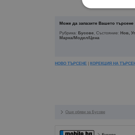
Може да запазите Вашето търсене 
Рубрика:
Бусове
, Състояние:
Нов, У
Марка/Модел/Цена
НОВО ТЪРСЕНЕ
|
КОРЕКЦИЯ НА ТЪРСЕ
Още обяви за Бусове
Бусове