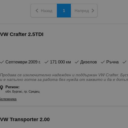
Назад
1
Напред
VW Crafter 2.5TDI
септември 2009 г.
171 000 км
Дизелов
Ръчна
Продава се изключително надежден и поддържан VW Crafter. Бу
и е напълно готов за работа без нужда от каквито и да е доп
съединител и е направено сервизно обслужване преди по-малко
Регион:
бусът е с товаримост до 3. 5т, а може да се товари с 3т, поне
обл. Бургас, гр. Средец
начало е 6, 6т. За допълнителни въпроси и огледи, моля звънн
бележника
VW Transporter 2.00