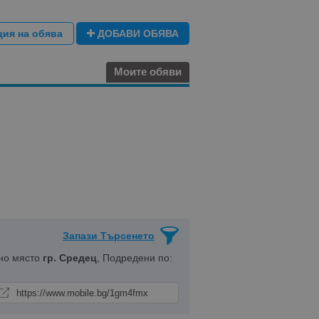
ция на обява
ДОБАВИ ОБЯВА
Моите обяви
Запази Търсенето
но място
гр. Средец
, Подредени по: