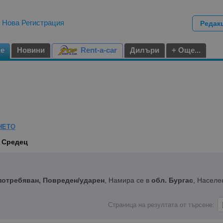
|
Нова Регистрация
Редак
не
Новини
Rent-a-car
Дилъри
+ Още...
НЕТО
. Средец
потребяван, Повреден/ударен
, Намира се в
обл. Бургас
, Населе
Страница на резултата от търсене: