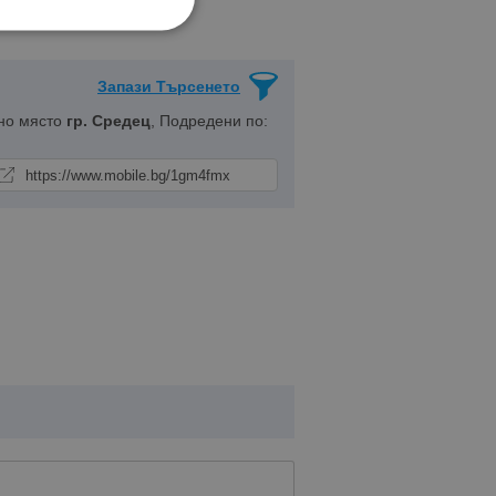
Запази Търсенето
но място
гр. Средец
, Подредени по: