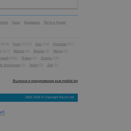
иални
Кари
Каравани
Яхти и Лодки
(619)
Ford
(1227)
Gaz
(14)
Hyundai
(57)
n
(117)
Maxus
(4)
Mazda
(2)
Mega
(1)
nault
(936)
Robur
(2)
Scania
(18)
dl Joncheere
(2)
Volvo
(3)
Zuk
(1)
Въпроси и предложения към mobile.bg
2002-2026 ® Copyright Rezon Ltd.