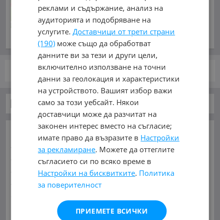
марш: Четвърти пореден
реклами и съдържание, анализ на
успех след категоричен
аудиторията и подобряване на
триумф над Локомотив
Пловдив
услугите.
Доставчици от трети страни
току-що
(190)
може също да обработват
данните ви за тези и други цели,
включително използване на точни
стр.
от 1
данни за геолокация и характеристики
на устройството. Вашият избор важи
само за този уебсайт. Някои
Бусове
доставчици може да разчитат на
законен интерес вместо на съгласие;
ОСНОВНИ КАТЕГОРИИ В MOBILE.BG:
имате право да възразите в
Настройки
Карта на сайта
Автомобили и Джипове
Бусове
за рекламиране
. Можете да оттеглите
Камиони
Мотоциклети
Селскостопански
съгласието си по всяко време в
Индустриални
Кари
Каравани
Яхти и Лодки
Настройки на бисквитките
.
Политика
Ремаркета
Велосипеди
Части
Аксесоари
за поверителност
Гуми и джанти
Купува
Услуги
Виж Още
ПРИЕМЕТЕ ВСИЧКИ
МАРКИ:
BMC
(3)
BYD
(1)
Barkas
(2)
Bova
(19)