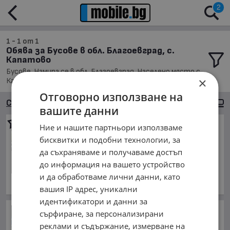
2
1 - 1 от 1
Обява за Бусове в обл. Благоевград, с.
Капатово
Бусове, Намира се в обл. Благоевград, Населено място с.
×
Капатово, Подредени по: Марка/Модел/Цена
Отговорно използване на
Сортиране
Големи снимки
вашите данни
Iveco 35s12
Ние и нашите партньори използваме
5 450 €
бисквитки и подобни технологии, за
10 659.27 лв.
да съхраняваме и получаваме достъп
до информация на вашето устройство
Цената е без ДДС
ноември 2008 г., Дизелов
и да обработваме лични данни, като
обл. Благоевград, с. Капатово
вашия IP адрес, уникални
идентификатори и данни за
Шампионът Левски
сърфиране, за персонализирани
продължава победния си
реклами и съдържание, измерване на