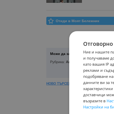
Отиди в Моят Бележник
Отговорно
Ние и нашите п
Може да запазите Вашето търсене 
и получаваме д
Рубрика:
Автомобили и Джипове
,
V
като вашия IP 
реклами и съдъ
подобряване на
данните ви за т
НОВО ТЪРСЕНЕ
|
КОРЕКЦИЯ НА ТЪРСЕ
характеристики 
доставчици може
възразите в
Нас
Настройки на б