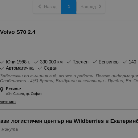
Назад
1
Напред
Volvo S70 2.4
юни 1998 г.
330 000 км
Т.зелен
Бензинов
140 
Автоматична
Седан
Забележки по външния вид, всичко и работи. Повече информация
Особености - 4(5) Врати, Въздушни възглавници - Предни, Ел. 
джанти, Мултифункционален волан, Подгряване на седалките, Р
Регион:
Светъл салон, Серво усилвател на волана, Система за контрол
обл. София, гр. София
Халогенни фарове, Централно заключване
ележника
ази логистичен център на Wildberries в Екатерин
 2 часа и 1 минута