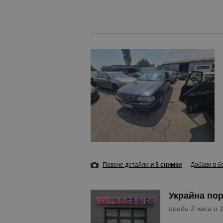
Повече детайли
и 5 снимки
Добави в б
Украйна пор
преди