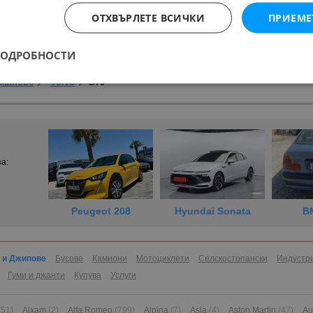
ОТХВЪРЛЕТЕ ВСИЧКИ
ПРИЕМЕ
ПОДРОБНОСТИ
Джипове
Volvo
S70
за:
Peugeot 208
Hyundai Sonata
B
 и Джипове
Бусове
Камиони
Мотоциклети
Селскостопански
Индустр
Гуми и джанти
Купува
Услуги
(51)
Aixam
(2)
Alfa Romeo
(799)
Alpina
(7)
Asia
(4)
Aston Martin
(47)
Au