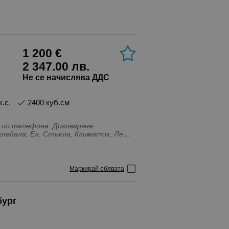
1 200 €
2 347.00 лв.
Не се начислява ДДС
к.с.
2400 куб.см
 по телефона. Договаряне.
Огледала, Ел. Стъкла, Климатик, Лети
егулиране на волана, С регистрация,
 на скоростта (автопилот),
Маркирай обявата
бург