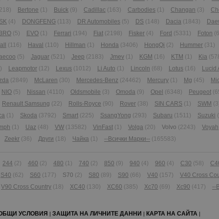
218)
Bertone
(1)
Buick
(9)
Cadillac
(163)
Carbodies
(1)
Changan
(3)
Ch
SK
(4)
DONGFENG
(113)
DR Automobiles
(5)
DS
(148)
Dacia
(1843)
Dae
BRO
(5)
EVO
(1)
Ferrari
(194)
Fiat
(2198)
Fisker
(4)
Ford
(5331)
Foton
(6
all
(116)
Haval
(110)
Hillman
(1)
Honda
(3406)
HongQi
(2)
Hummer
(31)
aecoo
(5)
Jaguar
(521)
Jeep
(2183)
Jmev
(1)
KGM
(16)
KTM
(1)
Kia
(57
)
Leapmotor
(12)
Lexus
(1012)
Li Auto
(1)
Lincoln
(68)
Lotus
(16)
Lucid 
zda
(2849)
McLaren
(30)
Mercedes-Benz
(24462)
Mercury
(1)
Mg
(45)
Mi
NIO
(5)
Nissan
(4110)
Oldsmobile
(3)
Omoda
(9)
Opel
(6348)
Peugeot
(6
Renault Samsung
(22)
Rolls-Royce
(90)
Rover
(38)
SIN CARS
(1)
SWM
(3
ca
(1)
Skoda
(3792)
Smart
(225)
SsangYong
(293)
Subaru
(1511)
Suzuki
umph
(1)
Uaz
(48)
VW
(13582)
VinFast
(1)
Volga
(20)
Volvo
(2243)
Voyah
Zeekr
(36)
Други
(18)
Чайка
(1)
--Всички Марки--
(165583)
244
(2)
460
(2)
480
(1)
740
(2)
850
(9)
940
(4)
960
(4)
C30
(58)
C4
S40
(62)
S60
(177)
S70
(2)
S80
(89)
S90
(66)
V40
(157)
V40 Cross Cou
V90 Cross Country
(18)
XC40
(130)
XC60
(385)
Xc70
(69)
Xc90
(417)
--
ОБЩИ УСЛОВИЯ
ЗАЩИТА НА ЛИЧНИТЕ ДАННИ
КАРТА НА САЙТА
|
|
|