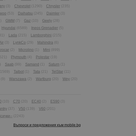
ery
(3)
Chevrolet
(1290)
Chrysler
(235)
woo
(53)
Daihatsu
(245)
Daimler
(3)
)
GWM
(7)
Gaz
(10)
Geely
(28)
Hyundai
(6589)
Ineos Grenadier
(5)
81)
Lada
(215)
Lamborghini
(215)
Air
(3)
LynkCo
(29)
Mahindra
(6)
crocar
(2)
Microlino
(1)
Mini
(899)
521)
Plymouth
(4)
Polestar
(19)
)
Saab
(99)
Samand
(1)
Saturn
(1)
(1569)
Talbot
(1)
Tata
(21)
TelStar
(11)
(9)
Warszawa
(2)
Wartburg
(20)
Wey
(20)
0
(10)
C70
(20)
EC40
(2)
ES90
(3)
ntry
(37)
V50
(139)
V60
(201)
Всички--
(2243)
Въпроси и предложения към mobile.bg