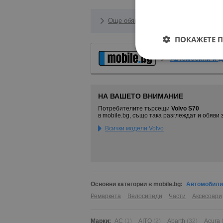
Още обяви за Автомобили Volvo S70
ПОКАЖЕТЕ 
Автомобили и 
НА ВАШЕТО ВНИМАНИЕ
Потребителите търсещи
Volvo S70
в mobile.bg, също така разглеждат и обяви 
Всички модели Volvo
Основни категории в mobile.bg:
Автомобили
Ремаркета
Велосипеди
Части
Аксесоари
Марки:
AC
(1)
AITO
(2)
Abarth
(32)
Acura