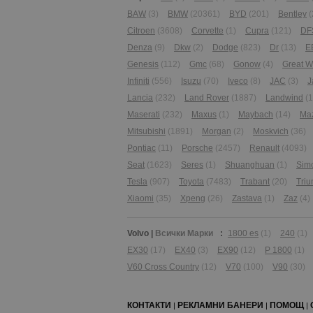
BAW
(3)
BMW
(20361)
BYD
(201)
Bentley
(
Citroen
(3608)
Corvette
(1)
Cupra
(121)
DF
Denza
(9)
Dkw
(2)
Dodge
(823)
Dr
(13)
E
Genesis
(112)
Gmc
(68)
Gonow
(4)
Great W
Infiniti
(556)
Isuzu
(70)
Iveco
(8)
JAC
(3)
J
Lancia
(232)
Land Rover
(1887)
Landwind
(1
Maserati
(232)
Maxus
(1)
Maybach
(14)
Ma
Mitsubishi
(1891)
Morgan
(2)
Moskvich
(36)
Pontiac
(11)
Porsche
(2457)
Renault
(4093)
Seat
(1623)
Seres
(1)
Shuanghuan
(1)
Sim
Tesla
(907)
Toyota
(7483)
Trabant
(20)
Tri
Xiaomi
(35)
Xpeng
(26)
Zastava
(1)
Zaz
(4)
Volvo
|
Всички Марки
:
1800 es
(1)
240
(1)
EX30
(17)
EX40
(3)
EX90
(12)
P 1800
(1)
V60 Cross Country
(12)
V70
(100)
V90
(30)
КОНТАКТИ
РЕКЛАМНИ БАНЕРИ
ПОМОЩ
|
|
|