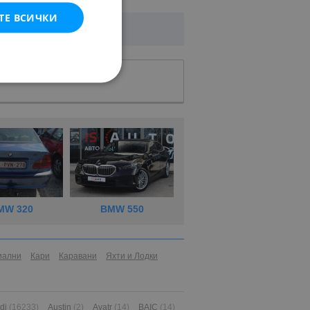
ТЕ ВСИЧКИ
MW 320
BMW 550
иални
Кари
Каравани
Яхти и Лодки
di
(16233)
Austin
(2)
Avatr
(14)
BAIC
(14)