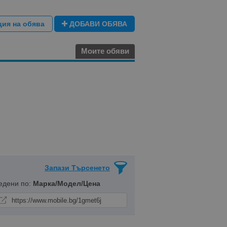
ция на обява
ДОБАВИ ОБЯВА
Моите обяви
Запази Търсенето
едени по:
Марка/Модел/Цена