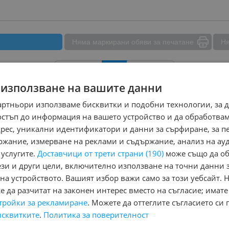
Няма маркирани обяви за печатане
Ня
Назад
1
Напред
 използване на вашите данни
артньори използваме бисквитки и подобни технологии, за 
на:
остъп до информация на вашето устройство и да обработва
olvo S70
; Състояние:
Нов, Употребяван, Повреден/ударен
, Подр
адрес, уникални идентификатори и данни за сърфиране, за 
ржание, измерване на реклами и съдържание, анализ на ау
Страница на резултата от търсене:
 услугите.
Доставчици от трети страни (190)
може също да об
ези и други цели, включително използване на точни данни 
НЕТО
на устройството. Вашият избор важи само за този уебсайт. 
 да разчитат на законен интерес вместо на съгласие; имате
тройки за рекламиране
. Можете да оттеглите съгласието си 
исквитките
.
Политика за поверителност