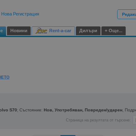
|
Нова Регистрация
Редак
не
Новини
Rent-a-car
Дилъри
+ Още...
НЕТО
olvo S70
; Състояние:
Нов, Употребяван, Повреден/ударен
, Подр
Страница на резултата от търсене: