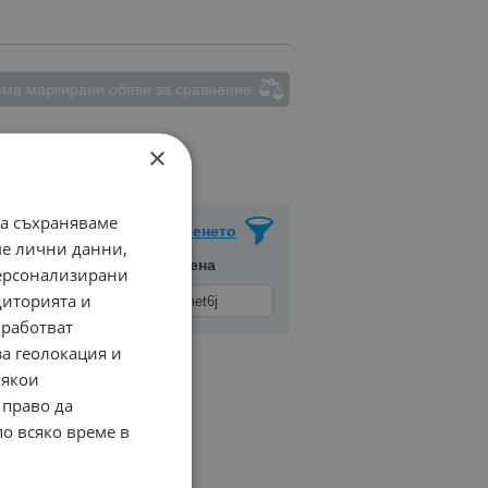
ма маркирани обяви за сравнение
×
да съхраняваме
Запази Търсенето
ме лични данни,
едени по:
Марка/Модел/Цена
персонализирани
диторията и
работват
за геолокация и
Някои
 право да
по всяко време в