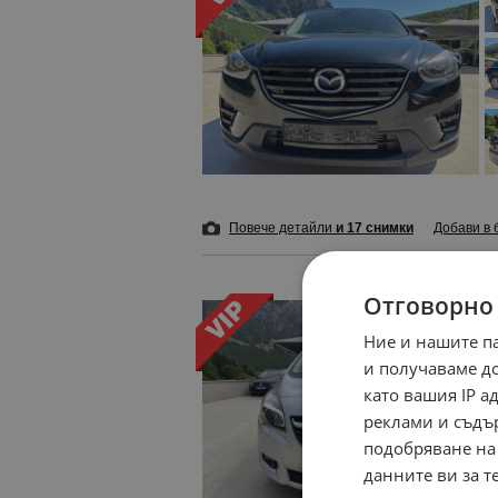
Повече детайли
и 17 снимки
Добави в 
Отговорно
Ние и нашите п
и получаваме д
като вашия IP 
реклами и съдъ
подобряване на
данните ви за т