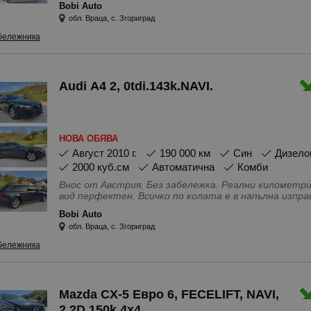
Bobi Auto
Въздушни възглавници - Задни, Въздушни възглавниц
обл. Враца, с. Згориград
Странични, Ел. Огледала, Ел. Стъкла, Климатрони
Нов внос, Подгряване на предното стъкло, Регулира
бележника
за дъжд, Сервизна книжка, Серво усилвател на вол
пробуксуване, Термопомпа, Хладилна жабка, Центр
Audi A4 2, 0tdi.143k.NAVI.
НОВА ОБЯВА
август 2010 г.
190 000 км
Син
Дизело
2000 куб.см
Автоматична
Комби
Внос от Австрия. Без забележка. Реални километри. Интериора е без захабено. Външен
вид перфектен. Всичко по колата е в напьлна из
Особености - 4(5) Врати, Bluetooth \ handsfree систе
Bobi Auto
Tiptronic, USB, audio\video, IN\AUX изводи, Адапти
обл. Враца, с. Згориград
система, Бордкомпютър, Въздушни възглавници - За
Въздушни възглавници - Странични, Ел. Огледала, Е
бележника
седалките, Климатроник, Контрол на налягането н
джанти, Металик, Мултифункционален волан, Навиг
Подгряване на предното стъкло, Подгряване на сед
за дъжд, Сервизна книжка, Серво усилвател на вол
Mazda CX-5 Евро 6, FECELIFT, NAVI,
пробуксуване, Система за измиване на фаровете, 
(автопилот), Термопомпа, Халогенни фарове, Хлад
2.2D.150k.4x4,