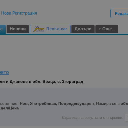
|
Нова Регистрация
Редак
не
Новини
Rent-a-car
Дилъри
+ Още...
НЕТО
и и Джипове в обл. Враца, с. Згориград
Състояние:
Нов, Употребяван, Повреден/ударен
, Намира се в
обл
дел/Цена
Страница на резултата от търсене: