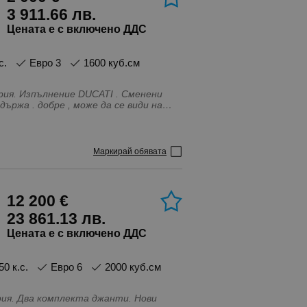
3 911.66 лв.
Цената е с включено ДДС
с.
Евро 3
1600 куб.см
менени
и.
рдкомпютър, Въздушни възглавници -
лиматроник, Лети джанти, Металик,
лиране на волана, С регистрация,
Маркирай обявата
рол на скоростта (автопилот),
12 200 €
23 861.13 лв.
Цената е с включено ДДС
150 к.с.
Евро 6
2000 куб.см