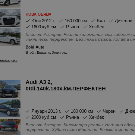
НОВА ОБЯВА
юни 2012 г.
160 000 км
Бял
Дизелов
1600 куб.см
Ръчна
Хечбек
Внос от Австрия. Реални километри. Без забележка по боята. Много запазен автомобил.
Технически перфектен. Без точка ръжда. Колата има технически преглед до 2027г. за
Австрия
Bobi Auto
Особености - 4(5) Врати, Bluetooth \ handsfree систе
обл. Враца, с. Згориград
Адаптивни предни светлини, Антиблокираща сист
възглавници - Задни, Въздушни възглавници - Предн
бележника
Датчик за светлина, Ел. Огледала, Ел. Стъкла, Кл
Напълно обслужен, Нов внос, Регулиране на волана,
волана, Система за защита от пробуксуване, Сист
(автопилот), Термопомпа, Халогенни фарове, Хлад
Audi A3 2,
0tdi.140k.180x.kм.ПЕРФЕКТЕН
януари 2013 г.
180 000 км
Черен
Диз
2000 куб.см
Ръчна
Хечбек
Внос от Австрия. Километри реални. Напълно обслужена. Без една забележка. Технически
перфектна. Хубави гуми Мишелин. В
Особености - USB, audio\video, IN\AUX изводи, Ан