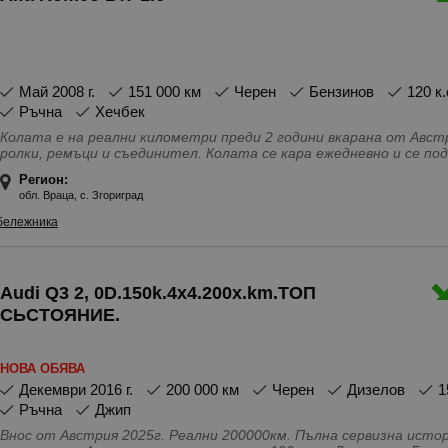
май 2008 г.
151 000 км
Черен
Бензинов
120 к.
Ръчна
Хечбек
Колата е на реални километри преди 2 години вкарана от Австрия. Изпълнение DUCATI . С
ролки, ремъци и съединител. Колата се кара ежедневно и се поддържа . добре , може да се види на
снимките. Климатроникът е двузонов , още един комплект гум
Регион:
Особености - 4(5) Врати, Аларма, Антиблокираща система, Бо
обл. Враца, с. Згориград
Предни, Ел. Огледала, Ел. Стъкла, Ел. усилвател на волана, К
Мултифункционален волан, Напълно обслужен, Парктроник, Регу
бележника
Сервизна книжка, Серво усилвател на волана, Система за конт
Халогенни фарове, Централно заключване
Audi Q3 2, 0D.150k.4x4.200x.km.ТОП
СЬСТОЯНИЕ.
НОВА ОБЯВА
декември 2016 г.
200 000 км
Черен
Дизелов
Ръчна
Джип
Внос от Австрия 2025г. Реални 200000км. Пълна сервизна история. Два комплекта джанти. Нови