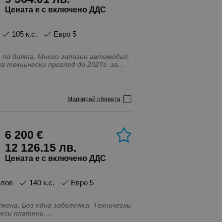
Цената е с включено ДДС
105 к.с.
Евро 5
ма, USB, audio\video, IN\AUX изводи,
ема, Бордкомпютър, Въздушни
и, Въздушни възглавници - Странични,
Маркирай обявата
иматроник, Лети джанти, Навигация,
 Сензор за дъжд, Серво усилвател на
ема за контрол на скоростта
илна жабка, Централно заключване
6 200 €
12 126.15 лв.
Цената е с включено ДДС
елов
140 к.с.
Евро 5
сички пътни такси платени.
тиблокираща система, Бордкомпютър,