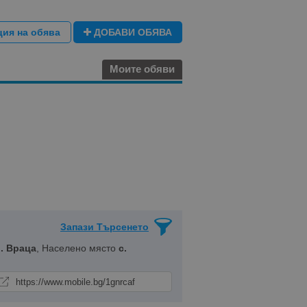
ция на обява
ДОБАВИ ОБЯВА
Моите обяви
Запази Търсенето
. Враца
, Населено място
с.