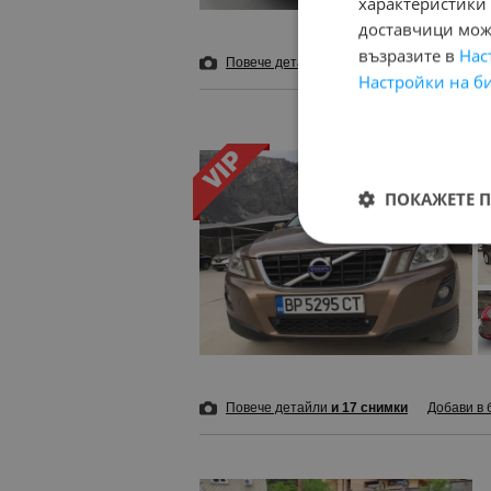
характеристики 
доставчици може
възразите в
Нас
Повече детайли
и 16 снимки
Добави в 
Настройки на б
ПОКАЖЕТЕ 
Повече детайли
и 17 снимки
Добави в 