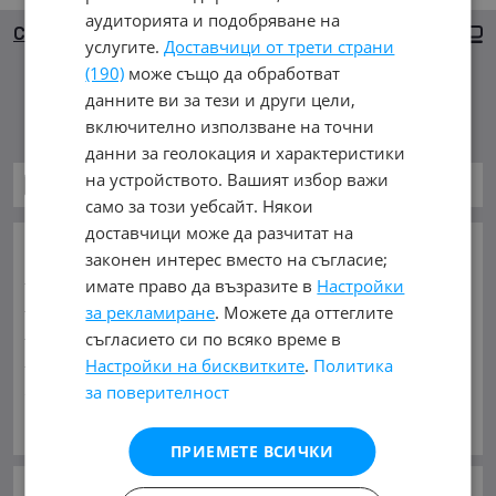
аудиторията и подобряване на
Сортиране
Големи снимки
услугите.
Доставчици от трети страни
(190)
може също да обработват
данните ви за тези и други цели,
Няма намерени обяви
включително използване на точни
данни за геолокация и характеристики
на устройството. Вашият избор важи
Автомобили и Джипове
само за този уебсайт. Някои
доставчици може да разчитат на
ОСНОВНИ КАТЕГОРИИ В MOBILE.BG:
законен интерес вместо на съгласие;
Карта на сайта
Автомобили и Джипове
Бусове
имате право да възразите в
Настройки
Камиони
Мотоциклети
Селскостопански
за рекламиране
. Можете да оттеглите
Индустриални
Кари
Каравани
Яхти и Лодки
съгласието си по всяко време в
Ремаркета
Велосипеди
Части
Аксесоари
Настройки на бисквитките
.
Политика
Гуми и джанти
Купува
Услуги
за поверителност
Виж Още
МАРКИ:
AC
(1)
AITO
(2)
Abarth
(32)
Acura
(48)
ПРИЕМЕТЕ ВСИЧКИ
Aixam
(2)
Alfa Romeo
(780)
Alpina
(7)
Aro
(1)