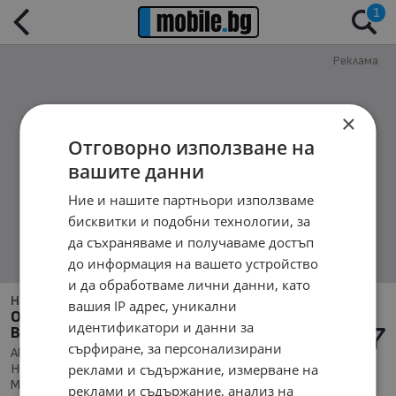
1
Реклама
×
Отговорно използване на
вашите данни
Ние и нашите партньори използваме
бисквитки и подобни технологии, за
да съхраняваме и получаваме достъп
до информация на вашето устройство
и да обработваме лични данни, като
Няма намерени обяви обяви за:
вашия IP адрес, уникални
Обяви за Автомобили и Джипове в обл.
идентификатори и данни за
Видин, с. Акациево
сърфиране, за персонализирани
Автомобили и Джипове, Намира се в обл. Видин,
реклами и съдържание, измерване на
Населено място с. Акациево, Подредени по: Марка/
Модел/Цена
реклами и съдържание, анализ на