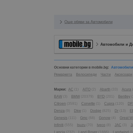
Още обяви за Автомобили
Автомобили и Д
Основни категории в mobile.bg:
Автомобили
Ремаркета
Велосипеди
Части
Аксесоари
Марки:
AC
(1)
AITO
(2)
Abarth
(33)
Acura
BAW
(3)
BMW
(20379)
BYD
(201)
Bentley
(
Citroen
(3591)
Corvette
(1)
Cupra
(120)
DF
Denza
(9)
Dkw
(1)
Dodge
(825)
Dr
(13)
E
Genesis
(111)
Gmc
(68)
Gonow
(4)
Great W
Infiniti
(555)
Isuzu
(70)
Iveco
(8)
JAC
(3)
J
Lancia
(232)
Land Rover
(1886)
Landwind
(1