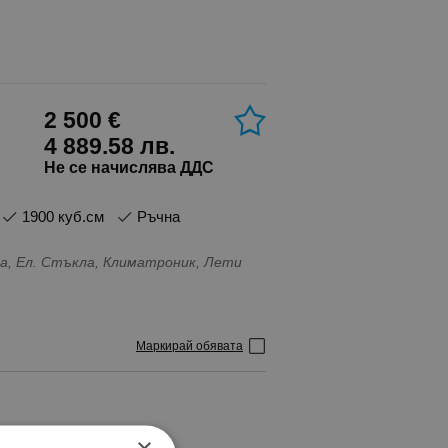
2 500 €
4 889.58 лв.
Не се начислява ДДС
1900 куб.см
Ръчна
а, Ел. Стъкла, Климатроник, Лети
Маркирай обявата
×