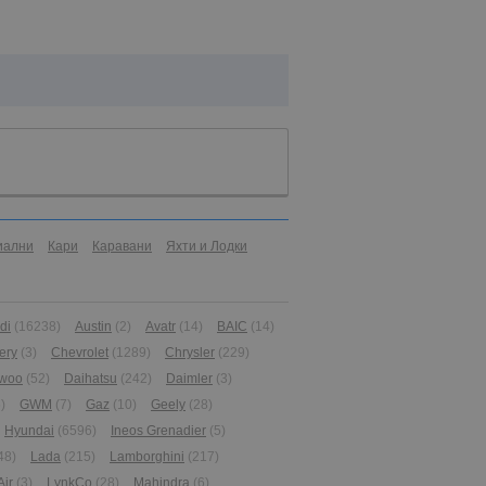
иални
Кари
Каравани
Яхти и Лодки
di
(16238)
Austin
(2)
Avatr
(14)
BAIC
(14)
ery
(3)
Chevrolet
(1289)
Chrysler
(229)
woo
(52)
Daihatsu
(242)
Daimler
(3)
)
GWM
(7)
Gaz
(10)
Geely
(28)
Hyundai
(6596)
Ineos Grenadier
(5)
48)
Lada
(215)
Lamborghini
(217)
Air
(3)
LynkCo
(28)
Mahindra
(6)