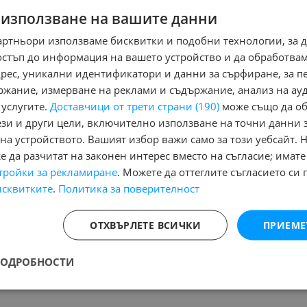
 използване на вашите данни
артньори използваме бисквитки и подобни технологии, за 
остъп до информация на вашето устройство и да обработва
Няма маркирани обяви за печатане
Ня
адрес, уникални идентификатори и данни за сърфиране, за 
ржание, измерване на реклами и съдържание, анализ на ау
 услугите.
Доставчици от трети страни (190)
може също да об
Назад
1
Напред
ези и други цели, включително използване на точни данни 
на устройството. Вашият избор важи само за този уебсайт. 
 да разчитат на законен интерес вместо на съгласие; имате
на:
тройки за рекламиране
. Можете да оттеглите съгласието си 
Състояние:
Нов, Употребяван, Повреден/ударен
, Намира се в
обл
исквитките
.
Политика за поверителност
Страница на резултата от търсене:
ОТХВЪРЛЕТЕ ВСИЧКИ
ПРИЕМЕ
НЕТО
ПОДРОБНОСТИ