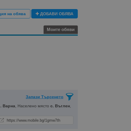
ция на обява
ДОБАВИ ОБЯВА
Моите обяви
Запази Търсенето
. Варна
, Населено място
с. Въглен
,