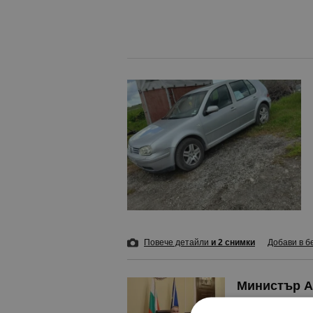
Повече детайли
и 2 снимки
Добави в б
Министър А
току-що