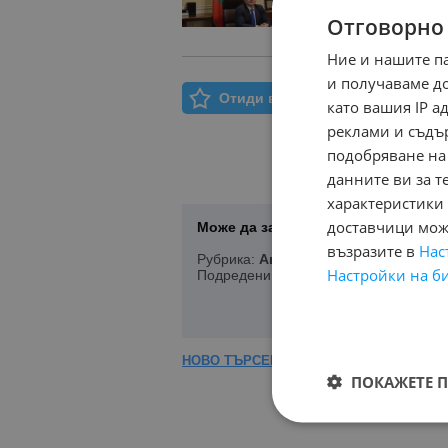
Отговорно
Ние и нашите п
и получаваме д
Отиди в Моят Бележник
като вашия IP 
реклами и съдъ
подобряване на
данните ви за т
характеристики 
доставчици може
Може да запазите Вашето търсене 
възразите в
Нас
Рубрика:
Автомобили и Джипове
, 
Настройки на б
Подредени по:
Марка/Модел/Цена
НОВО ТЪРСЕНЕ
|
КОРЕКЦИЯ НА ТЪРСЕ
ПОКАЖЕТЕ 