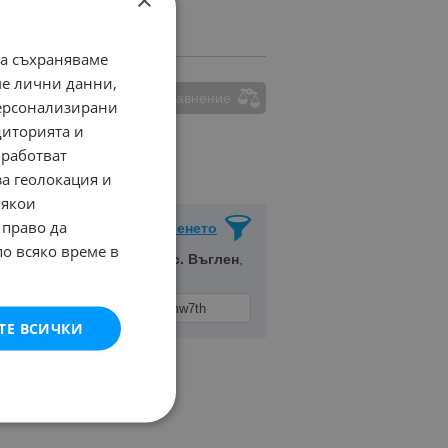
да съхраняваме
ме лични данни,
ма маркирани обяви за сравнение
персонализирани
диторията и
работват
за геолокация и
Някои
 право да
Запази Търсенето
по всяко време в
. Варна
, Населено място
с. Въглен
,
ТЕ ВСИЧКИ