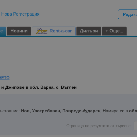
|
Нова Регистрация
Редак
не
Новини
Rent-a-car
Дилъри
+ Още...
НЕТО
и Джипове в обл. Варна, с. Въглен
Състояние:
Нов, Употребяван, Повреден/ударен
, Намира се в
обл
Страница на резултата от търсене: