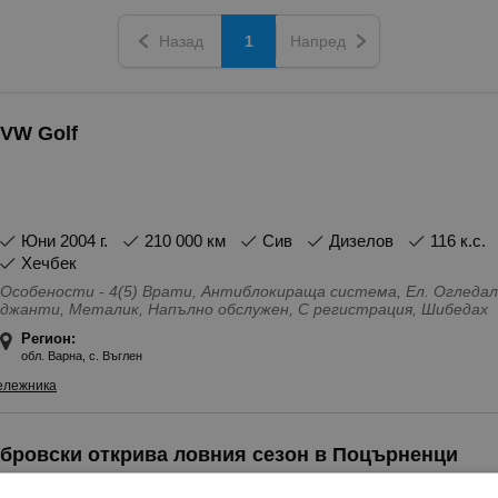
Назад
1
Напред
VW Golf
юни 2004 г.
210 000 км
Сив
Дизелов
116 к.с.
Хечбек
Особености - 4(5) Врати, Антиблокираща система, Ел. Огледал
джанти, Металик, Напълно обслужен, С регистрация, Шибедах
Регион:
обл. Варна, с. Въглен
ележника
бровски открива ловния сезон в Поцърненци